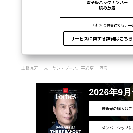
土橋克寿 ＝ 文 ヤン・ブース、平岩享 ＝ 写真
2026年9
最新号の購入はこ
メンバーシップに