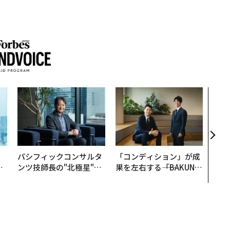
〜決
模組
装」
く”
ビジ
。
パシフィックコンサルタ
「コンディション」が成
と
ンツ技師長の"北極星"。
果を左右する――「BAKUN
語
災害への無力感を乗り越
E」のTENTIALが支える
値
え見つけた、防災一筋20
「挑戦者の明日」
年の答え