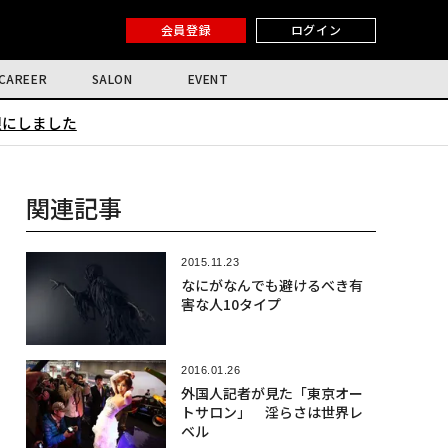
会員登録
ログイン
CAREER
SALON
EVENT
限にしました
関連記事
2015.11.23
なにがなんでも避けるべき有
害な人10タイプ
2016.01.26
外国人記者が見た「東京オー
トサロン」 淫らさは世界レ
ベル