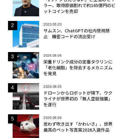
ラー、取得原価割れで約165億円のビ
ットコインを売却
2023.05.03
サムスン、ChatGPTの社内使用禁
止 機密コードの流出受け
2026.08.06
栄養ドリンク成分の定番タウリンに
「老化細胞」を除去するメカニズム
を発見
2026.08.05
ドローンからロボットが降下、ウク
ライナが世界初の「無人空挺強襲」
を遂行
2026.08.06
思わず吹き出す「かわいさ」、世界
最高のペット写真賞2026入選作品