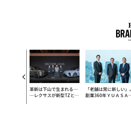
革新は下山で生まれる─
「老舗は常に新しい」
─レクサスが新型TZとE
創業360年ＹＵＡＳＡ
Sに込めた「DISCOVE
カクシンCEO田尻望が
R」の哲学
る、AIを超える人の価