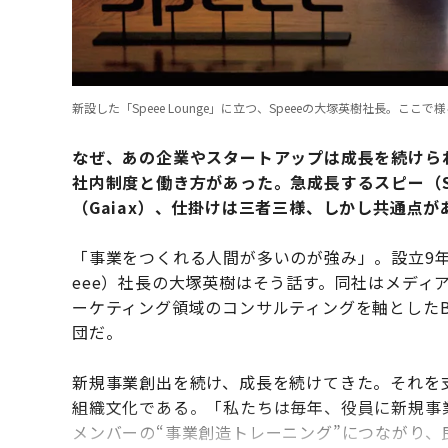
新設した「Speee Lounge」に立つ、Speeeの大塚英樹社長。
なぜ、あの企業やスタートアップは成長を続けら
社内制度と働き方があった。
急成長する
スピー（
（
Gaiax
）、
仕掛けは三者三様、しかし共通点が
「事業をつくれる人間が多いのが強み」。設立9年
eee）社長の大塚英樹はそう話す。同社はメディア
ーケティング領域のコンサルティングを軸としたB
団だ。
新規事業創出を続け、成長を続けてきた。それを支
組織文化である。「私たちは毎年、役員に新規事
メンバーの“事業創造トレーニング”につながり、