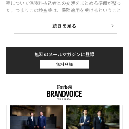
率について保険料払込者との交渉をまとめる準備が整っ
た。つまりこの検査薬は、保険適用を受けるということ
ウェアラブルは医療現場では無用の長物!?
だ。
歯科治療に革命を起こす「ナノダイヤモンド」 UCLAで研究中
続きを見る
今年初め、世界の大手がんセンターの連合、全米がん総
英国で25万人が使用 医療アプリ「バビロンヘルス」の進化
合ネットワーク（NCCN）が前立腺がんの初期の検出に4
Kスコアテストを推奨した。2014年の同試験薬導入前
米国の変化、あなたが知らないリタイア後のコストの上昇
は、高い前立腺特異抗原（PSA）値が多数の偽陽性を生
無料のメールマガジンに登録
み出し、患者はとりあえず生体検査を受ける選択をして
無料登録
VR/仮想現実
ヒューレット・パッカード
デル／Dell
いた。その結果、100万件強の不必要な生検が毎年行わ
タグ：
フォード
れ、米医療制度に約15億ドルの負担をもたらした。
4Kスコア診断薬は、患者個人の高悪性度の侵襲性がんの
リスクを正確に判断する唯一の血液検査だ。同薬の推奨
advertisement
にあたり、NCCN諮問委員会は「難題は、検出されたが
な
んの生態を正確に把握することにより、痛みを伴わない
術
がんの即座の治療（過剰な治療）を最小限に抑えること
た
パ
だ」とした上で、「侵襲性のがんの治療の識別と選択」
ア