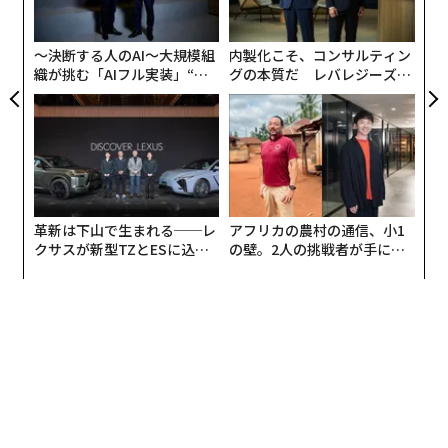
技
は「罹患率と死亡率を著しく下げる一方、クオリティー
無
オブライフへの悪影響を制限する結果をもたらすべき
防
〜決断する人のAI〜大規模組
内製化こそ、コンサルティン
だ」と指摘した。
織が挑む「AIフル実装」“使
グの本質だ レバレジーズが
う”企業から“動く”企業へ【N
実践する、次世代ファームの
TTドコモビジネス×PwC】
全貌
革新は下山で生まれる──レ
アフリカの農村の通信、小1
クサスが新型TZとESに込め
の壁。2人の挑戦者が手にし
た「DISCOVER」の哲学
た「次なる武器」