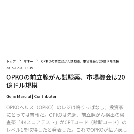
編集＝上田裕資
2026年9月号発売中
トップ
マネー
OPKOの前立腺がん試験薬、市場機会は20億ドル規模
最新号の購入はこちらから
2015.12.09 15:49
OPKOの前立腺がん試験薬、市場機会は20
億ドル規模
メンバーシップに登録する
Gene Marcial | Contributor
OPKOヘルス（OPKO）のレジは鳴りっぱなし。投資家
にとっては吉報だ。OPKOは先週、前立腺がん検出の検
関連記事
査薬「4Kスコアテスト」がCPTコード（診断コード）の
レベル1を取得したと発表した。これでOPKOが払い戻し
OPKOの前立腺がん試験薬、市場機会は20億ドル規模