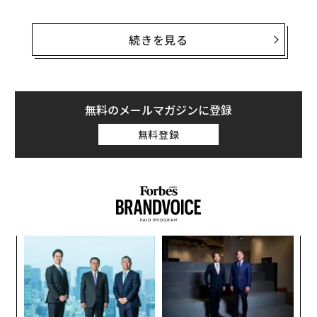
VR機器と言えばOculus Riftのヘッドセットのような形状
をイメージするかもしれないが、HPの「Zvr」は23.6型
続きを見る
ディスプレイだ。搭載された4つのカメラがユーザーの
頭の動きをトラッキングし、専用メガネを着用すると3D
オブジェクトが映し出され、スタイラスペンで操作する
ことができる。
無料のメールマガジンに登録
無料登録
HPは医療用ソフトウェアのスタートアップEchoPixelと
組んで、Zvrを医療の分野で役立てたいと考えている。カ
リフォルニア州マウンテンビューに本拠を置くEchoPixe
lは、医療画像を3Dモデルに変換するソフトを開発して
いる。VRの技術を組み合わせれば、臓器画像を3Dモデ
ル化して仮想的に確認することが可能になる。
ア
の
た
〈7
ャ
ト