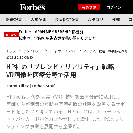
会員登録
ログイン
新着記事
人気記事
会員限定記事
カテゴリ
連載
コ
Forbes JAPAN MEMBERSHIP 新機能｜
NEWS
記事ページ内の広告表示を最小限にしました
トップ
テクノロジー
HP社の「ブレンド・リアリティ」戦略 VR画像を医療分
2015.12.10 08:30
HP社の「ブレンド・リアリティ」戦略
VR画像を医療分野で活用
Aaron Tilley | Forbes Staff
HP Inc.は、仮想現実（VR）技術を医療分野に活用し、
医師たちが病気の診断や医療処置の計画を改善するサポ
ートをしたいと考えている。HP Inc.とは、ヒューレッ
ト・パッカードが2つに分社化して誕生した、PCとプリ
ンティング事業を展開する企業だ。