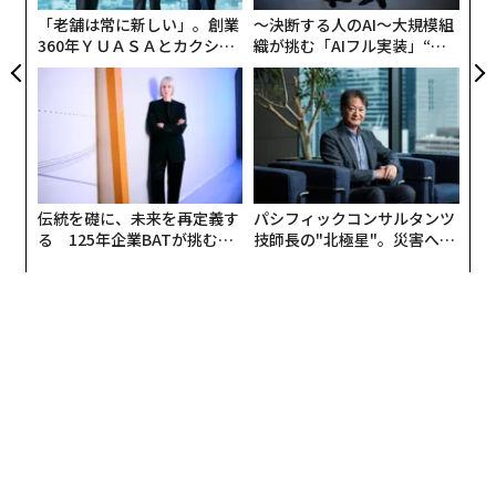
リア
「老舗は常に新しい」。創業
〜決断する人のAI〜大規模組
UM
360年ＹＵＡＳＡとカクシン
織が挑む「AIフル実装」“使
CEO田尻望が語る、AIを超え
う”企業から“動く”企業へ【N
る人の価値
TTドコモビジネス×PwC】
伝統を礎に、未来を再定義す
パシフィックコンサルタンツ
る 125年企業BATが挑むス
技師長の"北極星"。災害への
モークレスな未来
無力感を乗り越え見つけた、
防災一筋20年の答え