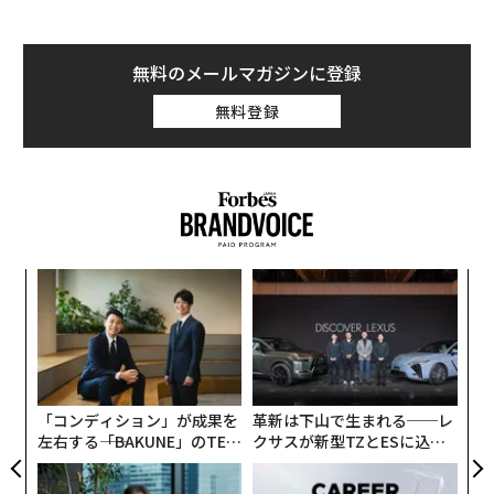
無料のメールマガジンに登録
無料登録
〜
織
う
“
T
シ
グ
「コンディション」が成果を
革新は下山で生まれる──レ
左右する――「BAKUNE」のTEN
クサスが新型TZとESに込め
TIALが支える「挑戦者の明
た「DISCOVER」の哲学
日」