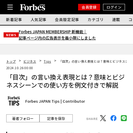
会員登録
ログイン
新着記事
人気記事
会員限定記事
カテゴリ
連載
コ
Forbes JAPAN MEMBERSHIP 新機能｜
NEWS
記事ページ内の広告表示を最小限にしました
トップ
ビジネス
Tips
「目次」の言い換え表現とは？意味とビジネスシー
2024.10.26 00:00
「目次」の言い換え表現とは？意味とビジ
ネスシーンでの使い方を例文付きで解説
Forbes JAPAN Tips | Contributor
著者フォロー
記事を保存