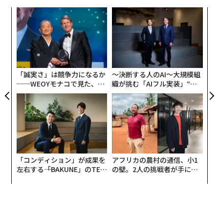
いはフルタイムの起業へとつながる道が開けるからだ。
“
オ
以下に紹介する4つの副業は、いずれも月5000ドル（約7
ジ
A
8万円）以上、または年間6桁（10万ドル（約1570万
顧客
円）以上）の収入に達している。これらには、AI面接対
pa
策プラットフォームなどのソフトウェア開発、限定性
な
「誠実さ」は競争力になるか
〜決断する人のAI〜大規模組
（エクスクルーシビティ）に活路を見出したイタリアの
──WEOYモナコで見た、く
織が挑む「AIフル実装」“使
「アマーロ（薬草酒）」ブランド、テック系キャリアコ
ら寿司の経営哲学
う”企業から“動く”企業へ【N
ーチング事業、そして金融サービス業界の仕事以上の収
TTドコモビジネス×PwC】
入をもたらすコンテンツ制作事業が含まれる。
戦略1：業界での経験と人脈を活かしてプロダク
トビジネスを構築する
「コンディション」が成果を
アフリカの農村の通信、小1
カイル・ハーダーは2022年に
See the Elephant Amaro
左右する――「BAKUNE」のTEN
の壁。2人の挑戦者が手にし
TIALが支える「挑戦者の明
た「次なる武器」
を立ち上げたが、その構想は2019年のイタリア旅行から
日」
温めていたものだった。彼は10年以上スピリッツ（蒸留
酒）業界で働いていたため、製品カテゴリー、流通シス
テム、および規制（コンプライアンス）の壁を熟知して