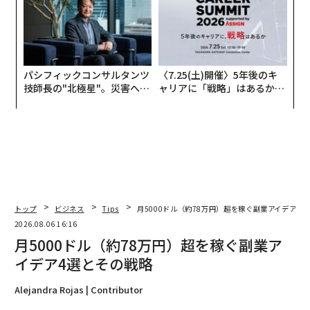
パシフィックコンサルタンツ
〈7.25(土)開催〉5年後のキ
技師長の"北極星"。災害への
ャリアに「戦略」はあるか。
無力感を乗り越え見つけた、
トップエグゼクティブのキャ
防災一筋20年の答え
リアに触れる1日│CAREER S
UMMIT 2026
トップ
ビジネス
Tips
月5000ドル（約78万円）超を稼ぐ副業アイデア4
2026.08.06 16:16
月5000ドル（約78万円）超を稼ぐ副業ア
イデア4選とその戦略
Alejandra Rojas | Contributor