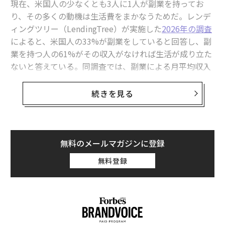
現在、米国人の少なくとも3人に1人が副業を持ってお
り、その多くの動機は生活費をまかなうためだ。レンデ
ィングツリー（LendingTree）が実施した
2026年の調査
によると、米国人の33%が副業をしていると回答し、副
業を持つ人の61%がその収入がなければ生活が成り立た
ないと答えている。同調査では、副業による月平均収入
は1242ドル（約19万円）となっているが、少額の副収入
を得るレベルから、人生を大きく変えるビジネスを築く
続きを見る
レベルまで、その幅は非常に広い。
その格差があるからこそ、筆者は
副業に関する取材を始めた
。配達アプリのドライバーを
無料のメールマガジンに登録
したり、オンラインで商品を転売したり、単発のフリー
無料登録
ランス案件を引き受けたりといった、よくあるアドバイ
スの先を見る価値がある。明確なターゲット顧客、価値
あるスキル、あるいは人々がすでにお金を払ってでも解
決したいと思っている課題を中心に構築すれば、生活費
を補うだけでなく、借金返済、キャリアの柔軟性、ある