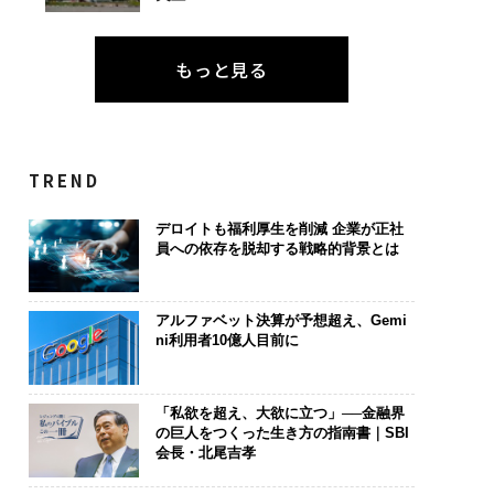
もっと見る
TREND
デロイトも福利厚生を削減 企業が正社
員への依存を脱却する戦略的背景とは
アルファベット決算が予想超え、Gemi
ni利用者10億人目前に
「私欲を超え、大欲に立つ」──金融界
の巨人をつくった生き方の指南書｜SBI
会長・北尾吉孝