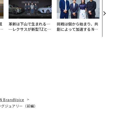
るか
見た
学
成
革新は下山で生まれる─
挑戦は個から始まり、共
─レクサスが新型TZとE
創によって加速する NOR
る
Sに込めた「DISCOVE
QAIN JAPAN 特別座談会
R」の哲学
N BrandVoice
ラグジュアリー（前編）