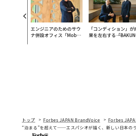
ラダイムシフ
別化」の核心
ウェルスナビ
エンジニアのためのサウ
「コンディション」が
ナ併設オフィス「Mobiu
果を左右する――「BAKUN
s Park」がオープン──
E」のTENTIALが支え
タマディックが健康経営
「挑戦者の明日」
を徹底する理由
トップ
Forbes JAPAN BrandVoice
Forbes JAPA
“泊まる”を超えて──エスパシオが描く、新しい日本の