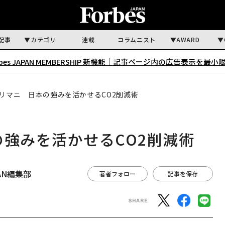
記事
カテゴリ
連載
コラムニスト
AWARD
rbes JAPAN MEMBERSHIP 新機能｜
記事ページ内の広告表示を最小
もリマニ 日本の強みを活かせるCO2削減術
の強みを活かせるCO2削減術
APAN編集部
著者フォロー
記事を保存