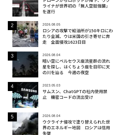
ライナが世界初の「無人空挺強襲」
を遂行
2026.08.05
ロシアの攻撃で給油所が150キロにわ
たり全滅、ウは米国の引き寄せに奔
走 全面侵攻1623日目
2026.08.04
暗い空にペルセウス座流星群の流れ
星を探し、はくちょう座を目印に天
の川を辿る 今週の夜空
2023.05.03
サムスン、ChatGPTの社内使用禁
止 機密コードの流出受け
2026.08.04
ウクライナ侵攻で塗り替えられた世
界のエネルギー地図 ロシアは信用
失墜