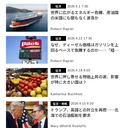
経済
2026.5.1 7:00
世界に広がるエネルギー危機、産油国
の米国にも間もなく波及か
Robert Rapier
経済
2026.4.22 17:30
なぜ、ディーゼル価格はガソリンを上
回るペースで急騰するのか──「経済
の燃料と消費者向け燃料」
Robert Rapier
経済
2026.4.18 9:00
世界に押し寄せる物価上昇の波、影響
が特に大きい国は？
Katharina Buchholz
経営・戦略
2026.4.15 8:30
トランプ、英国との対立を再燃──北
海での石油掘削を要求
Mary Whitfill Roeloffs