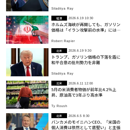
Siladitya Ray
経済
2026.6.19 10:30
ホルムズ海峡が再開しても、ガソリン
価格は「イラン攻撃前の水準」には戻
らないかもしれない 米国
Robert Rapier
北米
2026.6.19 9:30
トランプ、ガソリン価格の下落を盾に
和平合意の批判勢力を非難
Siladitya Ray
北米
2026.6.11 12:00
5月の米消費者物価が前年比4.2％上
昇、原油高で3年ぶり高水準
Ty Roush
北米
2026.6.5 8:30
バンカメのモイニハンCEO、「米国の
個人消費は依然として底堅い」と主張