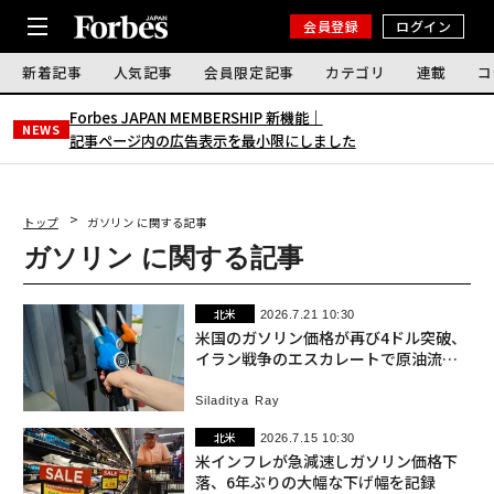
会員登録
ログイン
新着記事
人気記事
会員限定記事
カテゴリ
連載
コ
Forbes JAPAN MEMBERSHIP 新機能｜
NEWS
記事ページ内の広告表示を最小限にしました
トップ
ガソリン に関する記事
ガソリン に関する記事
北米
2026.7.21 10:30
米国のガソリン価格が再び4ドル突破、
イラン戦争のエスカレートで原油流通
に打撃
Siladitya Ray
北米
2026.7.15 10:30
米インフレが急減速しガソリン価格下
落、6年ぶりの大幅な下げ幅を記録