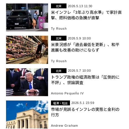
北米
2026.5.13 11:30
米インフレ「3年ぶり高水準」で家計直
撃、燃料価格の急騰が直撃
Ty Roush
北米
2026.5.9 10:00
米景況感が「過去最低を更新」、和平
進展も改善の助けにならず
Ty Roush
北米
2026.5.7 10:00
トランプ政権の経済政策は「圧倒的に
不評」、世論調査
Antonio Pequeño IV
経済・社会
2026.5.1 23:59
市場が見誤るインフレの実態と金利の
行方
Andrew Graham