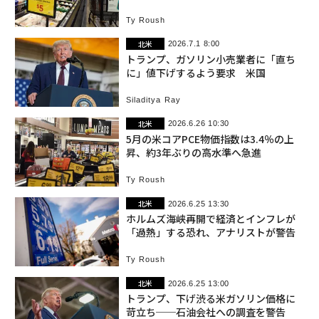
Ty Roush
北米
2026.7.1 8:00
トランプ、ガソリン小売業者に「直ち
に」値下げするよう要求 米国
Siladitya Ray
北米
2026.6.26 10:30
5月の米コアPCE物価指数は3.4％の上
昇、約3年ぶりの高水準へ急進
Ty Roush
北米
2026.6.25 13:30
ホルムズ海峡再開で経済とインフレが
「過熱」する恐れ、アナリストが警告
Ty Roush
北米
2026.6.25 13:00
トランプ、下げ渋る米ガソリン価格に
苛立ち──石油会社への調査を警告