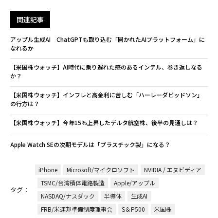
関連記事
アップル生成AI ChatGPTも取り込む「開かれたAIプラットフォーム」に
なれるか
【米国株ウォッチ】AI時代に乗り遅れた感のあるインテル、巻き返しなる
か？
【米国株ウォッチ】インフレと高金利に苦しむ「ハーレーダビッドソン」
の行方は？
【米国株ウォッチ】今年15％上昇したデルタ航空株、後半の見通しは？
Apple Watch SEの次期モデルは「プラスチック製」になる？
iPhone
Microsoft/マイクロソフト
NVIDIA / エヌビディア
TSMC/台湾積体電路製造
Apple/アップル
タグ：
NASDAQ/ナスダック
半導体
生成AI
FRB/米連邦準備制度理事会
S＆P500
米国株