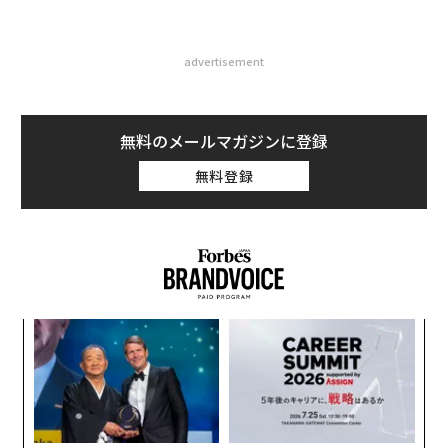
advertisement
無料のメールマガジンに登録
無料登録
創に
な
 JA
術
た
ア
ア
の
た