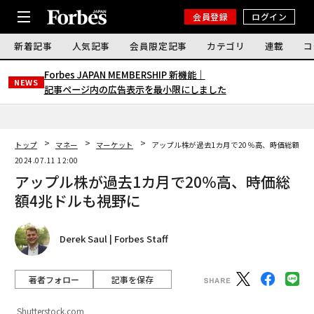
会員登録
ログイン
新着記事
人気記事
会員限定記事
カテゴリ
連載
コ
Forbes JAPAN MEMBERSHIP 新機能｜
NEWS
記事ページ内の広告表示を最小限にしました
トップ
マネー
マーケット
アップル株が過去1カ月で20％高、時価総額4
2024.07.11 12:00
アップル株が過去1カ月で20％高、時価総
額4兆ドルも視野に
Derek Saul | Forbes Staff
著者フォロー
記事を保存
Shutterstock.com