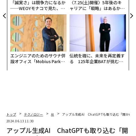
「誠実さ」は競争力になるか
〈7.25(土)開催〉5年後のキ
──WEOYモナコで見た、く
ャリアに「戦略」はあるか。
ら寿司の経営哲学
トップエグゼクティブのキャ
リアに触れる1日│CAREER S
UMMIT 2026
エンジニアのためのサウナ併
伝統を礎に、未来を再定義す
設オフィス「Mobius Park」
る 125年企業BATが挑むス
がオープン──タマディック
モークレスな未来
が健康経営を徹底する理由
トップ
テクノロジー
AI
アップル生成AI ChatGPTも取り込む「開かれ
2024.06.13 11:30
アップル生成AI ChatGPTも取り込む「開