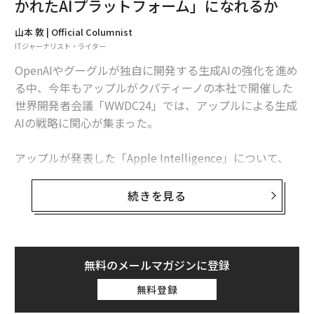
かれたAIプラットフォーム」になれるか
山本 敦 | Official Columnist
ITジャーナリスト・ライター
OpenAIやグーグルが独自に開発する生成AIの強化を進め
る中、今年もアップルがクパティーノの本社で開催した
世界開発者会議「WWDC24」では、アップルによる生成
AIの戦略に関心が集まった。
アップルが発表した「Apple Intelligence」について、
筆者が現地取材を通じて把握できた情報を掘り下げてみ
たい。
続きを見る
Apple Intelligenceの登場は秋以降。日本でも
試せる
アップルが公開したApple Intelligenceのホワイトペー
無料のメールマガジンに登録
パーによると、Apple Intelligenceは、アップルがユー
無料登録
ザーの日常的なタスクを想定して独自に構築・微調整し