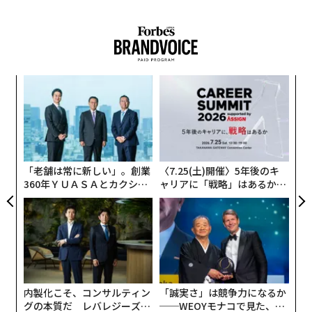
た生成AIモデルをベースにしているという。このモデル
は権利者の許諾を受けたロイヤリティフリーのストック
写真、ウェブに公開されているオープンライセンスのデ
ータ、その他高品質のデータセットをソースとしたトレ
ーニングにより構築されている。さらに人間のフィード
創に
“
バックによる強化学習を加えながら、モデルの品質は今
 JA
シ
後も継続的に改善が図られる。
グ
エ
設オ
Apple Intelligenceはテキストや画像、音声など複数種
が
類のデータが扱えるマルチモーダルAIだ。ユーザーが書
が
「老舗は常に新しい」。創業
〈7.25(土)開催〉5年後のキ
いたメールのテキストを修正したり、イラストを生成し
360年ＹＵＡＳＡとカクシン
ャリアに「戦略」はあるか。
てプレゼンテーションに貼る、自然な言い回しでSiriに
CEO田尻望が語る、AIを超え
トップエグゼクティブのキャ
る人の価値
リアに触れる1日│CAREER S
話しかけて検索するといった、ビジネスシーンにも役立
UMMIT 2026
つ多様な使い方ができる。
アップルは今秋に予定するiPhone、iPad、Macの正式ロ
ーンチに合わせてApple Intelligenceのベータ版を各OS
内製化こそ、コンサルティン
「誠実さ」は競争力になるか
に組み込む。Apple Intelligenceは無料のアップデート
グの本質だ レバレジーズが
──WEOYモナコで見た、く