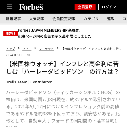
会員登録
ログイン
新着記事
人気記事
会員限定記事
カテゴリ
連載
コ
Forbes JAPAN MEMBERSHIP 新機能｜
NEWS
記事ページ内の広告表示を最小限にしました
トップ
マネー
マーケット
【米国株ウォッチ】インフレと高金利に苦しむ
2024.07.10 11:00
【米国株ウォッチ】インフレと高金利に苦
しむ「ハーレーダビッドソン」の行方は？
Trefis Team | Contributor
ハーレーダビッドソン（ティッカーシンボル：HOG）の
株価は、米国時間7月8日現在、約32ドルで取引されてい
る。2021年5月17日につけたインフレショック前の高値
である52ドルを約38％下回っており、割安感がある。比
較として、自動車大手フォードの同期間の下落率は約1