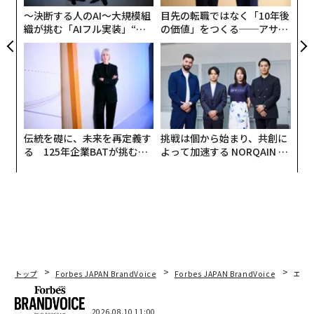
〜決断する人のAI〜大規模組
目先の転職ではなく「10年後
もう少し長い期間で見ると、HOGは2021年1月初旬につ
織が挑む「AIフル実装」“使
の価値」をつくる──アサイ
う”企業から“動く”企業へ【N
ンの長期伴走型支援とは
けた35ドル台から、現在の32ドル前後の水準まで、約
TTドコモビジネス×PwC】
9％下落したのに対し、S&P500はその約3年間で約45％
上昇した。HOGのリターンは、2021年に3％、2022年は
10％、2023年はマイナス11％だった。これに対し、S&
P500のリターンは、2021年に27％、2022年にマイナス
19％、2023年に24％であり、HOGのパフォーマンスは2
伝統を礎に、未来を再定義す
挑戦は個から始まり、共創に
021年と2023年にS&P500を下回っている。
る 125年企業BATが挑むス
よって加速する NORQAIN JA
モークレスな未来
PAN 特別座談会
インフレショック前の高値に戻るためには、HOGは現在
の水準から約61％上昇しなければならないことを意味す
る。米国のインフレはここ数カ月間でかなり緩和してお
り、米連邦準備制度理事会（FRB）が直近の会合でも金
利を据え置き、年末にかけて利下げの余地も残している
ことから、HOGの株価回復について楽観的な見方もあ
トップ
Forbes JAPAN BrandVoice
Forbes JAPAN BrandVoice
エレ
る。
2026.08.10 11:00