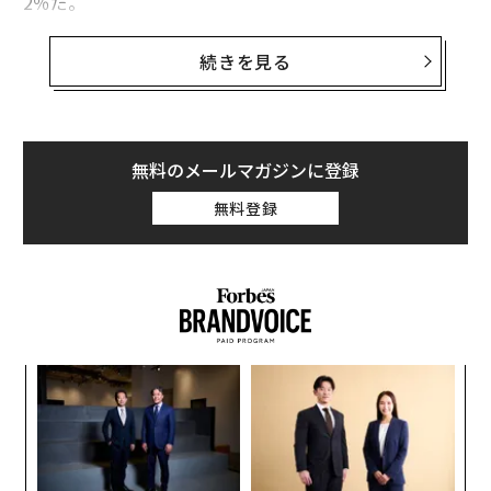
2％だ。
FRBが利上げを開始する直前の2022年6月末、HOGは32
続きを見る
ドル前後で取引されており、現在の株価はその水準から
わずか2％程度の上昇に留まっている。これに対し、S&P
500種株価指数は同期間に約45％上昇した。
無料のメールマガジンに登録
米国のインフレと高金利が悪影響
無料登録
ハーレーの業績不振の一因は、米国のインフレと高金利
だ。それにより同社の製品を購入する顧客にとっては購
入時のコストが高くなっている。個人消費の伸びも鈍化
しているようで、それを示す経済指標は3月に約0.7％の
上昇を記録した後、4月は約0.2％と小幅な上昇に留まっ
た。ハーレーの2024年第1四半期の業績も芳しくなく、
ィン
ア
売上高は前年同期比3％減の17億3000万ドル（約2781億
ズが
の
円）、EPS（1株当たりの純利益）は前年同期比16％減
ムの
た
“
の1.72ドルだった。
シ
グ
株価パフォーマンス