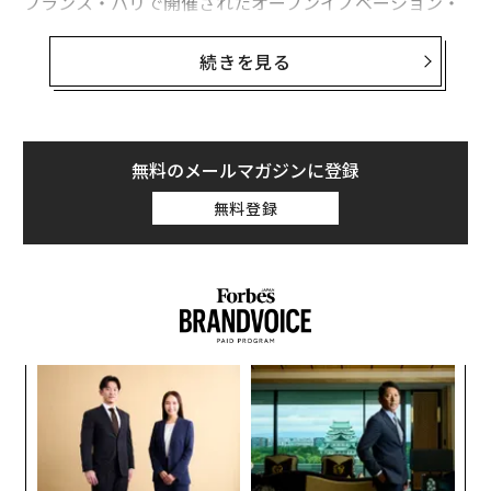
フランス・パリで開催されたオープンイノベーション・
カンファレンスの『VivaTech 2024』にビデオで登壇し
たマスクは、「私自身もテスラも、この関税を要求して
続きを見る
いなかった」と語り、バイデン政権の発表に驚いたと述
べた。
彼は、テスラが中国市場で「かなり良い競争をしてい
無料のメールマガジンに登録
る」と述べ、この件に限らず一般的に、EVやガソリン車
無料登録
に対する関税や税制優遇措置には反対だと語った。マス
クはまた、「自由な貿易を妨げたり市場を歪めたりする
行為は好ましくない」と主張した。
義す
〜
むス
金
個
な
ェ
術
た