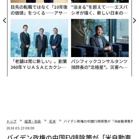
ア
目先の転職ではなく「10年後
“泊まる”を超えて──エスパ
の価値」をつくる──アサイ
シオが描く、新しい日本のラ
ンの長期伴走型支援とは
グジュアリー（前編）
「老舗は常に新しい」。創業
パシフィックコンサルタンツ
360年ＹＵＡＳＡとカクシン
技師長の"北極星"。災害への
CEO田尻望が語る、AIを超え
無力感を乗り越え見つけた、
る人の価値
防災一筋20年の答え
トップ
経済・社会
北米
バイデン政権の中国EV排除策が「米自動車業界を
2024.05.23 08:00
バイデン政権の中国EV排除策が「米自動車