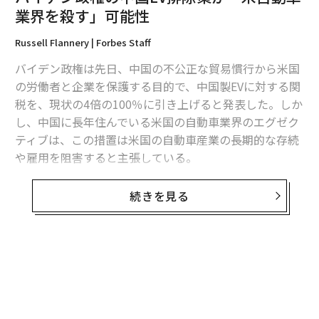
編集＝上田裕資
業界を殺す」可能性
Russell Flannery | Forbes Staff
2026年9月号発売中
バイデン政権は先日、中国の不公正な貿易慣行から米国
の労働者と企業を保護する目的で、中国製EVに対する関
税を、現状の4倍の100％に引き上げると発表した。しか
最新号の購入はこちらから
し、中国に長年住んでいる米国の自動車業界のエグゼク
ティブは、この措置は米国の自動車産業の長期的な存続
メンバーシップに登録する
や雇用を阻害すると主張している。
上海に本社を置くコンサルティング会社Automobility
続きを見る
（オートモビリティ）のCEOのビル・ルッソは、「この
措置は、結果的に米国の自動車業界の競争力を阻害する
関連記事
ことになる」と述べている。中国で20年以上暮らしてい
バイデン政権の中国EV排除策が「米自動車業界を殺す」可能性
る彼は、クライスラーの北東アジアの責任者として中国
無料のメールマガジンに登録
に着任し、2017年にオートモビリティ社を設立した
無料登録
米中で異なるEVに対する消費者心理 中国人は導入に積極的
「私は、米国の自動車業界の出身者として、政府のやり