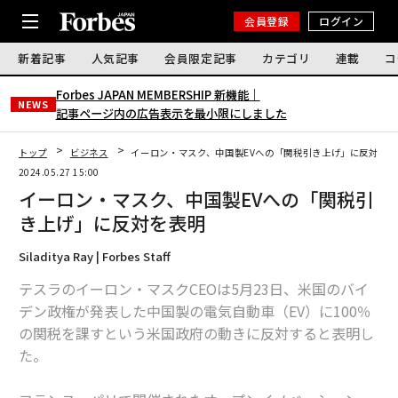
会員登録
ログイン
新着記事
人気記事
会員限定記事
カテゴリ
連載
コ
Forbes JAPAN MEMBERSHIP 新機能｜
NEWS
記事ページ内の広告表示を最小限にしました
トップ
ビジネス
イーロン・マスク、中国製EVへの「関税引き上げ」に反対を表
2024.05.27 15:00
イーロン・マスク、中国製EVへの「関税引
き上げ」に反対を表明
Siladitya Ray | Forbes Staff
テスラのイーロン・マスクCEOは5月23日、米国のバイ
デン政権が発表した中国製の電気自動車（EV）に100％
の関税を課すという米国政府の動きに反対すると表明し
た。