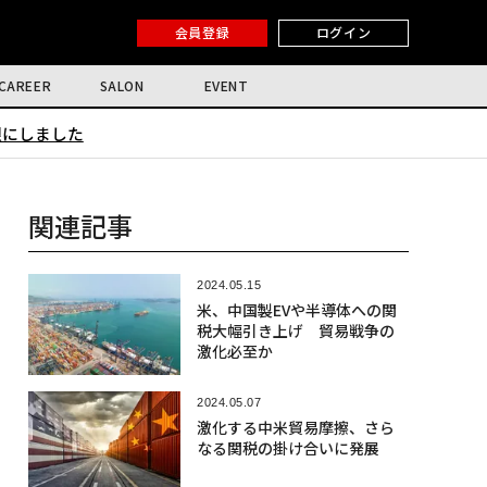
会員登録
ログイン
CAREER
SALON
EVENT
限にしました
関連記事
2024.05.15
米、中国製EVや半導体への関
税大幅引き上げ 貿易戦争の
激化必至か
2024.05.07
激化する中米貿易摩擦、さら
なる関税の掛け合いに発展