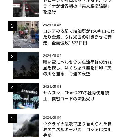
ライナが世界初の「無人空挺強襲」
を遂行
2026.08.05
ロシアの攻撃で給油所が150キロにわ
たり全滅、ウは米国の引き寄せに奔
走 全面侵攻1623日目
2026.08.04
暗い空にペルセウス座流星群の流れ
星を探し、はくちょう座を目印に天
の川を辿る 今週の夜空
2023.05.03
サムスン、ChatGPTの社内使用禁
止 機密コードの流出受け
2026.08.04
ウクライナ侵攻で塗り替えられた世
界のエネルギー地図 ロシアは信用
失墜