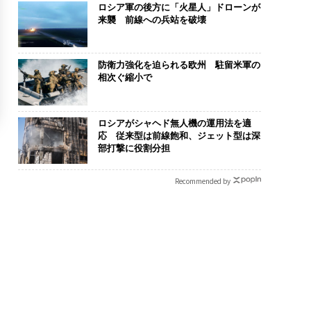
ロシア軍の後方に「火星人」ドローンが
来襲 前線への兵站を破壊
防衛力強化を迫られる欧州 駐留米軍の
相次ぐ縮小で
ロシアがシャヘド無人機の運用法を適
応 従来型は前線飽和、ジェット型は深
部打撃に役割分担
Recommended by