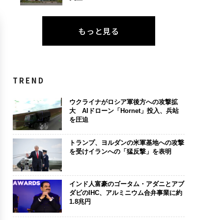
もっと見る
TREND
ウクライナがロシア軍後方への攻撃拡
大 AIドローン「Hornet」投入、兵站
を圧迫
トランプ、ヨルダンの米軍基地への攻撃
を受けイランへの「猛反撃」を表明
インド人富豪のゴータム・アダニとアブ
ダビのIHC、アルミニウム合弁事業に約
1.8兆円