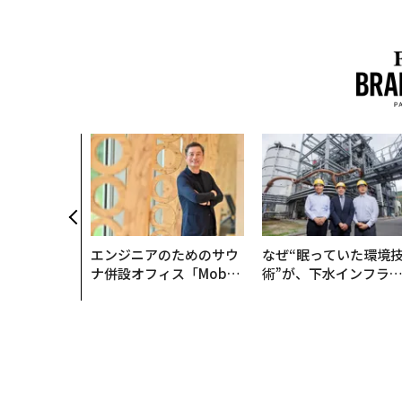
のは効率では
だ──Hub
anが語る「Gr
r」な組織のつ
エンジニアのためのサウ
なぜ“眠っていた環境
ナ併設オフィス「Mobiu
術”が、下水インフラ
s Park」がオープン──
変えたのか──産総研
タマディックが健康経営
月島JFEアクアソリュ
を徹底する理由
ションの10年