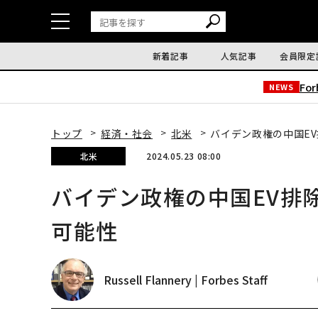
新着記事
人気記事
会員限定
Fo
NEWS
トップ
経済・社会
北米
バイデン政権の中国E
北米
2024.05.23 08:00
バイデン政権の中国EV排
可能性
Russell Flannery | Forbes Staff