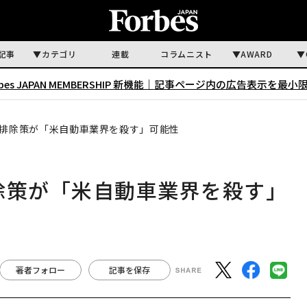
記事
カテゴリ
連載
コラムニスト
AWARD
rbes JAPAN MEMBERSHIP 新機能｜
記事ページ内の広告表示を最小
V排除策が「米自動車業界を殺す」可能性
除策が「米自動車業界を殺す」
著者フォロー
記事を保存