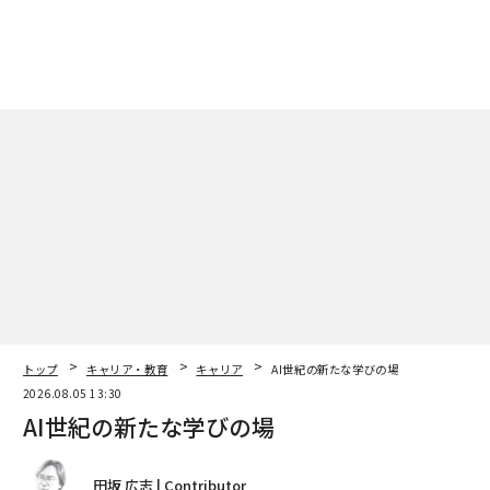
トップ
キャリア・教育
キャリア
AI世紀の新たな学びの場
2026.08.05 13:30
AI世紀の新たな学びの場
田坂 広志 | Contributor
著者フォロー
記事を保存
昨今、「AI時代」「AI革命」といった言葉が世に溢れて
いるが、筆者は、この時代を、敢えて「AI世紀」と呼ん
でいる。なぜなら、「機械文明の世紀」「情報文明の世