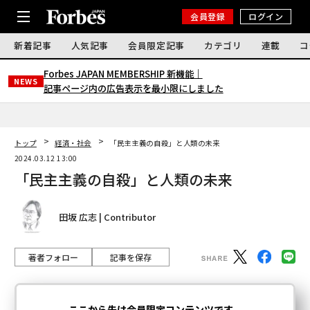
会員登録
ログイン
新着記事
人気記事
会員限定記事
カテゴリ
連載
コ
Forbes JAPAN MEMBERSHIP 新機能｜
NEWS
記事ページ内の広告表示を最小限にしました
トップ
経済・社会
「民主主義の自殺」と人類の未来
2024.03.12 13:00
「民主主義の自殺」と人類の未来
田坂 広志 | Contributor
著者フォロー
記事を保存