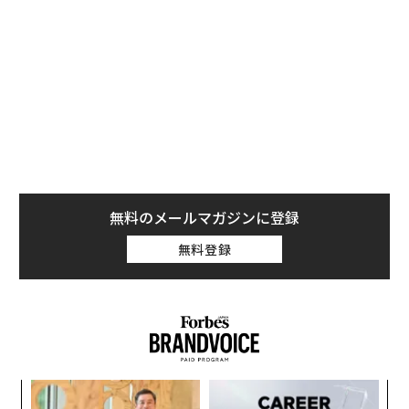
“使
顧客
【N
pa
な
C】
な
術
た
ア
エンジニアのためのサウナ併
〈7.25(土)開催〉5年後のキ
設オフィス「Mobius Park」
ャリアに「戦略」はあるか。
がオープン──タマディック
トップエグゼクティブのキャ
が健康経営を徹底する理由
リアに触れる1日│CAREER S
UMMIT 2026
革新は下山で生まれる──レ
伝統を礎に、未来を再定義す
クサスが新型TZとESに込め
る 125年企業BATが挑むス
た「DISCOVER」の哲学
モークレスな未来