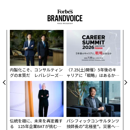
年後
エ
サイ
設オ
が
〜
が
織
う
T
内製化こそ、コンサルティン
〈7.25(土)開催〉5年後のキ
グの本質だ レバレジーズが
ャリアに「戦略」はあるか。
実践する、次世代ファームの
トップエグゼクティブのキャ
全貌
リアに触れる1日│CAREER S
UMMIT 2026
伝統を礎に、未来を再定義す
パシフィックコンサルタンツ
る 125年企業BATが挑むス
技師長の"北極星"。災害への