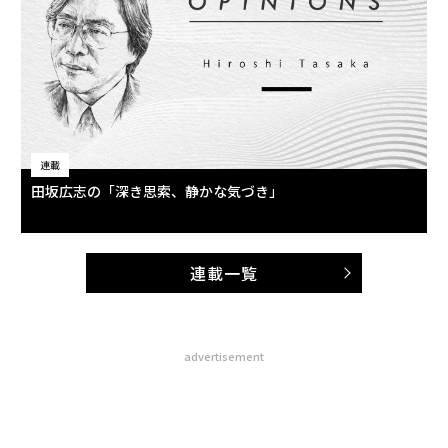
田坂広志の「深き思索、静かな気づき」
連載一覧
advertisement
無料のメールマガジンに登録
無料登録
模組
A