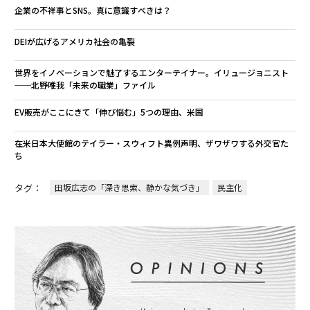
企業の不祥事とSNS。真に意識すべきは？
DEIが広げるアメリカ社会の亀裂
世界をイノベーションで魅了するエンターテイナー。イリュージョニスト
──北野唯我「未来の職業」ファイル
EV販売がここにきて「伸び悩む」5つの理由、米国
在米日本大使館のテイラー・スウィフト異例声明、ザワザワする外交官た
ち
タグ：
田坂広志の「深き思索、静かな気づき」
民主化