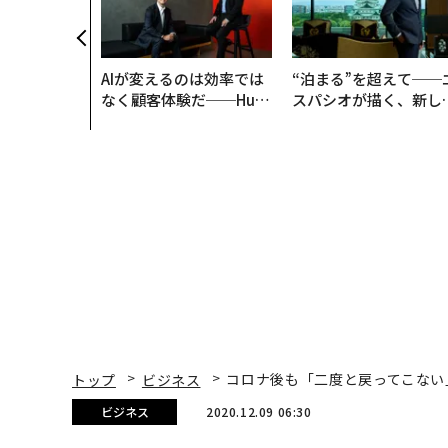
AIが変えるのは効率では
“泊まる”を超えて──
なく顧客体験だ──Hub
スパシオが描く、新し
Spot Japanが語る「Gr
日本のラグジュアリー
ow Better」な組織のつ
（前編）
くり方
トップ
ビジネス
コロナ後も「二度と戻ってこない
ビジネス
2020.12.09 06:30