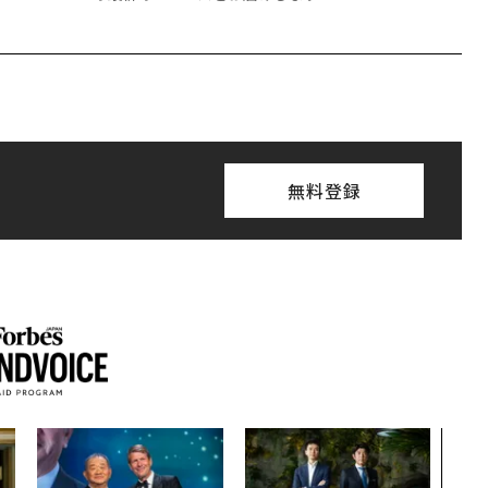
無料登録
エン
ナ併