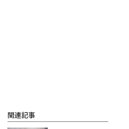
Park」がオープン──
災害への無力感を乗り越
QAIN JAPAN
ディックが健康経営
え見つけた、防災一筋20
底する理由
年の答え
関連記事