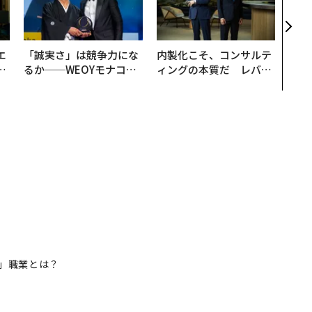
s 
タマ
を徹
エ
「誠実さ」は競争力にな
内製化こそ、コンサルテ
い
るか──WEOYモナコで
ィングの本質だ レバレ
見た、くら寿司の経営哲
ジーズが実践する、次世
学
代ファームの全貌
」職業とは？