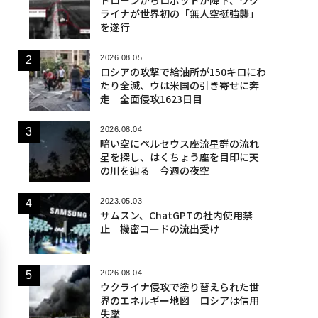
ライナが世界初の「無人空挺強襲」
を遂行
2026.08.05
ロシアの攻撃で給油所が150キロにわ
たり全滅、ウは米国の引き寄せに奔
走 全面侵攻1623日目
2026.08.04
暗い空にペルセウス座流星群の流れ
星を探し、はくちょう座を目印に天
の川を辿る 今週の夜空
2023.05.03
サムスン、ChatGPTの社内使用禁
止 機密コードの流出受け
2026.08.04
ウクライナ侵攻で塗り替えられた世
界のエネルギー地図 ロシアは信用
失墜