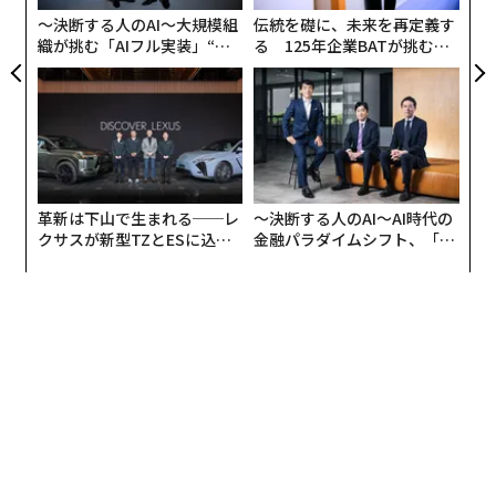
が
〜決断する人のAI〜大規模組
伝統を礎に、未来を再定義す
織が挑む「AIフル実装」“使
る 125年企業BATが挑むス
う”企業から“動く”企業へ【N
モークレスな未来
TTドコモビジネス×PwC】
革新は下山で生まれる──レ
〜決断する人のAI〜AI時代の
クサスが新型TZとESに込め
金融パラダイムシフト、「超
た「DISCOVER」の哲学
個別化」の核心 【MUFG×ウ
ェルスナビ×PwC】