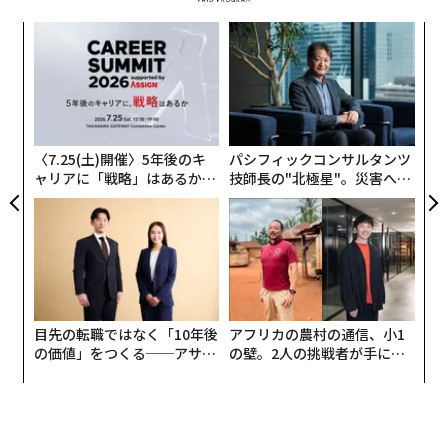
“
オ
ジ
な
術
た
ア
〈7.25(土)開催〉5年後のキ
パシフィックコンサルタンツ
ャリアに「戦略」はあるか。
技師長の"北極星"。災害への
トップエグゼクティブのキャ
無力感を乗り越え見つけた、
リアに触れる1日│CAREER S
防災一筋20年の答え
UMMIT 2026
目先の転職ではなく「10年後
アフリカの農村の通信、小1
の価値」をつくる──アサイ
の壁。2人の挑戦者が手にし
ンの長期伴走型支援とは
た「次なる武器」