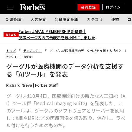
会員登録
ログイン
新着記事
人気記事
会員限定記事
カテゴリ
連載
コ
Forbes JAPAN MEMBERSHIP 新機能｜
NEWS
記事ページ内の広告表示を最小限にしました
トップ
テクノロジー
グーグルが医療機関のデータ分析を支援する「AIツール」
2022.10.06 09:00
グーグルが医療機関のデータ分析を支援す
る「AIツール」を発表
Richard Nieva | Forbes Staff
グーグルは10月4日、医療機関向けの新たな人工知能（A
I）ツール群「Medical Imaging Suite」を発表した。こ
のツールは、グーグルのソフトウェアとサーバーを使用
してX線やMRIなどの医療画像を読み取り、保存し、ラベ
ル付けを行うためのものだ。