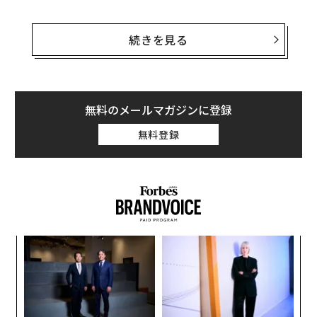
Medical Imaging Suiteを使えば、病院や医療機関は画
像のメタデータを検索したり、素早く分析することが可
続きを見る
能になる。さらに、医療画像の自動注釈付けや、研究用
の機械学習モデルの構築が行える。
グーグルクラウドのヘルステック戦略・ソリューション
無料のメールマガジンに登録
担当のアリッサ・リンチ（Alissa Hsu Lynch）は、
無料登録
「我々は、AIがより速くより正確な診断を可能にし、医
療従事者の生産性の向上につながると考えている」と述
べている。
“
オ
ジ
エ
設オ
が