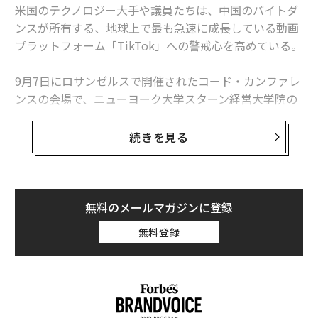
米国のテクノロジー大手や議員たちは、中国のバイトダ
ンスが所有する、地球上で最も急速に成長している動画
プラットフォーム「TikTok」への警戒心を高めている。
9月7日にロサンゼルスで開催されたコード・カンファレ
ンスの会場で、ニューヨーク大学スターン経営大学院の
スコット・ギャロウェイ教授は、「TikTokは、他の企業
を市場から追い出している」と、スナップCEOのエヴァ
続きを見る
ン・シュピーゲルに語りかけた。
ピュー・リサーチ・センターの8月のデータによると、T
ikTokは今や10代の間でインスタグラムやスナップチャ
無料のメールマガジンに登録
ット以上の人気を誇っており、パンデミックの中で大人
無料登録
たちにもリーチを広げている。「米国のSNSが、中国か
らはアクセスできない一方で、中国企業が運営するTikT
okは、米国企業の収益を奪っている」と、カンファレン
スの司会者でジャーナリストのカーラ・スウィッシャー
は発言した。