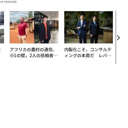
AI
なく
Spo
ow 
くり
技
アフリカの農村の通信、
内製化こそ、コンサルテ
を
小1の壁。2人の挑戦者が
ィングの本質だ レバレ
×
手にした「次なる武器」
ジーズが実践する、次世
ー
代ファームの全貌