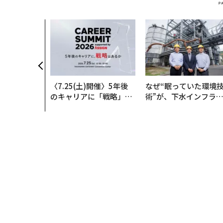
〈7.25(土)開催〉5年後
なぜ“眠っていた環境
のキャリアに「戦略」は
術”が、下水インフラ
あるか。トップエグゼク
変えたのか──産総研
ティブのキャリアに触れ
月島JFEアクアソリュ
る1日│CAREER SUMMI
ションの10年
T 2026