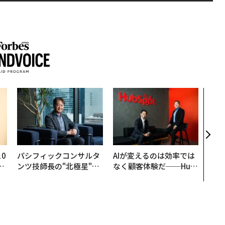
〈7
のキ
ある
ティ
る1日
T 20
0
パシフィックコンサルタ
AIが変えるのは効率では
─
ンツ技師長の"北極星"。
なく顧客体験だ──Hub
型
災害への無力感を乗り越
Spot Japanが語る「Gr
え見つけた、防災一筋20
ow Better」な組織のつ
年の答え
くり方