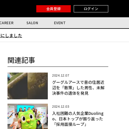
会員登録
ログイン
CAREER
SALON
EVENT
限にしました
関連記事
2024.12.07
グーグルアースで昔の住居近
辺を「散策」した男性、未解
決事件の遺体を発見
2024.12.03
入社困難の人気企業Duoling
o、日本トップが振り返った
「採用面接ループ」