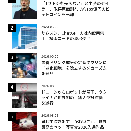
「1サトシも売らない」と主張のセイ
ラー、取得原価割れで約165億円のビ
ットコインを売却
2023.05.03
サムスン、ChatGPTの社内使用禁
止 機密コードの流出受け
2026.08.06
栄養ドリンク成分の定番タウリンに
「老化細胞」を除去するメカニズム
を発見
2026.08.05
ドローンからロボットが降下、ウク
ライナが世界初の「無人空挺強襲」
を遂行
2026.08.06
思わず吹き出す「かわいさ」、世界
最高のペット写真賞2026入選作品