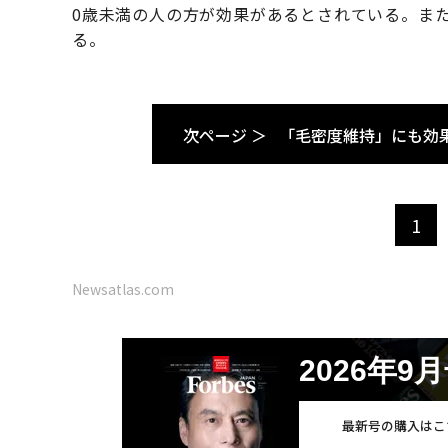
0歳未満の人の方が効果があるとされている。ま
る。
次ページ ＞
「毛密度維持」にも効
1
Newsatlas.com
2026年9
最新号の購入はこ