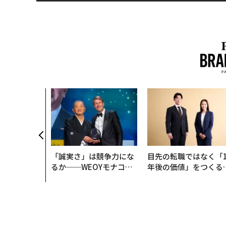
「誠実さ」は競争力にな
目先の転職ではなく「1
るか──WEOYモナコで
年後の価値」をつくる
見た、くら寿司の経営哲
─アサインの長期伴走
学
支援とは