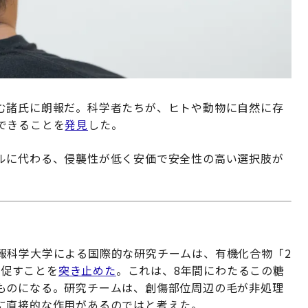
む諸氏に朗報だ。科学者たちが、ヒトや動物に自然に存
できることを
発見
した。
ルに代わる、侵襲性が低く安価で安全性の高い選択肢が
報科学大学による国際的な研究チームは、有機化合物「2
を促すことを
突き止めた
。これは、8年間にわたるこの糖
ものになる。研究チームは、創傷部位周辺の毛が非処理
に直接的な作用があるのではと考えた。