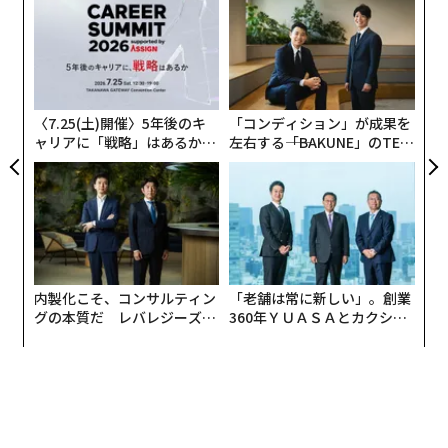
への
る
た、
モ
〜
金
個
ェ
〈7.25(土)開催〉5年後のキ
「コンディション」が成果を
ャリアに「戦略」はあるか。
左右する――「BAKUNE」のTEN
トップエグゼクティブのキャ
TIALが支える「挑戦者の明
リアに触れる1日│CAREER S
日」
UMMIT 2026
内製化こそ、コンサルティン
「老舗は常に新しい」。創業
グの本質だ レバレジーズが
360年ＹＵＡＳＡとカクシン
実践する、次世代ファームの
CEO田尻望が語る、AIを超え
全貌
る人の価値