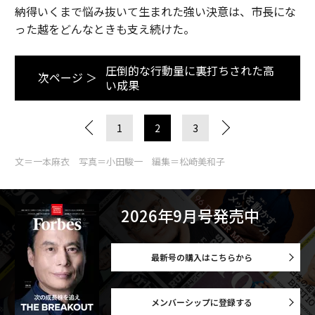
納得いくまで悩み抜いて生まれた強い決意は、市長にな
った越をどんなときも支え続けた。
圧倒的な行動量に裏打ちされた高
次ページ ＞
い成果
1
2
3
文＝一本麻衣 写真＝小田駿一 編集＝松崎美和子
2026年9月号発売中
最新号の購入はこちらから
メンバーシップに登録する