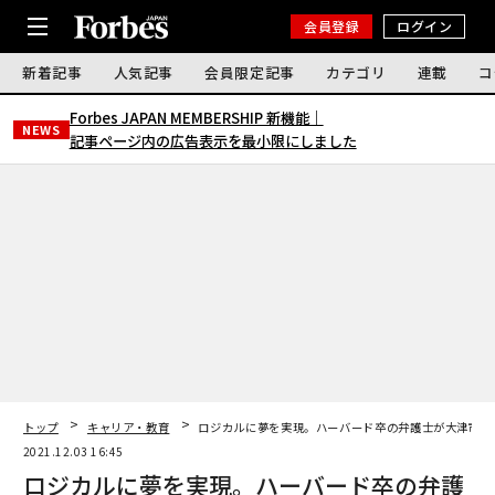
会員登録
ログイン
新着記事
人気記事
会員限定記事
カテゴリ
連載
コ
Forbes JAPAN MEMBERSHIP 新機能｜
NEWS
記事ページ内の広告表示を最小限にしました
トップ
キャリア・教育
ロジカルに夢を実現。ハーバード卒の弁護士が大津市長
2021.12.03 16:45
ロジカルに夢を実現。ハーバード卒の弁護