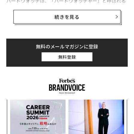
バードウォッチは、「バードウォッチャー」と呼ばれる
一般ユーザーが、誤情報を含むと思われるツイートを特
定し、より多くの情報や文脈を含むメモを書くことを可
続きを見る
能にするものだ。登録したボランティアが記事の正確性
を確認するための書き込みを行い、更新や編集を手がけ
る点で、ウィキペディアに類似している。
無料のメールマガジンに登録
誰もがバードウォッチャーに申し込むことが可能だが、
無料登録
唯一の要件は有効な電話番号やEメールを登録すること
と、ツイッターで最近、規約違反を犯していないことと
される。
革
ク
た「
“
シ
グ