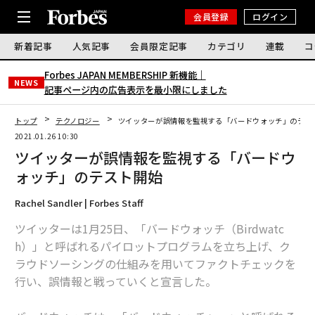
会員登録
ログイン
新着記事
人気記事
会員限定記事
カテゴリ
連載
コ
Forbes JAPAN MEMBERSHIP 新機能｜
NEWS
記事ページ内の広告表示を最小限にしました
トップ
テクノロジー
ツイッターが誤情報を監視する「バードウォッチ」のテス
2021.01.26 10:30
ツイッターが誤情報を監視する「バードウ
ォッチ」のテスト開始
Rachel Sandler | Forbes Staff
ツイッターは1月25日、「バードウォッチ（Birdwatc
h）」と呼ばれるパイロットプログラムを立ち上げ、ク
ラウドソーシングの仕組みを用いてファクトチェックを
行い、誤情報と戦っていくと宣言した。