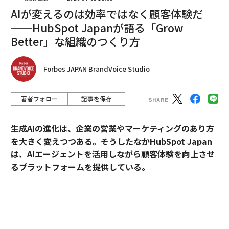
編集＝上田裕資
AIが変えるのは効率ではなく顧客体験だ
──HubSpot Japanが語る「Grow
Better」な組織のつくり方
2026年9月号発売中
Forbes JAPAN BrandVoice Studio
最新号の購入はこちらから
著者フォロー
記事を保存
メンバーシップに登録する
生成AIの進化は、企業の営業やマーケティングのあり方
を大きく変えつつある。そうしたなかHubSpot Japan
は、AIエージェントを活用しながら顧客体験を向上させ
るプラットフォームを提供している。
関連記事
今、ロサンゼルスで「干し柿」が絶賛される理由
外資・日系・スタートアップを横断して採用支援を手掛
けるエンワールド・ジャパン代表取締役社長・山本裕介
わずか3年で世界を席巻 ネットフリックスのアニメは何が「すごい」の
氏が、HubSpot Japanカントリーマネージャーの伊佐
か？