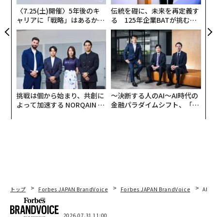
〈7.25(土)開催〉5年後のキ
伝統を礎に、未来を再定義す
ャリアに「戦略」はあるか。
る 125年企業BATが挑むス
トップエグゼクティブのキャ
モークレスな未来
リアに触れる1日│CAREER S
UMMIT 2026
挑戦は個から始まり、共創に
〜決断する人のAI〜AI時代の
よって加速する NORQAIN JA
金融パラダイムシフト、「超
PAN 特別座談会
個別化」の核心 【MUFG×ウ
ェルスナビ×PwC】
トップ
Forbes JAPAN BrandVoice
Forbes JAPAN BrandVoice
AIが
2026.07.31 11:00