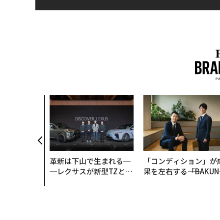
、コンサルテ
質だ レバレ
践する、次世
の全貌
革新は下山で生まれる─
「コンディション」が
─レクサスが新型TZとE
果を左右する――「BAKUN
Sに込めた「DISCOVE
E」のTENTIALが支え
R」の哲学
「挑戦者の明日」