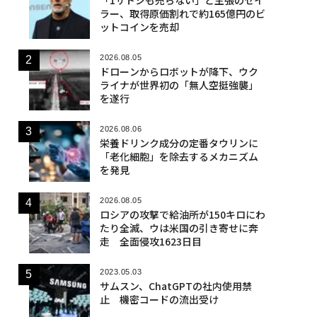
ラー、取得原価割れで約165億円のビ
ットコインを売却
2026.08.05
ドローンからロボットが降下、ウク
ライナが世界初の「無人空挺強襲」
を遂行
2026.08.06
栄養ドリンク成分の定番タウリンに
「老化細胞」を除去するメカニズム
を発見
2026.08.05
ロシアの攻撃で給油所が150キロにわ
たり全滅、ウは米国の引き寄せに奔
走 全面侵攻1623日目
2023.05.03
サムスン、ChatGPTの社内使用禁
止 機密コードの流出受け