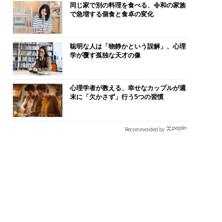
同じ家で別の料理を食べる、令和の家族
で急増する個食と食卓の変化
聡明な人は「物静かという誤解」、心理
学が覆す孤独な天才の像
心理学者が教える、幸せなカップルが週
末に「欠かさず」行う5つの習慣
Recommended by