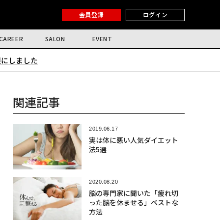
会員登録
ログイン
CAREER
SALON
EVENT
限にしました
関連記事
2019.06.17
実は体に悪い人気ダイエット
法5選
2020.08.20
脳の専門家に聞いた「疲れ切
った脳を休ませる」ベストな
方法