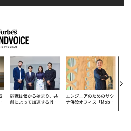
〈7
のキ
ある
ティ
る1日
T 20
成
挑戦は個から始まり、共
エンジニアのためのサウ
創によって加速する NOR
ナ併設オフィス「Mobiu
る
QAIN JAPAN 特別座談会
s Park」がオープン──
タマディックが健康経営
を徹底する理由