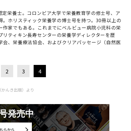
認定栄養士。コロンビア大学で栄養教育学の修士号、ア
得。ホリスティック栄養学の博士号を持つ。30冊以上の
ー作家でもある。これまでにベルビュー病院小児科の栄
プリティキン長寿センターの栄養学ディレクターを歴
学会、栄養療法協会、およびクリアパッセージ（自然医
2
3
4
（かんき出版）より
月号発売中
ちらから