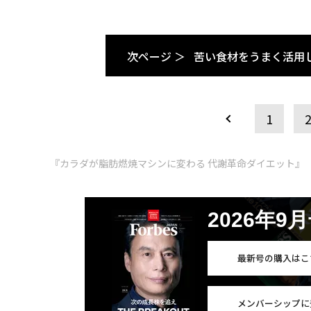
次ページ ＞
苦い食材をうまく活用
1
『カラダが脂肪燃焼マシンに変わる 代謝革命ダイエット』
2026年9
最新号の購入はこ
メンバーシップに