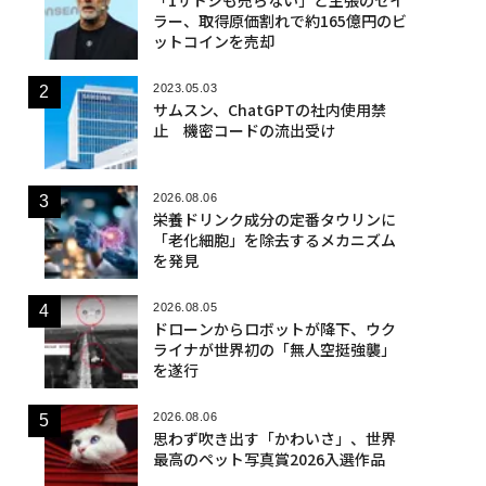
ラー、取得原価割れで約165億円のビ
ットコインを売却
2023.05.03
サムスン、ChatGPTの社内使用禁
止 機密コードの流出受け
2026.08.06
栄養ドリンク成分の定番タウリンに
「老化細胞」を除去するメカニズム
を発見
2026.08.05
ドローンからロボットが降下、ウク
ライナが世界初の「無人空挺強襲」
を遂行
2026.08.06
思わず吹き出す「かわいさ」、世界
最高のペット写真賞2026入選作品