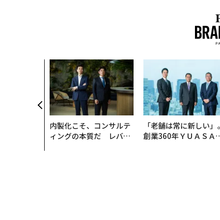
内製化こそ、コンサルテ
「老舗は常に新しい」
ィングの本質だ レバレ
創業360年ＹＵＡＳＡ
ジーズが実践する、次世
カクシンCEO田尻望が
代ファームの全貌
る、AIを超える人の価