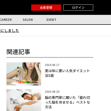
会員登録
ログイン
CAREER
SALON
EVENT
限にしました
関連記事
2019.06.17
実は体に悪い人気ダイエット
法5選
2020.08.20
脳の専門家に聞いた「疲れ切
った脳を休ませる」ベストな
方法