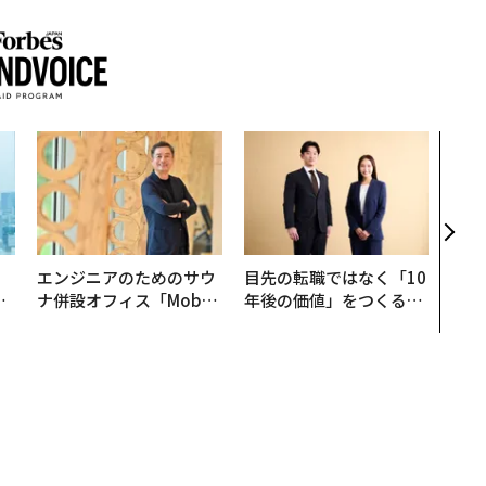
挑戦
創に
QAI
。
エンジニアのためのサウ
目先の転職ではなく「10
と
ナ併設オフィス「Mobiu
年後の価値」をつくる─
語
s Park」がオープン──
─アサインの長期伴走型
値
タマディックが健康経営
支援とは
を徹底する理由