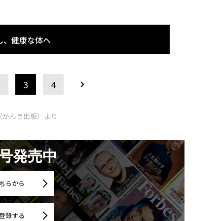
し、健康な体へ
2
3
4
（かんき出版）より
月号発売中
ちらから
登録する