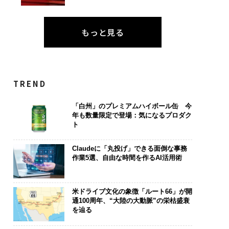
もっと見る
TREND
「白州」のプレミアムハイボール缶 今
年も数量限定で登場：気になるプロダク
ト
Claudeに「丸投げ」できる面倒な事務
作業5選、自由な時間を作るAI活用術
米ドライブ文化の象徴「ルート66」が開
通100周年、“大陸の大動脈”の栄枯盛衰
を辿る