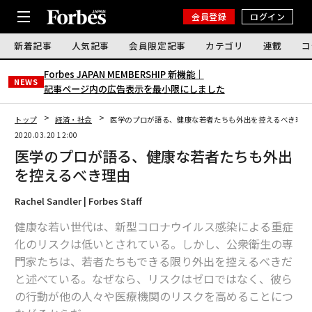
会員登録
ログイン
新着記事
人気記事
会員限定記事
カテゴリ
連載
コ
Forbes JAPAN MEMBERSHIP 新機能｜
NEWS
記事ページ内の広告表示を最小限にしました
トップ
経済・社会
医学のプロが語る、健康な若者たちも外出を控えるべき理由
2020.03.20 12:00
医学のプロが語る、健康な若者たちも外出
を控えるべき理由
Rachel Sandler | Forbes Staff
健康な若い世代は、新型コロナウイルス感染による重症
化のリスクは低いとされている。しかし、公衆衛生の専
門家たちは、若者たちもできる限り外出を控えるべきだ
と述べている。なぜなら、リスクはゼロではなく、彼ら
の行動が他の人々や医療機関のリスクを高めることにつ