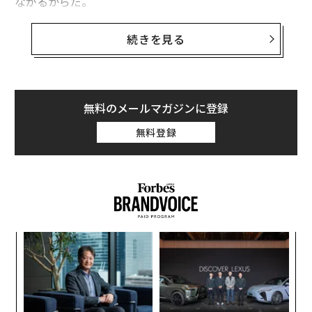
ながるからだ。
フォーブスはテキサス州立大学で臨床検査技師プログラ
続きを見る
ムを主導するRodney Rohdeや、アイオワ州立大学の免
疫学教授のStanley Perlman、UCバークレーの伝染病学
教授のJohn Swartzbergらに話を聞き、その概略を下記
にまとめた。
無料のメールマガジンに登録
無料登録
若年層のリスクはかなり低いが、若い人々も抗体を持っ
ている訳ではなく、感染する危険はあるし重症化する可
能性もある。
〈7
ャ
ト
〜
リア
金
UM
個