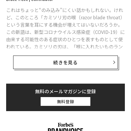
世界中で品切れ、任天堂「屋内フィットネス」ゲームの実力
これはちょっと“のみ込み”にくい話かもしれない。けれ
ど、このところ「カミソリ刃の喉（razor blade throat）
アップルが高級ヘッドホンに進出、ソニーに対抗する製品に
という言葉を耳にする機会が増えてはいないだろうか。
この新語は、新型コロナウイルス感染症（COVID-19）に
周囲に埋没するな。日本人女優がブロードウェイで成功した理由
由来する可能性のある症状のひとつを表すものとして使
われている。カミソリの刃は、「喉に入れたいものラン
タグ：
新型コロナウイルス特集
キング」ではピザやホットドッグなどのはるか下位に来
るものに違いない。
続きを見る
だが、喉にカミソリが刺さるような、鋭い強烈な痛みを
感じるという報告が、非公式ながらますます増加してい
るのだ。そしてこれは、新型コロナウイルス（SARS-Co
無料のメールマガジンに登録
V-2）の新たな変異株「NB.1.8.1」の出現・流行と時を同
無料登録
じくして起こっている。NB.1.8.1は最近、中国で新型コ
ロナの新たな感染拡大を招き、ここへきて米国でも急速
に広まっているオミクロン株派生型だ。
連載