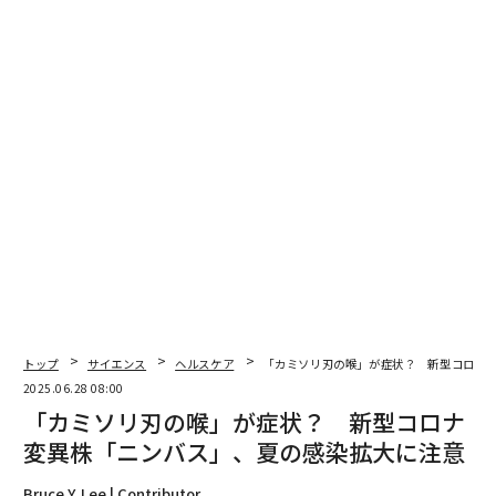
編集＝上田裕資
2026年9月号発売中
最新号の購入はこちらから
メンバーシップに登録する
関連記事
トップ
サイエンス
ヘルスケア
「カミソリ刃の喉」が症状？ 新型コロナ
2025.06.28 08:00
観光地ハワイにも新型コロナの影。なぜ3月に入って感染者が確認されたの
「カミソリ刃の喉」が症状？ 新型コロナ
か
変異株「ニンバス」、夏の感染拡大に注意
新型コロナに敏感でも、なぜアメリカ人はマスクをかけないのか
Bruce Y. Lee | Contributor