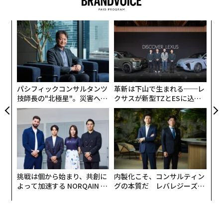
これは、NB.1.8.1がこれまでといくらか違ったタイプの
新型コロナウイルス特集
新型コロナを引き起こしているということなのだろう
〈7
か。正確に言えばそうではない。とはいえ、新型コロナ
ャ
がもたらし得る影響や、夏の感染拡大がまた起こる可能
ト
連載一覧
〜
性にについて、わたしたちが引き続き注意を払うようあ
リア
金
UM
らためて警鐘を鳴らすものではある。
個
ェ
パシフィックコンサルタンツ
革新は下山で生まれる──レ
advertisement
技師長の"北極星"。災害への
クサスが新型TZとESに込め
無力感を乗り越え見つけた、
た「DISCOVER」の哲学
防災一筋20年の答え
挑戦は個から始まり、共創に
内製化こそ、コンサルティン
よって加速する NORQAIN JA
グの本質だ レバレジーズが
PAN 特別座談会
実践する、次世代ファームの
全貌