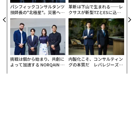
ェ
パシフィックコンサルタンツ
革新は下山で生まれる──レ
技師長の"北極星"。災害への
クサスが新型TZとESに込め
無力感を乗り越え見つけた、
た「DISCOVER」の哲学
防災一筋20年の答え
挑戦は個から始まり、共創に
内製化こそ、コンサルティン
よって加速する NORQAIN JA
グの本質だ レバレジーズが
PAN 特別座談会
実践する、次世代ファームの
全貌