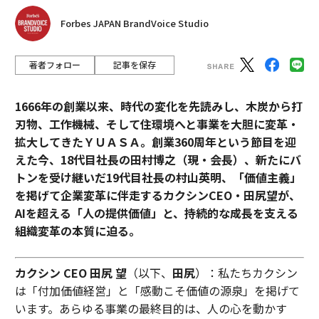
Forbes JAPAN BrandVoice Studio
著者フォロー
記事を保存
1666年の創業以来、時代の変化を先読みし、木炭から打
刃物、工作機械、そして住環境へと事業を大胆に変革・
拡大してきたＹＵＡＳＡ。創業360周年という節目を迎
えた今、18代目社長の田村博之（現・会長）、新たにバ
トンを受け継いだ19代目社長の村山英明、「価値主義」
を掲げて企業変革に伴走するカクシンCEO・田尻望が、
AIを超える「人の提供価値」と、持続的な成長を支える
組織変革の本質に迫る。
カクシン CEO 田尻 望
（以下、
田尻
）：私たちカクシン
は「付加価値経営」と「感動こそ価値の源泉」を掲げて
います。あらゆる事業の最終目的は、人の心を動かす