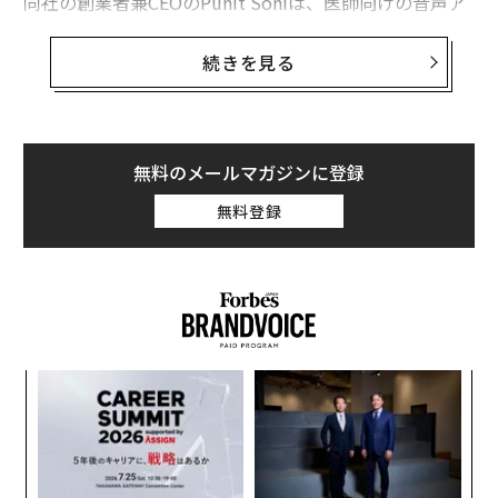
同社の創業者兼CEOのPunit Soniは、医師向けの音声ア
シスタントを開発し、医療現場に革命を起こそうとして
いる。Suki AIは先日のシリーズBラウンドで2000万ドル
続きを見る
の資金を、Flare Capital PartnersやFirst Round Capita
l,、Venrockらから調達した。
2017年設立のSuki AIの累計調達額は4000万ドル（約43
無料のメールマガジンに登録
億円）に達した。
無料登録
ンツ
「
への
3
た、
C
「
る
─
ら