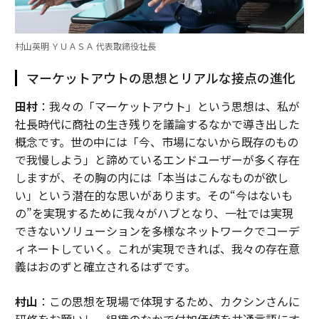
村山英明 ＹＵＡＳＡ 代表取締役社長
マーケットアウトの思想とリアルな接点の進化
田村
：我々の「マーケットアウト」という思想は、私が
社長時代に商社の生き残りを議論するなかで導き出した
概念です。世の中には「今、市場にないから既存のもの
で我慢しよう」と諦めているエンドユーザーが多く存在
しますが、その胸の内には「本当はこんなものが欲し
い」という潜在的な思いがあります。その“今はないも
の”を実現するために我々がハブとなり、一社では実現
できないソリューションを多様なネットワークでコーデ
ィネートしていく。これが実現できれば、我々の存在意
義はおのずと確立されるはずです。
村山
：この思想を現場で体現するため、カクシンさんに
研修をお願いし、組織のなかで付加価値を共通言語にす