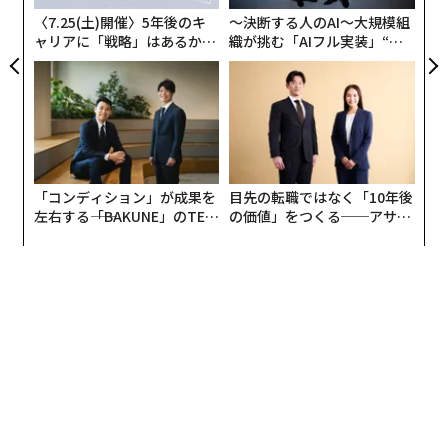
〈7.25(土)開催〉5年後のキ
〜決断する人のAI〜大規模組
ャリアに「戦略」はあるか。
織が挑む「AIフル実装」“使
トップエグゼクティブのキャ
う”企業から“動く”企業へ【N
リアに触れる1日│CAREER S
TTドコモビジネス×PwC】
UMMIT 2026
「コンディション」が成果を
目先の転職ではなく「10年後
左右する――「BAKUNE」のTEN
の価値」をつくる──アサイ
TIALが支える「挑戦者の明
ンの長期伴走型支援とは
日」
編集＝上田裕資