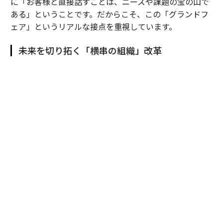
に「お客様と直接話すことは、ニーズや課題の宝の山で
ある」ということです。だからこそ、この「グランドフ
ェア」というリアルな接点を重視しています。
未来を切り拓く「横串の組織」改革
田村
：国内で進化させてきた「グランドフェア」を、20
25年にタイで初開催しました。これは単なる海外展示会
ではなく、我々の総合力を現地で面展開するための強い
意思表示です。
これまでは日系製造業の海外進出に合わせ、「モノづく
り」の領域を中心に事業を展開してきましたが、それだ
けでは限界があります。そこで、住設や建材など国内の
リソースを融合させ、日本で培った総合力をタイでも再
現することを目指したのが、現地の富裕層向け住宅を丸
ごと一軒改装した「ＹＵＡＳＡ ＳＡＫＵＲＡ ＨＯＵＳ
Ｅ」プロジェクトです。