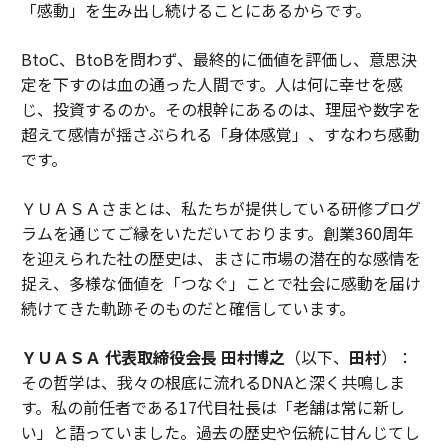
「感動」を生み出し続けることにあるからです。
BtoC、BtoBを問わず、最終的に価値を評価し、意思決
定を下すのは血の通った人間です。人は何に幸せを感
じ、投資するのか。その根幹にあるのは、理屈や数字を
超えて感情が揺さぶられる「身体感覚」、すなわち感動
です。
ＹＵＡＳＡさまとは、私たちが提供している研修プログ
ラムを通じてご縁をいただいております。創業360周年
を迎えられた社の歴史は、まさに市場の潜在的な感情を
捉え、多様な価値を「つなぐ」ことで社会に感動を届け
続けてきた軌跡そのものだと確信しています。
ＹＵＡＳＡ 代表取締役会長 田村博之
（以下、
田村
）：
その哲学は、我々の根底に流れるDNAと深く共鳴しま
す。私の前任者である17代目社長は「老舗は常に新し
い」と語っていました。過去の歴史や伝統に甘んじてし