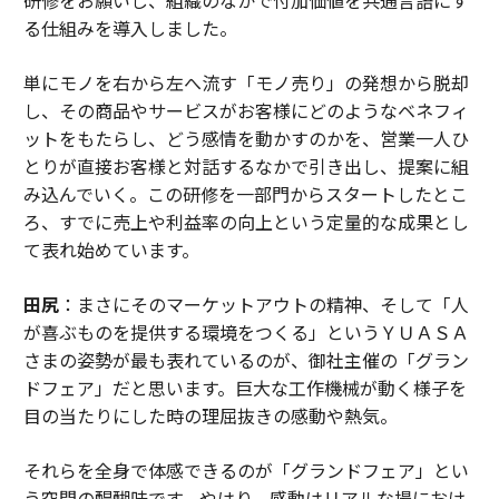
る仕組みを導入しました。
単にモノを右から左へ流す「モノ売り」の発想から脱却
し、その商品やサービスがお客様にどのようなベネフィ
ットをもたらし、どう感情を動かすのかを、営業一人ひ
とりが直接お客様と対話するなかで引き出し、提案に組
み込んでいく。この研修を一部門からスタートしたとこ
ろ、すでに売上や利益率の向上という定量的な成果とし
て表れ始めています。
田尻
：まさにそのマーケットアウトの精神、そして「人
が喜ぶものを提供する環境をつくる」というＹＵＡＳＡ
さまの姿勢が最も表れているのが、御社主催の「グラン
ドフェア」だと思います。巨大な工作機械が動く様子を
目の当たりにした時の理屈抜きの感動や熱気。
それらを全身で体感できるのが「グランドフェア」とい
う空間の醍醐味です。やはり、感動はリアルな場におけ