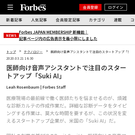
会員登録
ログイン
新着記事
人気記事
会員限定記事
カテゴリ
連載
コ
Forbes JAPAN MEMBERSHIP 新機能｜
NEWS
記事ページ内の広告表示を最小限にしました
トップ
テクノロジー
医師向け音声アシスタントで注目のスタートアップ「Suki 
2020.03.21 16:30
医師向け音声アシスタントで注目のスター
トアップ「Suki AI」
Leah Rosenbaum | Forbes Staff
医療現場の最前線で働く医師たちを悩ませるのが、煩雑
な診断カルテの作成作業だ。詳細な診断データをタイピ
ングする作業は、莫大な時間を要するが、この状況を変
えるスタートアップ企業が、米国の「Suki AI」だ。