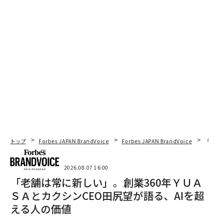
トップ
Forbes JAPAN BrandVoice
Forbes JAPAN BrandVoice
「老
2026.08.07 16:00
「老舗は常に新しい」。創業360年ＹＵＡ
ＳＡとカクシンCEO田尻望が語る、AIを超
える人の価値