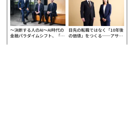
〜決断する人のAI〜AI時代の
目先の転職ではなく「10年後
金融パラダイムシフト、「超
の価値」をつくる──アサイ
個別化」の核心 【MUFG×ウ
ンの長期伴走型支援とは
ェルスナビ×PwC】