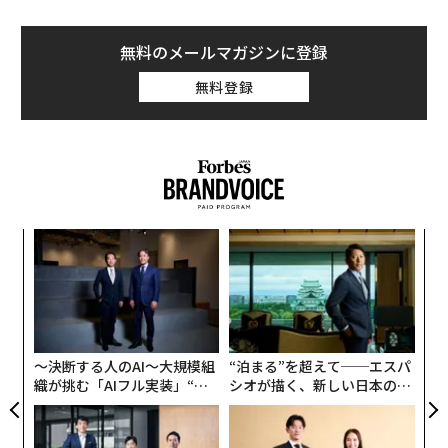
とが確認された。
無料のメールマガジンに登録
Fast Companyも新型iPhoneの発売が3月中旬に迫ってい
無料登録
ると伝え、「新端末向けの部品の製造も追い込み段階に
入っている」と報じた。新型肺炎の感染拡大の影響が懸
念される中で、発売に向けた動きは急ピッチで進んでい
るようだ。
「
─
ら
〈7
ャ
ト
リア
〜決断する人のAI〜大規模組
“泊まる”を超えて──エスパ
UM
織が挑む「AIフル実装」“使
シオが描く、新しい日本のラ
う”企業から“動く”企業へ【N
グジュアリー（前編）
TTドコモビジネス×PwC】