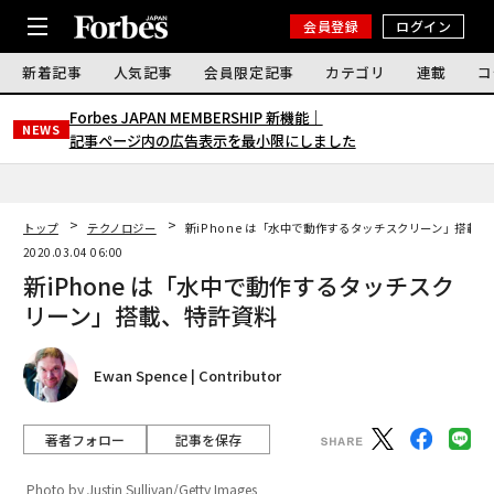
会員登録
ログイン
新着記事
人気記事
会員限定記事
カテゴリ
連載
コ
Forbes JAPAN MEMBERSHIP 新機能｜
NEWS
記事ページ内の広告表示を最小限にしました
トップ
テクノロジー
新iPhone は「水中で動作するタッチスクリーン」搭載
2020.03.04 06:00
新iPhone は「水中で動作するタッチスク
リーン」搭載、特許資料
Ewan Spence | Contributor
著者フォロー
記事を保存
Photo by Justin Sullivan/Getty Images