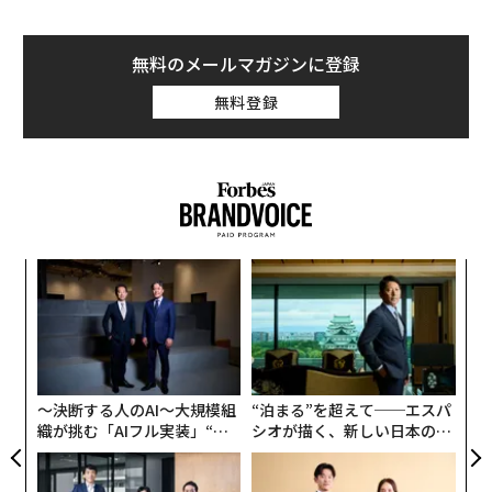
無料のメールマガジンに登録
無料登録
「
─
ら
〈7
ャ
ト
リア
〜決断する人のAI〜大規模組
“泊まる”を超えて──エスパ
UM
織が挑む「AIフル実装」“使
シオが描く、新しい日本のラ
う”企業から“動く”企業へ【N
グジュアリー（前編）
TTドコモビジネス×PwC】