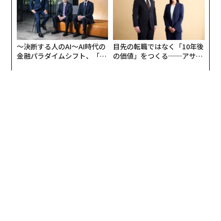
〜決断する人のAI〜AI時代の
目先の転職ではなく「10年後
金融パラダイムシフト、「超
の価値」をつくる──アサイ
個別化」の核心 【MUFG×ウ
ンの長期伴走型支援とは
ェルスナビ×PwC】
編集＝上田裕資