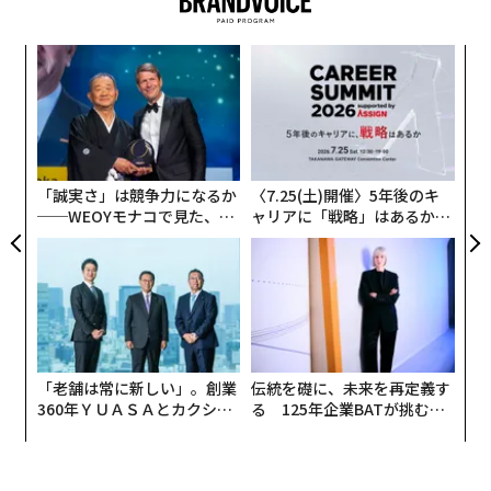
果を
〜
EN
金
明
個
ルー
目
ェ
イン
の
し、
ン
「誠実さ」は競争力になるか
〈7.25(土)開催〉5年後のキ
──WEOYモナコで見た、く
ャリアに「戦略」はあるか。
ら寿司の経営哲学
トップエグゼクティブのキャ
リアに触れる1日│CAREER S
UMMIT 2026
「老舗は常に新しい」。創業
伝統を礎に、未来を再定義す
360年ＹＵＡＳＡとカクシン
る 125年企業BATが挑むス
CEO田尻望が語る、AIを超え
モークレスな未来
る人の価値