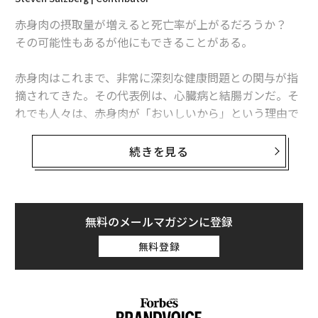
メンバーシップに登録する
赤身肉の摂取量が増えると死亡率が上がるだろうか？
その可能性もあるが他にもできることがある。
赤身肉はこれまで、非常に深刻な健康問題との関与が指
関連記事
摘されてきた。その代表例は、心臓病と結腸ガンだ。そ
れでも人々は、赤身肉が「おいしいから」という理由で
長寿のためには赤身肉の代わりにナッツを 楽観主義も健康増進に
食べ続けてきた（もちろん、全ての人が赤身肉を好むわ
けではない）。
続きを見る
テスラのモデル3、革素材を完全排除 動物愛護団体の訴え受け
英国の医師会雑誌（BMJ）に今年発表された調査では、
空の旅をさらに楽しめるようにする11の方法
ハーバード大学と復旦大学の研究者らが赤身肉を食べる
卵は体に良い、悪い？ 最新の調査結果から言えること
リスクを分析した。著者らは2つの大規模な調査（一つ
無料のメールマガジンに登録
は男性を対象、もう一つは女性を対象としたもの）を用
無料登録
世界のベストレストラン50発表、日本からは「傳」と「Narisawa」
いて、赤身肉を食べることで死亡率が高まるかどうかを
見極めようとした。
advertisement