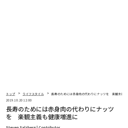
翻訳＝遠藤康子/ガリレオ
2026年9月号発売中
トップ
ライフスタイル
長寿のためには赤身肉の代わりにナッツを 楽観主義も
2019.10.20 12:00
長寿のためには赤身肉の代わりにナッツ
最新号の購入はこちらから
を 楽観主義も健康増進に
Steven Salzberg | Contributor