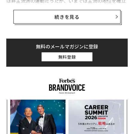
は非主流派の運動だったが、いまでは主流の地位を確立
しており、それを反映して、スーパーやレストランでは
ヴィーガン向けメニューが増えつつある。
続きを見る
とはいえ、どこでもそうだというわけではない。なかに
は、野菜だけを使った料理が少ないことで知られている
国もある。特に有名なのがセルビアだ。首都ベオグラー
無料のメールマガジンに登録
ドでは、野菜中心のメニューも見られるようになってき
無料登録
たが、提供される料理の大半はいまだに、チェヴァプチ
チ（炭火で焼いた棒状のハンバーグ）やグーラッシュ
（牛肉とパプリカを使ったシチュー）、ピエスカビッツ
ァ（セルビア風の肉厚ハンバーグ）などで、ヴィーガン
にとってはまさに悪夢だ。
果を
〜
では、ベオグラードと対極にある、ヴィーガンにとって
EN
金
選択肢が最も豊富な都市はどこだろうか。個人向け旅行
明
個
ルー
目
サイト「ヘイズ＆ジャーヴィス（Hayes & Jarvis）」は
ェ
イン
の
このほど、旅行情報サイト「トリップアドバイザー」が
し、
ン