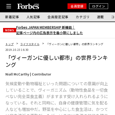
会員登録
ログイン
新着記事
人気記事
会員限定記事
カテゴリ
連載
コ
Forbes JAPAN MEMBERSHIP 新機能｜
NEWS
記事ページ内の広告表示を最小限にしました
トップ
ライフスタイル
「ヴィーガンに優しい都市」の世界ランキング
2019.10.23 16:30
「ヴィーガンに優しい都市」の世界ランキ
ング
Niall McCarthy | Contributor
気候変動や動物福祉といった問題についての意識が向上
していることで、ヴィーガニズム（動物性食品を一切食
べない完全菜食主義）がますます受け入れられるように
なっている。それと同時に、自身の健康管理に気を配る
人なども増加中だ。野菜を中心にした食生活は、かつて