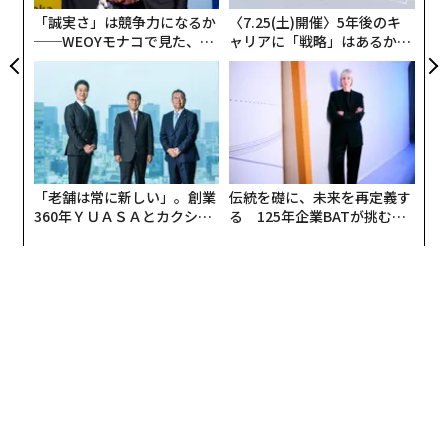
選出した、世界で最も人気のある都市ランキングの上位
「誠実さ」は競争力になるか
〈7.25(土)開催〉5年後のキ
50都市を分析し、ヴィーガンに優しいレストランの割合
──WEOYモナコで見た、く
ャリアに「戦略」はあるか。
が一番高い都市を割り出した。
ら寿司の経営哲学
トップエグゼクティブのキャ
リアに触れる1日│CAREER S
UMMIT 2026
「老舗は常に新しい」。創業
伝統を礎に、未来を再定義す
360年ＹＵＡＳＡとカクシン
る 125年企業BATが挑むス
CEO田尻望が語る、AIを超え
モークレスな未来
る人の価値