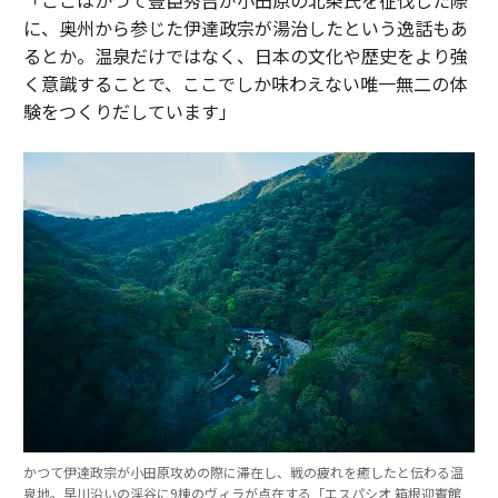
に、奥州から参じた伊達政宗が湯治したという逸話もあ
るとか。温泉だけではなく、日本の文化や歴史をより強
く意識することで、ここでしか味わえない唯一無二の体
験をつくりだしています」
かつて伊達政宗が小田原攻めの際に滞在し、戦の疲れを癒したと伝わる温
泉地。早川沿いの渓谷に9棟のヴィラが点在する「エスパシオ 箱根迎賓館