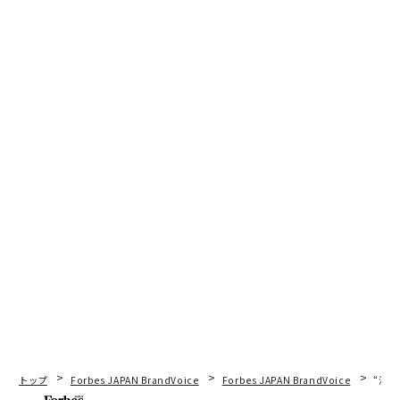
トップ
Forbes JAPAN BrandVoice
Forbes JAPAN BrandVoice
“泊