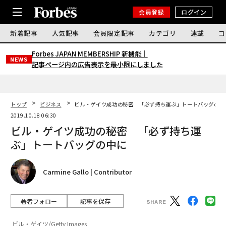
会員登録
ログイン
新着記事
人気記事
会員限定記事
カテゴリ
連載
コ
Forbes JAPAN MEMBERSHIP 新機能｜
NEWS
記事ページ内の広告表示を最小限にしました
トップ
ビジネス
ビル・ゲイツ成功の秘密 「必ず持ち運ぶ」トートバッグの中
2019.10.18 06:30
ビル・ゲイツ成功の秘密 「必ず持ち運
ぶ」トートバッグの中に
Carmine Gallo | Contributor
著者フォロー
記事を保存
ビル・ゲイツ/Getty Images