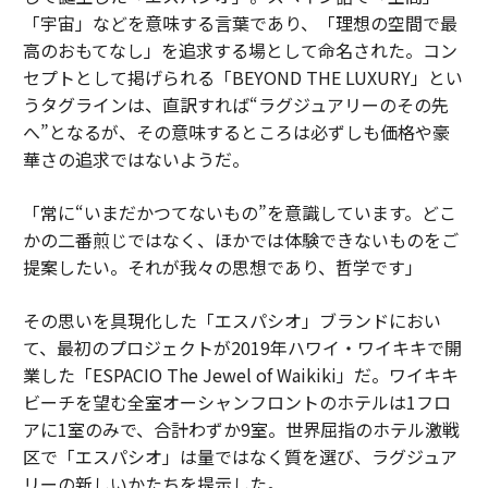
「宇宙」などを意味する言葉であり、「理想の空間で最
高のおもてなし」を追求する場として命名された。コン
セプトとして掲げられる「BEYOND THE LUXURY」とい
うタグラインは、直訳すれば“ラグジュアリーのその先
へ”となるが、その意味するところは必ずしも価格や豪
華さの追求ではないようだ。
「常に“いまだかつてないもの”を意識しています。どこ
かの二番煎じではなく、ほかでは体験できないものをご
提案したい。それが我々の思想であり、哲学です」
その思いを具現化した「エスパシオ」ブランドにおい
て、最初のプロジェクトが2019年ハワイ・ワイキキで開
業した「ESPACIO The Jewel of Waikiki」だ。ワイキキ
ビーチを望む全室オーシャンフロントのホテルは1フロ
アに1室のみで、合計わずか9室。世界屈指のホテル激戦
区で「エスパシオ」は量ではなく質を選び、ラグジュア
リーの新しいかたちを提示した。