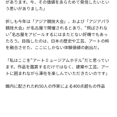
があります。今、その価値をあらためて発信したいとい
う思いがありました」
折しも今年は「アジア競技大会」、および「アジアパラ
競技大会」が名古屋で開催されるとあり、“飛ばされな
い”名古屋をアピールするにはまたとない好機でもあっ
たろう。目指したのは、日本の歴史や工芸、アートの粋
を融合させた、ここにしかない体験価値の創出だ。
「私はここを“アートミュージアムホテル”だと思ってい
ます。作品を鑑賞するだけではなく、建築や工芸、アー
トに囲まれながら滞在を楽しんでいただきたいのです」
館内に配された約50人の作家による400点超もの作品
は、建築やインテリアと一体となり、このホテルならで
はの世界観を形づくる重要な要素だ。名古屋城を望む特
別なロケ―ション、日本の工芸が息づく空間、歴史と現
代が交差する体験のすべてが重なりあうことで、ここは