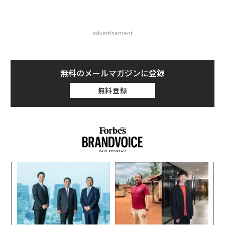
advertisement
無料のメールマガジンに登録
無料登録
“
シ
グ
〜
金
個
ェ