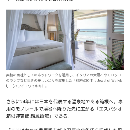
興和の商社としてのネットワークを活用し、イタリアの大理石やモロッコ
のランプなど世界の美しい品々を収集した「ESPACIO The Jewel of Waikik
i」（ハワイ・ワイキキ）。
さらに24年には日本を代表する温泉地である箱根へ。専
用のモノレールで渓谷へ降りた先に広がる「エスパシオ
箱根迎賓館 麟鳳亀龍」である。
「ここはかつて豊臣秀吉が小田原の北条氏を征伐した際