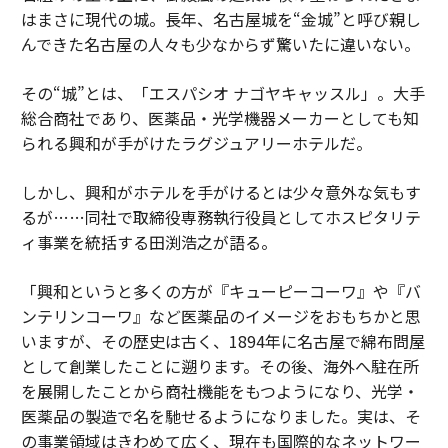
はまさに現代の城。長年、名古屋城を“金城”と呼び親し
んできた名古屋の人々も少なからず驚いたに違いない。
その“城”とは、「エスパシオ ナゴヤキャッスル」。大手
総合商社であり、医薬品・光学機器メーカーとしても知
られる興和が手がけたラグジュアリーホテルだ。
しかし、興和がホテルを手がけるとは少々意外な気もす
るが……同社で取締役専務執行役員としてホスピタリテ
ィ事業を統括する田渕浩之が語る。
「興和というと多くの方が『キューピーコーワ』や『バ
ンテリンコーワ』など医薬品のイメージをおもちかと思
いますが、その歴史は古く、1894年に名古屋で綿布問屋
として創業したことに遡ります。その後、海外へ駐在所
を展開したことから商社機能をもつようになり、光学・
医薬品の製造で名を馳せるようになりました。実は、そ
の事業領域はきわめて広く、現在も国際的なネットワー