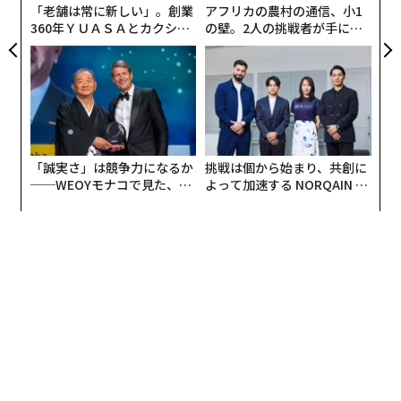
「老舗は常に新しい」。創業
アフリカの農村の通信、小1
360年ＹＵＡＳＡとカクシン
の壁。2人の挑戦者が手にし
CEO田尻望が語る、AIを超え
た「次なる武器」
る人の価値
「誠実さ」は競争力になるか
挑戦は個から始まり、共創に
──WEOYモナコで見た、く
よって加速する NORQAIN JA
ら寿司の経営哲学
PAN 特別座談会