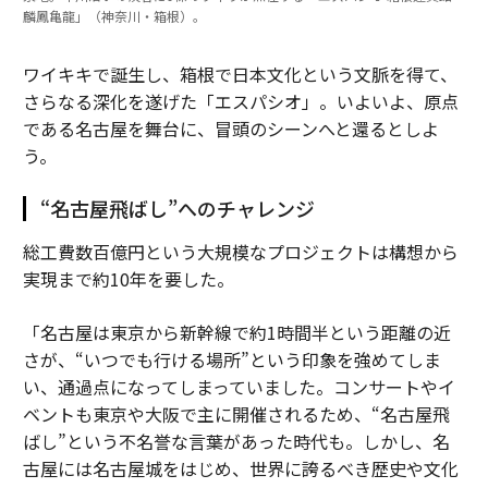
麟鳳亀龍」（神奈川・箱根）。
ワイキキで誕生し、箱根で日本文化という文脈を得て、
さらなる深化を遂げた「エスパシオ」。いよいよ、原点
である名古屋を舞台に、冒頭のシーンへと還るとしよ
う。
“名古屋飛ばし”へのチャレンジ
総工費数百億円という大規模なプロジェクトは構想から
実現まで約10年を要した。
「名古屋は東京から新幹線で約1時間半という距離の近
さが、“いつでも行ける場所”という印象を強めてしま
い、通過点になってしまっていました。コンサートやイ
ベントも東京や大阪で主に開催されるため、“名古屋飛
ばし”という不名誉な言葉があった時代も。しかし、名
古屋には名古屋城をはじめ、世界に誇るべき歴史や文化