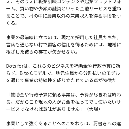
え、そのうえに職業訓練コンテンツや起業プラットフォ
ーム、買い物や少額の融資といった金融サービスを重ね
ることで、村の中に農業以外の兼業収入を得る手段をつ
くる。
事業の最前線に立つのは、現地で採用した社員たちだ。
言葉も通じない村で顧客の信用を得るためには、地域に
根ざした彼らの存在が欠かせない。
Dots forは、これらのビジネスを補助金や行政予算に頼
らず、B to Cモデルで、地元住民から分割払いのモデル
を通じて事業の持続性を成り立たせている点が特徴だ。
「補助金や行政予算に頼る事業は、予算が尽きれば終わ
る。だからこそ現地の人がお金を払ってでも使いたいサ
ービスでなければ意味がありません」（大場）
事業として強くあることへのこだわりは、肩書きへの違