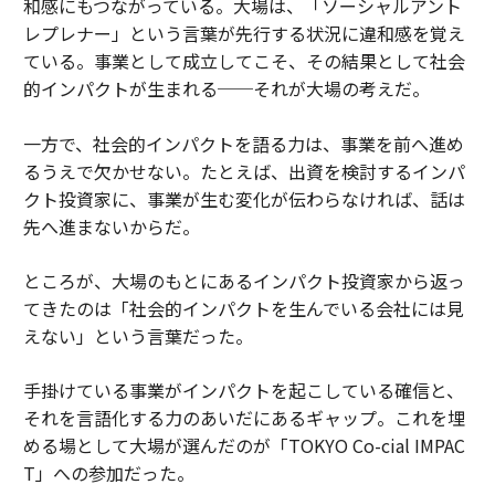
和感にもつながっている。大場は、「ソーシャルアント
レプレナー」という言葉が先行する状況に違和感を覚え
ている。事業として成立してこそ、その結果として社会
的インパクトが生まれる──それが大場の考えだ。
一方で、社会的インパクトを語る力は、事業を前へ進め
るうえで欠かせない。たとえば、出資を検討するインパ
クト投資家に、事業が生む変化が伝わらなければ、話は
先へ進まないからだ。
ところが、大場のもとにあるインパクト投資家から返っ
てきたのは「社会的インパクトを生んでいる会社には見
えない」という言葉だった。
手掛けている事業がインパクトを起こしている確信と、
それを言語化する力のあいだにあるギャップ。これを埋
める場として大場が選んだのが「TOKYO Co-cial IMPAC
T」への参加だった。