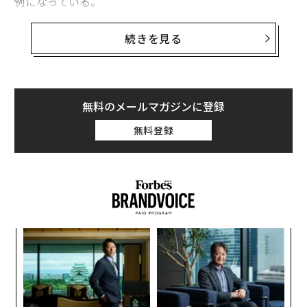
例になっている。
本を人に贈ることに喜びを感じるというゲイツはまた、
続きを見る
今年6月、2018年に米国内の大学を卒業した者のうち希
望者全員にハンス・ロスリング他の著書「Factfulness: T
en Reasons We’re Wrong About The World – And Why
Things Are Better Than You Think」（邦訳「FACTFUL
無料のメールマガジンに登録
NESS 10の思い込みを乗り越え、データを基に世界を正
無料登録
しく見る習慣」／2019年1月刊行予定）をプレゼントし
て話題を呼んだ。
12月3日、ゲイツは「Gates Note」上で「本のある人生
は悪くない」と読書の楽しみについて述べ、「贈り物に
最適」で「（テーマが）多岐にわたる」ノンフィクショ
小1
挑
ン5冊を紹介した。各書の内容とゲイツが興味を惹かれ
にし
よっ
たポイントを以下に列挙する。
PA
ナ併
「
k」
─
ック
ら