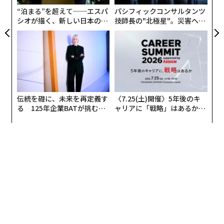
由
“泊まる”を超えて──エスパ
パシフィックコンサルタンツ
シオが描く、新しい日本のラ
技師長の"北極星"。災害への
グジュアリー（前編）
無力感を乗り越え見つけた、
防災一筋20年の答え
伝統を礎に、未来を再定義す
〈7.25(土)開催〉5年後のキ
る 125年企業BATが挑むス
ャリアに「戦略」はあるか。
モークレスな未来
トップエグゼクティブのキャ
リアに触れる1日│CAREER S
UMMIT 2026