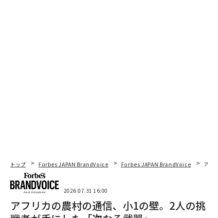
トップ
Forbes JAPAN BrandVoice
Forbes JAPAN BrandVoice
アフ
2026.07.31 16:00
アフリカの農村の通信、小1の壁。2人の挑