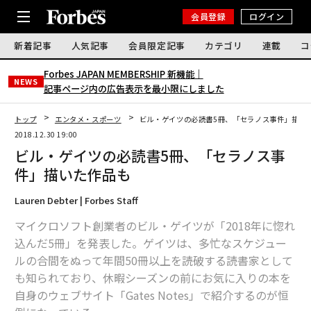
会員登録
ログイン
新着記事
人気記事
会員限定記事
カテゴリ
連載
コ
Forbes JAPAN MEMBERSHIP 新機能｜
NEWS
記事ページ内の広告表示を最小限にしました
トップ
エンタメ・スポーツ
ビル・ゲイツの必読書5冊、「セラノス事件」描い
2018.12.30 19:00
ビル・ゲイツの必読書5冊、「セラノス事
件」描いた作品も
Lauren Debter | Forbes Staff
マイクロソフト創業者のビル・ゲイツが「2018年に惚れ
込んだ5冊」を発表した。ゲイツは、多忙なスケジュー
ルの合間をぬって年間50冊以上を読破する読書家として
も知られており、休暇シーズンの前にお気に入りの本を
自身のウェブサイト「Gates Notes」で紹介するのが恒