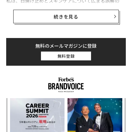
私は、日焼け止めとスキンケアについて広まる誤解の
数々を解くべく、オンライン医療サービス「ドクター・
オン・デマンド（Doctor On Demand）」のトニー・ユ
続きを見る
アン医師を取材した。
1. 「曇りの日は日焼け止めを塗らなくてよい」
無料のメールマガジンに登録
無料登録
パ
技
無
“
防
オ
ジ