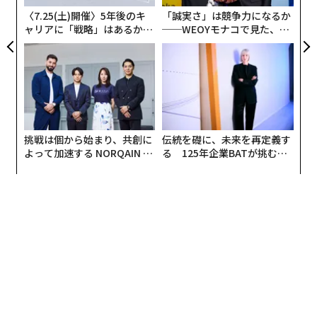
〈7.25(土)開催〉5年後のキ
「誠実さ」は競争力になるか
ャリアに「戦略」はあるか。
──WEOYモナコで見た、く
トップエグゼクティブのキャ
ら寿司の経営哲学
リアに触れる1日│CAREER S
UMMIT 2026
挑戦は個から始まり、共創に
伝統を礎に、未来を再定義す
よって加速する NORQAIN JA
る 125年企業BATが挑むス
PAN 特別座談会
モークレスな未来
編集＝遠藤宗生
2026年9月号発売中