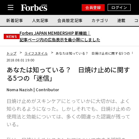
会員登録
ログイン
新着記事
人気記事
会員限定記事
カテゴリ
連載
コ
Forbes JAPAN MEMBERSHIP 新機能｜
NEWS
記事ページ内の広告表示を最小限にしました
トップ
ライフスタイル
あなたは知っている？ 日焼け止めに関する5つの「迷
2018.08.01 19:00
あなたは知っている？ 日焼け止めに関す
る5つの「迷信」
Noma Nazish | Contributor
日焼け止めがスキンケアにとっていかに大切かは、よく
知られるようになった。しかしそれでも、日焼け止めの
使用法と効能については、多くの間違った認識が残って
いる。