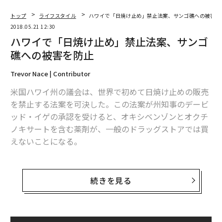
トップ
ライフスタイル
ハワイで「日焼け止め」禁止法案、サンゴ礁への被害を
2018.05.21 12:30
ハワイで「日焼け止め」禁止法案、サンゴ
礁への被害を防止
Trevor Nace | Contributor
米国ハワイ州の議会は、世界で初めて日焼け止めの販売
を禁止する法案を可決した。この法案が州知事のデービ
ッド・イゲの承認を受けると、オキシベンゾンとオクチ
ノキサートを含む薬剤が、一般のドラッグストアでは買
えないことになる。
この2つの薬剤は「コパトーン」や「Hawaiian Tropic」
「Banana Boat」などの有名ブランドの日焼け止めに含
続きを見る
まれているが、医師からの処方箋がない場合は使用が認
められなくなる。