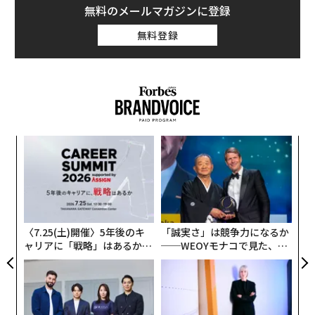
近年の研究結果により、日焼け止めに含まれている物質
無料のメールマガジンに登録
がサンゴにダメージを与えることが明らかになった。世
無料登録
界的にもサンゴは地球温暖化や海洋汚染の影響で、絶滅
が危惧されている。オーストラリアのグレートバリアリ
ーフも、過去2年で半分が死滅したとのデータもある。
パ
技
無
“
防
オ
ジ
〈7.25(土)開催〉5年後のキ
「誠実さ」は競争力になるか
ャリアに「戦略」はあるか。
──WEOYモナコで見た、く
トップエグゼクティブのキャ
ら寿司の経営哲学
リアに触れる1日│CAREER S
UMMIT 2026