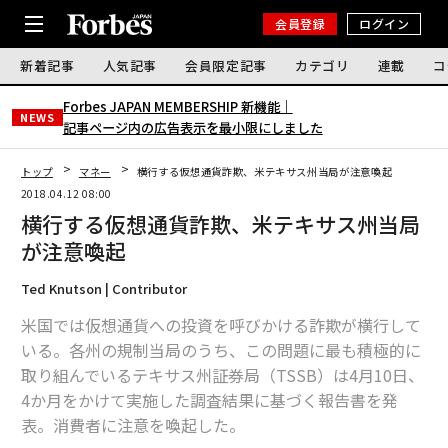
会員登録
ログイン
新着記事
人気記事
会員限定記事
カテゴリ
連載
コ
Forbes JAPAN MEMBERSHIP 新機能｜
NEWS
記事ページ内の広告表示を最小限にしました
トップ
マネー
横行する仮想通貨詐欺、米テキサス州当局が注意喚起
2018.04.12 08:00
横行する仮想通貨詐欺、米テキサス州当局
が注意喚起
Ted Knutson | Contributor
米国では仮想通貨への投資を呼びかける詐欺が横行して
いる。各州の規制当局のうち、この問題に最も積極的に
取り組んでいるテキサス州証券局（TSSB）は4月10日、
4か月をかけて実施した調査結果に基づく報告書を発
表。消費者に注意を喚起した。