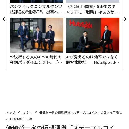
パシフィックコンサルタンツ
〈7.25(土)開催〉5年後のキ
技師長の"北極星"。災害への
ャリアに「戦略」はあるか。
無力感を乗り越え見つけた、
トップエグゼクティブのキャ
防災一筋20年の答え
リアに触れる1日│CAREER S
UMMIT 2026
〜決断する人のAI〜AI時代の
AIが変えるのは効率ではなく
金融パラダイムシフト、「超
顧客体験だ──HubSpot Ja
個別化」の核心 【MUFG×ウ
panが語る「Grow Better」
ェルスナビ×PwC】
な組織のつくり方
トップ
マネー
価値が一定の仮想通貨「ステーブルコイン」の巨大な可能性
2018.04.08 11:00
価値が一定の仮想通貨「ステーブルコイ