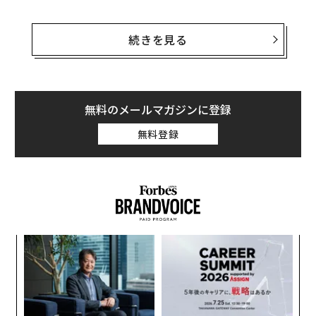
TSSBによれば、調査対象とした32組の仮想通貨の投資
プロモーターのうち、少なくとも5組は潜在的な投資家
続きを見る
に対し、高ければ1か月当たり40％の利益を保証する一
方で、投資リスクについての説明をしていなかった。
また、プロモーターの3分の2近くは投資家らに対し、事
無料のメールマガジンに登録
業拠点の住所を明らかにしていなかった。TSSBは、事
無料登録
業者の実際の所在地が分からなければ投資家は、不正行
為の被害に遭っても法的手段を取ることも、その他の救
済措置を求めることもできない場合があると警告してい
る。
目
の
ン
伝
る
モ