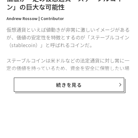
ン」の巨大な可能性
編集＝木内涼子
Andrew Rossow | Contributor
仮想通貨といえば値動きが非常に激しいイメージがある
2026年9月号発売中
が、価値の安定性を特徴とするのが「ステーブルコイン
（stablecoin）」と呼ばれるコインだ。
最新号の購入はこちらから
ステーブルコインは米ドルなどの法定通貨に対し常に一
定の価値を持っているため、資金を安全に保管したい場
メンバーシップに登録する
合や取引所などでの基軸通貨として利用できる。
続きを見る
その最新の事例としてあげられるのが、3月に取引所の
「Bittrex」に上場を果たした「TrueUSD（TUSD）」
だ。発行元の「TrustToken」はスタンフォード大学出
関連記事
身のエンジニアやビッグデータ企業の「Palantir」、さ
無料のメールマガジンに登録
価値が一定の仮想通貨「ステーブルコイン」の巨大な可能性
らにグーグルの元社員らが2017年に設立した企業。同社
無料登録
は会計監査機関とも連携し、価格が一定のコインを普及
上司の誤り、伝える時の「禁句」とは
させようとしている。