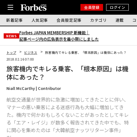
会員登録
ログイン
新着記事
人気記事
会員限定記事
カテゴリ
連載
コ
Forbes JAPAN MEMBERSHIP 新機能｜
NEWS
記事ページ内の広告表示を最小限にしました
トップ
ビジネス
旅客機内でキレる乗客、「根本原因」は機体にあった？
2018.02.16 07:00
旅客機内でキレる乗客、「根本原因」は機
体にあった？
Niall McCarthy | Contributor
航空交通量が世界的に急激に増加してきたことに伴い、
マナーの悪い乗客による迷惑行為も大幅に増加してき
た。機内で何かおもしろくないことがあったとしてキレ
る「エア・レイジ」が数多く報告されてきた中でも、特
に関心を集めたのは「大韓航空ナッツリターン事件」