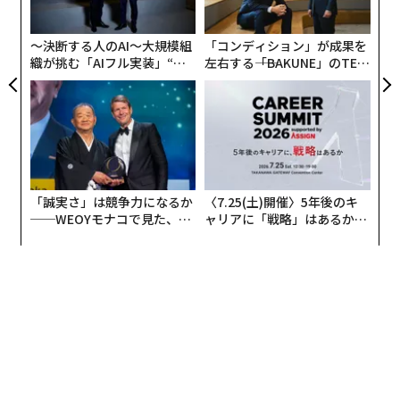
グ
〜決断する人のAI〜大規模組
「コンディション」が成果を
織が挑む「AIフル実装」“使
左右する――「BAKUNE」のTEN
う”企業から“動く”企業へ【N
TIALが支える「挑戦者の明
TTドコモビジネス×PwC】
日」
「誠実さ」は競争力になるか
〈7.25(土)開催〉5年後のキ
──WEOYモナコで見た、く
ャリアに「戦略」はあるか。
ら寿司の経営哲学
トップエグゼクティブのキャ
リアに触れる1日│CAREER S
UMMIT 2026
編集 = 木内涼子