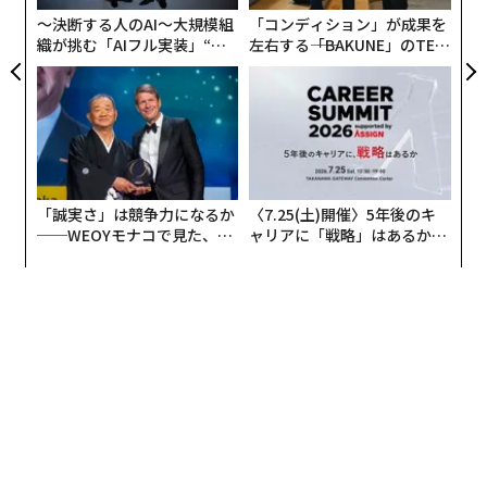
〜決断する人のAI〜大規模組
「コンディション」が成果を
織が挑む「AIフル実装」“使
左右する――「BAKUNE」のTEN
う”企業から“動く”企業へ【N
TIALが支える「挑戦者の明
TTドコモビジネス×PwC】
日」
「誠実さ」は競争力になるか
〈7.25(土)開催〉5年後のキ
──WEOYモナコで見た、く
ャリアに「戦略」はあるか。
ら寿司の経営哲学
トップエグゼクティブのキャ
リアに触れる1日│CAREER S
UMMIT 2026