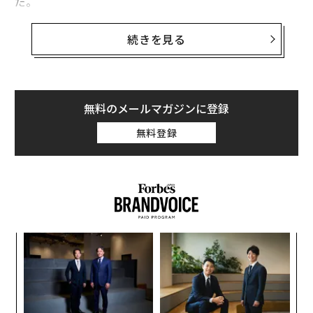
だ。
2014年12月に起きたこの事件では、ファーストクラスの
続きを見る
乗客として乗っていた同航空の趙顕娥（チョ・ヒョナ）
副社長（当時）が、客室乗務員のナッツの提供の仕方が
気に入らないとして激怒。ニューヨークのジョン・F・
ケネディ国際空港で離陸のため滑走路に向かっていた航
無料のメールマガジンに登録
空機を、ゲートに戻すよう命令したものだ。
無料登録
この一件が明るみに出たことを受け、趙は副社長を辞
任。業務妨害などで有罪となり、1年の実刑判決を受け
た。ただし、2審で無罪となったため、趙が服役したの
は3か月間だった。
パ
技
無
“
防
シ
グ