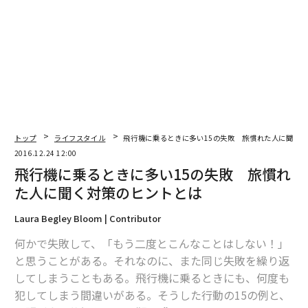
編集＝木内涼子
2026年9月号発売中
最新号の購入はこちらから
トップ
ライフスタイル
飛行機に乗るときに多い15の失敗 旅慣れた人に聞く
2016.12.24 12:00
飛行機に乗るときに多い15の失敗 旅慣れ
メンバーシップに登録する
た人に聞く対策のヒントとは
Laura Begley Bloom | Contributor
何かで失敗して、「もう二度とこんなことはしない！」
と思うことがある。それなのに、また同じ失敗を繰り返
関連記事
してしまうこともある。飛行機に乗るときにも、何度も
飛行機に乗るときに多い15の失敗 旅慣れた人に聞く対策のヒントとは
犯してしまう間違いがある。そうした行動の15の例と、