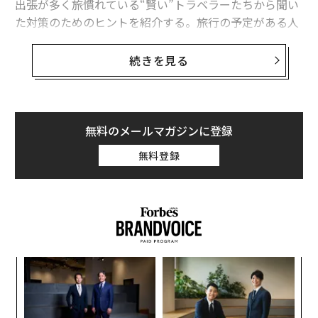
出張が多く旅慣れている“賢い”トラベラーたちから聞い
「世界の人気エアライン」、日本トップはJAL 7位
た対策のためのヒントを紹介する。旅行の予定がある人
は、注意してみてほしい。
クレームは会社にとって「ビタミン剤」のようなもの
続きを見る
1. 航空券の予約はしたが、座席を指定していなかった
高評価のレストランが多い国際空港ランキング、1位は成田
なにがなんでも避けるべき有害な人10タイプ
特に長時間のフライトの場合、行列ができるトイレのす
ぐそばの通路側ではゆっくりできない。
無料のメールマガジンに登録
タグ：
ジョン・F・ケネディ
大韓航空
無料登録
advertisement
パ
技
無
“
防
シ