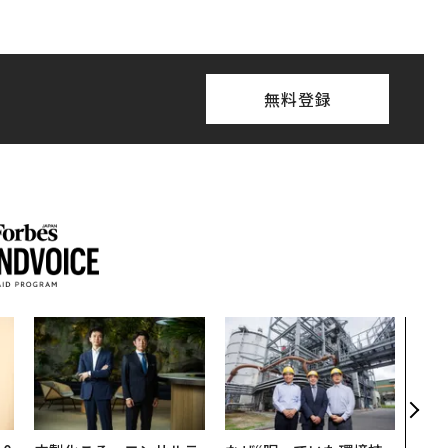
無料登録
革新
─レ
Sに
R」