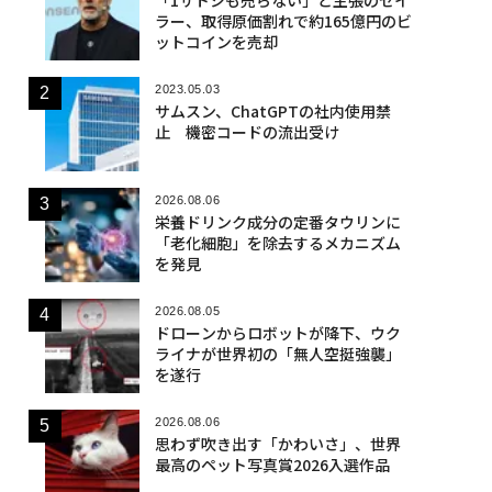
ラー、取得原価割れで約165億円のビ
ットコインを売却
2023.05.03
サムスン、ChatGPTの社内使用禁
止 機密コードの流出受け
2026.08.06
栄養ドリンク成分の定番タウリンに
「老化細胞」を除去するメカニズム
を発見
2026.08.05
ドローンからロボットが降下、ウク
ライナが世界初の「無人空挺強襲」
を遂行
2026.08.06
思わず吹き出す「かわいさ」、世界
最高のペット写真賞2026入選作品