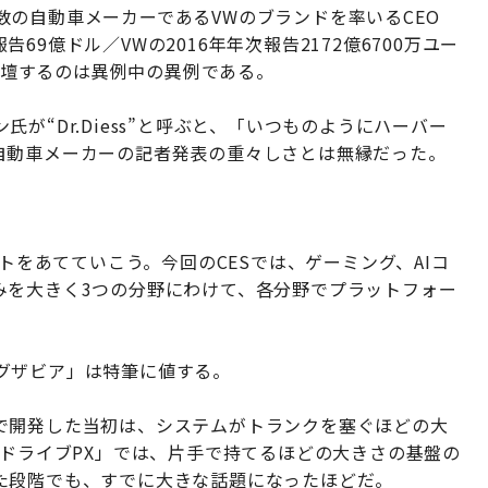
の自動車メーカーであるVWのブランドを率いるCEO
報告69億ドル／VWの2016年年次報告2172億6700万ユー
て登壇するのは異例中の異例である。
が“Dr.Diess”と呼ぶと、「いつものようにハーバー
自動車メーカーの記者発表の重々しさとは無縁だった。
ットをあてていこう。今回のCESでは、ゲーミング、AIコ
みを大きく3つの分野にわけて、各分野でプラットフォー
グザビア」は特筆に値する。
で開発した当初は、システムがトランクを塞ぐほどの大
「ドライブPX」では、片手で持てるほどの大きさの基盤の
た段階でも、すでに大きな話題になったほどだ。