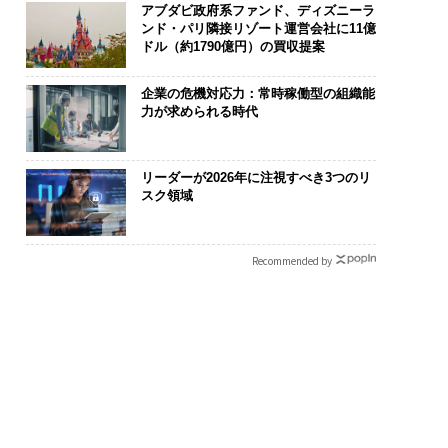
アブダビ政府系ファンド、ディズニーラ
ンド・パリ隣接リゾート運営会社に11億
ドル（約1790億円）の買収提案
企業の危機対応力：常時稼働型の組織能
力が求められる時代
リーダーが2026年に注視すべき3つのリ
スク領域
Recommended by