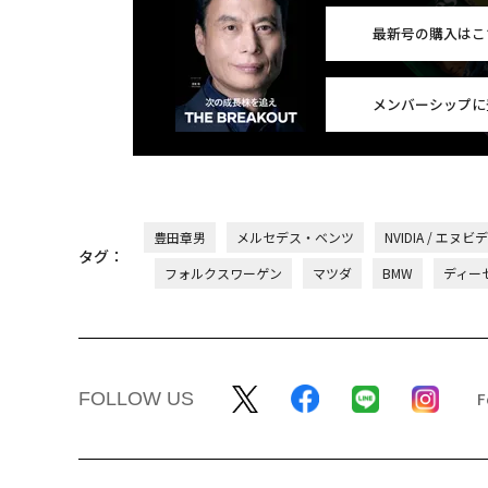
最新号の購入はこ
メンバーシップに
豊田章男
メルセデス・ベンツ
NVIDIA / エヌビ
タグ：
フォルクスワーゲン
マツダ
BMW
ディー
FOLLOW US