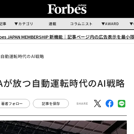
記事
カテゴリ
連載
コラムニスト
AWARD
rbes JAPAN MEMBERSHIP 新機能｜
記事ページ内の広告表示を最小
放つ自動運転時代のAI戦略
DIAが放つ自動運転時代のAI戦略
著者フォロー
記事を保存