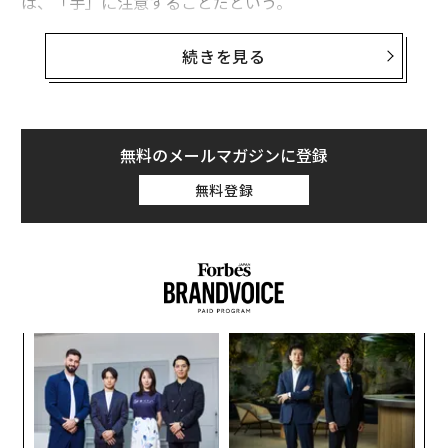
は、「手」に注意することだという。
まずは、自分がいつも、何に触れているかに注意を向け
続きを見る
てみよう。米アリゾナ大学のチャールズ・ガーバ教授と
研究チームが行ったウイルス感染に関する調査による
と、一般的なウイルスの中には、複数の人が同じ物の表
面に触れることによって、感染が急速に拡大するものも
無料のメールマガジンに登録
ある。
無料登録
研究チームはオフィスビル、ホテルの客室、医療施設で
調査を実施。ドアノブとテーブルの上にウイルスのサン
プルを付着させ、「感染の拡大」の仕方を調べた。使用
したウイルスは人には無害だが、ヒトノロウイルス（下
痢や嘔吐を伴うウイルス性胃腸炎の原因）と同様の伝染
な
性を持つものだ。
術
た
ア
ア
の
た