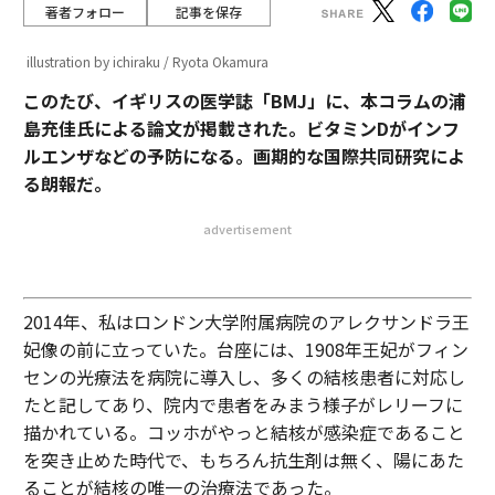
著者フォロー
記事を保存
illustration by ichiraku / Ryota Okamura
このたび、イギリスの医学誌「BMJ」に、本コラムの浦
島充佳氏による論文が掲載された。ビタミンDがインフ
ルエンザなどの予防になる。画期的な国際共同研究によ
る朗報だ。
advertisement
2014年、私はロンドン大学附属病院のアレクサンドラ王
妃像の前に立っていた。台座には、1908年王妃がフィン
センの光療法を病院に導入し、多くの結核患者に対応し
たと記してあり、院内で患者をみまう様子がレリーフに
描かれている。コッホがやっと結核が感染症であること
を突き止めた時代で、もちろん抗生剤は無く、陽にあた
ることが結核の唯一の治療法であった。