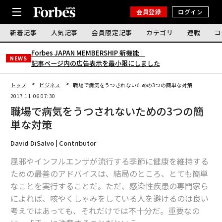
会員登録
ログイン
新着記事
人気記事
会員限定記事
カテゴリ
連載
コ
Forbes JAPAN MEMBERSHIP 新機能｜
NEWS
記事ページ内の広告表示を最小限にしました
トップ
ビジネス
職場で病気をうつされないための3つの簡単な対策
2017.11.06 07:30
職場で病気をうつされないための3つの簡
単な対策
David DiSalvo | Contributor
風邪やインフルエンザが流行する季節に健康を維持する
ための最善のアドバイスは、結局のところ、とても簡単
なことを実行することだ。ただ、感染性疾患の専門家ら
によれば、咳やくしゃみをしている人を避けるのは良い
考えではあっても、それだけでは不十分だ。重要なの