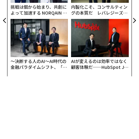
挑戦は個から始まり、共創に
内製化こそ、コンサルティン
よって加速する NORQAIN JA
グの本質だ レバレジーズが
PAN 特別座談会
実践する、次世代ファームの
全貌
〜決断する人のAI〜AI時代の
AIが変えるのは効率ではなく
金融パラダイムシフト、「超
顧客体験だ──HubSpot Ja
個別化」の核心 【MUFG×ウ
panが語る「Grow Better」
ェルスナビ×PwC】
な組織のつくり方