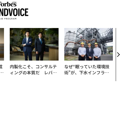
“泊
スパ
日本
（前
成
内製化こそ、コンサルテ
なぜ“眠っていた環境技
ィングの本質だ レバレ
術”が、下水インフラを
る
ジーズが実践する、次世
変えたのか──産総研×
代ファームの全貌
月島JFEアクアソリュー
ションの10年