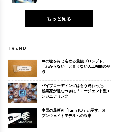
もっと見る
TREND
AIの嘘を封じ込める最強プロンプト、
「わからない」と言えない人工知能の弱
点
バイブコーディングはもう終わった、
起業家が進むべきは「エージェント型エ
ンジニアリング」
中国の最新AI「Kimi K3」が示す、オー
プンウェイトモデルへの収束