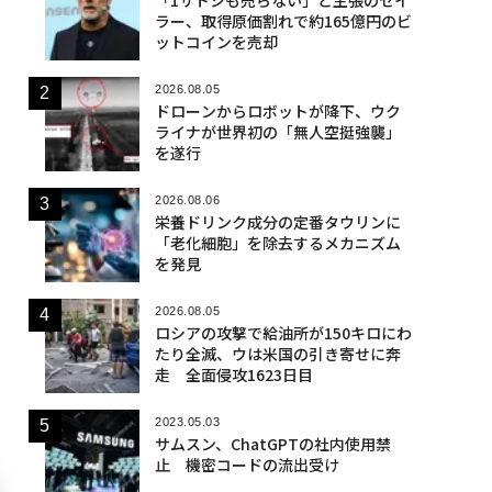
ラー、取得原価割れで約165億円のビ
ットコインを売却
2026.08.05
ドローンからロボットが降下、ウク
ライナが世界初の「無人空挺強襲」
を遂行
2026.08.06
栄養ドリンク成分の定番タウリンに
「老化細胞」を除去するメカニズム
を発見
2026.08.05
ロシアの攻撃で給油所が150キロにわ
たり全滅、ウは米国の引き寄せに奔
走 全面侵攻1623日目
2023.05.03
サムスン、ChatGPTの社内使用禁
止 機密コードの流出受け