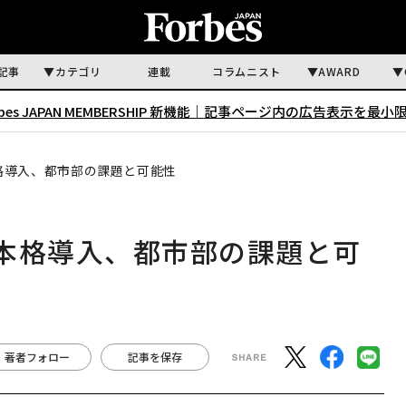
記事
カテゴリ
連載
コラムニスト
AWARD
rbes JAPAN MEMBERSHIP 新機能｜
記事ページ内の広告表示を最小
格導入、都市部の課題と可能性
本格導入、都市部の課題と可
著者フォロー
記事を保存