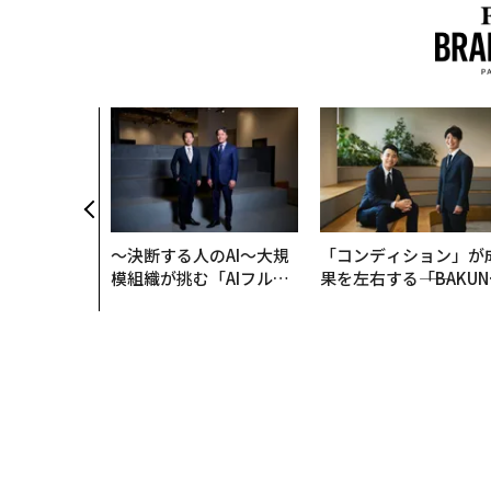
〜決断する人のAI〜大規
「コンディション」が
模組織が挑む「AIフル実
果を左右する――「BAKUN
装」“使う”企業から“動
E」のTENTIALが支え
く”企業へ【NTTドコモ
「挑戦者の明日」
ビジネス×PwC】