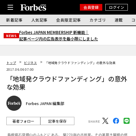
会員登録
ログイン
新着記事
人気記事
会員限定記事
カテゴリ
連載
コ
Forbes JAPAN MEMBERSHIP 新機能｜
NEWS
記事ページ内の広告表示を最小限にしました
トップ
ビジネス
「地域発クラウドファンディング」の意外な効果
2017.06.06 07:00
「地域発クラウドファンディング」の意外
な効果
Forbes JAPAN 編集部
著者フォロー
記事を保存
島根県石見銀山のふもとにある、 築270年の古民家。その茅葺き屋根の修