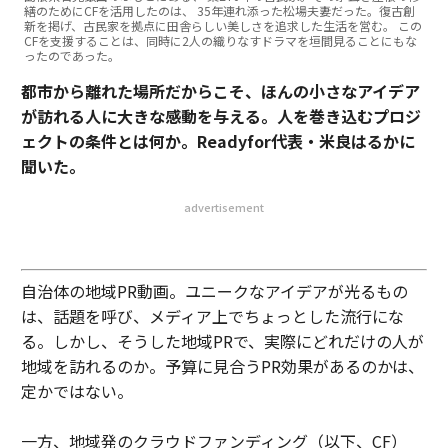
繕のためにCFを活用したのは、 35年連れ添った松場夫妻だった。復古創
新を掲げ、古民家を拠点に田舎らしい美しさを追求した生活を営む。 この
CFを支援することは、同時に2人の織りなすドラマを垣間見ることにもな
ったのであった。
都市から離れた場所だからこそ、ほんの小さなアイデア
が訪れる人に大きな感動を与える。人を巻き込むプロジ
ェクトの条件とは何か。Readyfor代表・米良はるかに
聞いた。
advertisement
自治体の地域PR動画。ユニークなアイデアが光るもの
は、話題を呼び、メディア上でちょっとした流行にな
る。しかし、そうした地域PRで、実際にどれだけの人が
地域を訪れるのか。予算に見合うPR効果があるのかは、
定かではない。
一方、地域発のクラウドファンディング（以下、CF）