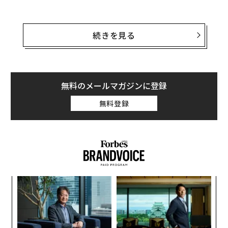
RIはボストンに本社を置く1997年創業のコンサルティン
グ会社。同社は一般人の間での評判（レピュテーショ
続きを見る
ン）を基に、都市や国、企業や公共機関などのランキン
グ作成を行っている。今回のランキングは、G8諸国で2
万2,000人以上を対象にした調査の回答に基づいたも
の。回答者たちは55の都市を、経済・政治・環境の3カ
無料のメールマガジンに登録
テゴリー13項目でランク付けした。
無料登録
上位10都市のうち、カナダの都市はトロントが4位、モ
ントリオールが7位、そしてバンクーバーが9位にランク
インした。特にトロントは、2015年の26位から大幅にラ
ンクアップ。回答者たちは、住みたい、働きたい、訪れ
たい、投資したい場所としてもトロントを高く評価し
ォッ
ア
た。
ジ
の
た
挑
よっ