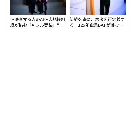
〜決断する人のAI〜大規模組
伝統を礎に、未来を再定義す
織が挑む「AIフル実装」“使
る 125年企業BATが挑むス
う”企業から“動く”企業へ【N
モークレスな未来
TTドコモビジネス×PwC】