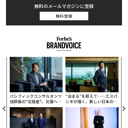
無料のメールマガジンに登録
無料登録
ォッ
ア
ジ
の
た
挑
よっ
PA
パシフィックコンサルタンツ
“泊まる”を超えて──エスパ
技師長の"北極星"。災害への
シオが描く、新しい日本のラ
無力感を乗り越え見つけた、
グジュアリー（前編）
防災一筋20年の答え