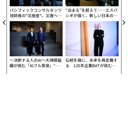
PA
パシフィックコンサルタンツ
“泊まる”を超えて──エスパ
技師長の"北極星"。災害への
シオが描く、新しい日本のラ
無力感を乗り越え見つけた、
グジュアリー（前編）
防災一筋20年の答え
〜決断する人のAI〜大規模組
伝統を礎に、未来を再定義す
織が挑む「AIフル実装」“使
る 125年企業BATが挑むス
う”企業から“動く”企業へ【N
モークレスな未来
TTドコモビジネス×PwC】