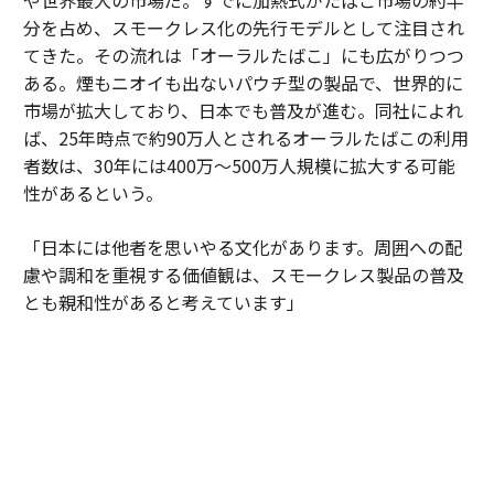
や世界最大の市場だ。すでに加熱式がたばこ市場の約半
分を占め、スモークレス化の先行モデルとして注目され
てきた。その流れは「オーラルたばこ」にも広がりつつ
ある。煙もニオイも出ないパウチ型の製品で、世界的に
市場が拡大しており、日本でも普及が進む。同社によれ
ば、25年時点で約90万人とされるオーラルたばこの利用
者数は、30年には400万～500万人規模に拡大する可能
性があるという。
「日本には他者を思いやる文化があります。周囲への配
慮や調和を重視する価値観は、スモークレス製品の普及
とも親和性があると考えています」
日本市場は単なる販売市場ではない。成熟度の高い消費
者の期待水準が企業に絶え間ない進化を促している。細
部へのこだわりや品質への妥協のない姿勢が、新しい製
品やサービスを磨き上げる場となっている。そこで培わ
れた知見は、世界各国に展開されるイノベーションの源