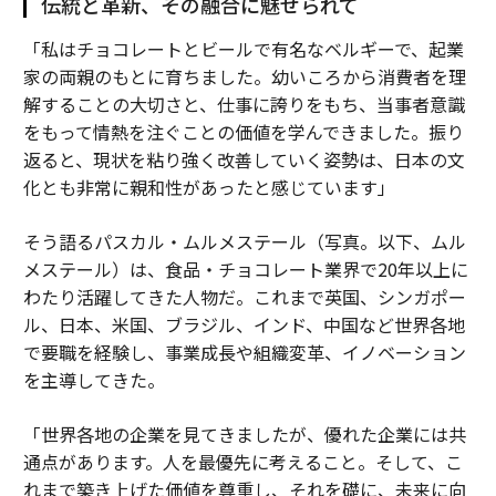
伝統と革新、その融合に魅せられて
「私はチョコレートとビールで有名なベルギーで、起業
家の両親のもとに育ちました。幼いころから消費者を理
解することの大切さと、仕事に誇りをもち、当事者意識
をもって情熱を注ぐことの価値を学んできました。振り
返ると、現状を粘り強く改善していく姿勢は、日本の文
化とも非常に親和性があったと感じています」
そう語るパスカル・ムルメステール（写真。以下、ムル
メステール）は、食品・チョコレート業界で20年以上に
わたり活躍してきた人物だ。これまで英国、シンガポー
ル、日本、米国、ブラジル、インド、中国など世界各地
で要職を経験し、事業成長や組織変革、イノベーション
を主導してきた。
「世界各地の企業を見てきましたが、優れた企業には共
通点があります。人を最優先に考えること。そして、こ
れまで築き上げた価値を尊重し、それを礎に、未来に向