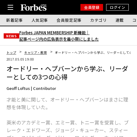
会員登録
ログイン
新着記事
人気記事
会員限定記事
カテゴリ
連載
コ
Forbes JAPAN MEMBERSHIP 新機能｜
NEWS
記事ページ内の広告表示を最小限にしました
トップ
キャリア・教育
オードリー・ヘプバーンから学ぶ、リーダーとしての3
2017.05.05 19:00
オードリー・ヘプバーンから学ぶ、リーダ
ーとしての3つの心得
Geoff Loftus | Contributor
才能と美に関して、オードリー・ヘプバーンはまさに理
想を体現していた。
英米のアカデミー賞、エミー賞、トニー賞を受賞し、ブ
レーク・エドワーズ、ジョージ・キューカー、スティー