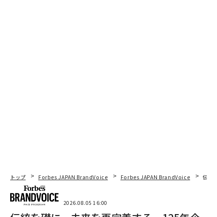
トップ
Forbes JAPAN BrandVoice
Forbes JAPAN BrandVoice
伝統
2026.08.05 16:00