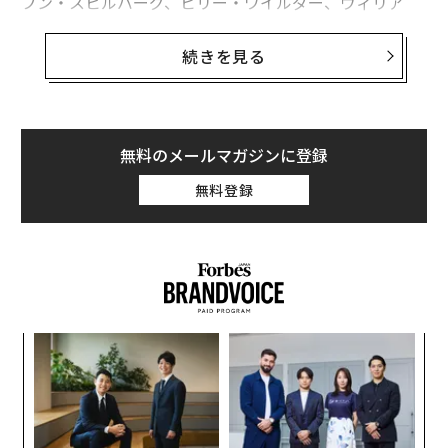
ブン・スピルバーグ、ビリー・ワイルダー、ウィリア
ム・ワイラーら偉大な監督の作品に出演。
続きを見る
共演者も、フレッド・アステア、ハンフリー・ボガー
ト、ゲーリー・クーパー、ショーン・コネリー、ケーリ
ー・グラント、ウィリアム・ホールデン、バート・ラン
カスター、シャーリー・マクレーン、グレゴリー・ペッ
無料のメールマガジンに登録
クと名優ぞろい。そして出演作品は伝説的だ。『ローマ
無料登録
の休日』『麗しのサブリナ』『パリの恋人』『ティファ
ニーで朝食を』『尼僧物語』『マイ・フェア・レディ』
『シャレード』『暗くなるまで待って』──
るか
革
、く
ク
た「
“
シ
グ