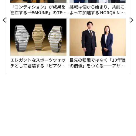
「コンディション」が成果を
挑戦は個から始まり、共創に
左右する――「BAKUNE」のTEN
よって加速する NORQAIN JA
TIALが支える「挑戦者の明
PAN 特別座談会
日」
エレガントなスポーツウォッ
目先の転職ではなく「10年後
チとして君臨する「ピアジ
の価値」をつくる──アサイ
ェ」ポロの魅力
ンの長期伴走型支援とは