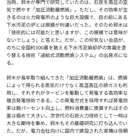
当時、鈴木が専門で研究していたのは、石炭を高圧の空
気で燃やす「加圧流動層燃焼」。ただし、その効率が生
きるのは火力発電所のような巨大設備で、目の前にある
下水汚泥の炉とは規模が桁違いだった。そのため鈴木は
「技術的には可能だと思いますが、この規模では意味が
ないでしょう」と答えた。だが、この何気ない会話が、
のちに全国約300基を数える下水汚泥焼却炉の常識を塗
り替える技術「過給式流動燃焼システム」の出発点にな
る。
鈴木が長年取り組んできた「加圧流動層燃焼」は、燃焼
によって得られる蒸気だけでなく高温高圧の排ガスも利
用し、それぞれがタービンを駆動して発電する高効率な
複合発電技術である。この発電方式を採用すれば発電効
率は数パーセント向上し、燃料消費量に換算すればその
差は極めて大きい。次世代の石炭火力技術として一時は
大きな期待を集め、鈴木もその基礎研究に打ち込んでい
た。だが、電力会社向けに国内で建設された実機は信頼