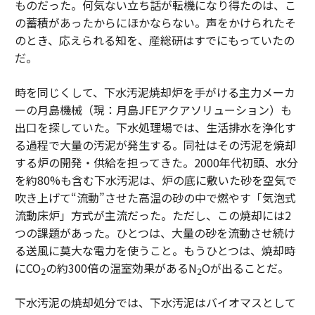
ものだった。何気ない立ち話が転機になり得たのは、こ
の蓄積があったからにほかならない。声をかけられたそ
のとき、応えられる知を、産総研はすでにもっていたの
だ。
時を同じくして、下水汚泥焼却炉を手がける主力メーカ
ーの月島機械（現：月島JFEアクアソリューション）も
出口を探していた。下水処理場では、生活排水を浄化す
る過程で大量の汚泥が発生する。同社はその汚泥を焼却
する炉の開発・供給を担ってきた。2000年代初頭、水分
を約80%も含む下水汚泥は、炉の底に敷いた砂を空気で
吹き上げて“流動”させた高温の砂の中で燃やす「気泡式
流動床炉」方式が主流だった。ただし、この焼却には2
つの課題があった。ひとつは、大量の砂を流動させ続け
る送風に莫大な電力を使うこと。もうひとつは、焼却時
にCO
の約300倍の温室効果があるN
Oが出ることだ。
2
2
下水汚泥の焼却処分では、下水汚泥はバイオマスとして