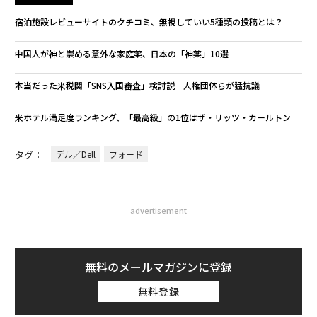
宿泊施設レビューサイトのクチコミ、無視していい5種類の投稿とは？
中国人が神と崇める意外な家庭薬、日本の「神薬」10選
本当だった米税関「SNS入国審査」検討説 人権団体らが猛抗議
米ホテル満足度ランキング、「最高級」の1位はザ・リッツ・カールトン
タグ：
デル／Dell
フォード
advertisement
無料のメールマガジンに登録
無料登録