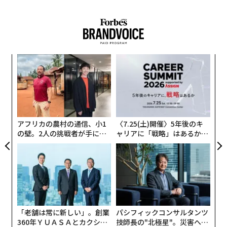
A
顧客
pa
“
な
シ
グ
アフリカの農村の通信、小1
〈7.25(土)開催〉5年後のキ
の壁。2人の挑戦者が手にし
ャリアに「戦略」はあるか。
た「次なる武器」
トップエグゼクティブのキャ
リアに触れる1日│CAREER S
UMMIT 2026
「老舗は常に新しい」。創業
パシフィックコンサルタンツ
360年ＹＵＡＳＡとカクシン
技師長の"北極星"。災害への