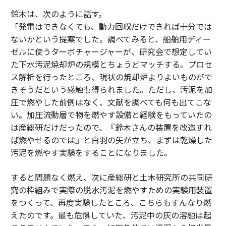
鈴木は、次のように話す。
「発電はできなくても、動力回収だけできれば十分では
ないかという提案でした。調べてみると、船舶用ディー
ゼルに使うターボチャージャーが、研究会で想定してい
た下水汚泥焼却炉の規模とちょうどマッチする。プロセ
ス解析を行ったところ、現状の焼却炉よりよいものがで
きそうだという感触も得られました。ただし、汚泥を加
圧で燃やした前例はなく、文献を調べても何も出てこな
い。加圧流動層で物を燃やす設備と経験をもっていたの
は産総研だけだったので、『鈴木さんの装置を改造すれ
ば燃やせるのでは』と白羽の矢が立ち、まずは乾燥した
汚泥を燃やす実験をすることになりました。
すると問題なく燃え、次に産総研と土木研究所の共同研
究の枠組みで実際の脱水汚泥を燃やすための実験用装置
をつくって、再度実験したところ、こちらもすんなり燃
えたのです。最も危惧していた、汚泥中の灰の溶融は起