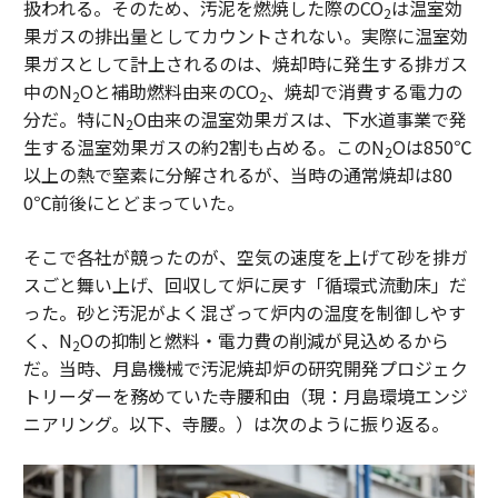
扱われる。そのため、汚泥を燃焼した際のCO
は温室効
2
果ガスの排出量としてカウントされない。実際に温室効
果ガスとして計上されるのは、焼却時に発生する排ガス
中のN
Oと補助燃料由来のCO
、焼却で消費する電力の
2
2
分だ。特にN
O由来の温室効果ガスは、下水道事業で発
2
生する温室効果ガスの約2割も占める。このN
Oは850℃
2
以上の熱で窒素に分解されるが、当時の通常焼却は80
0℃前後にとどまっていた。
そこで各社が競ったのが、空気の速度を上げて砂を排ガ
スごと舞い上げ、回収して炉に戻す「循環式流動床」だ
った。砂と汚泥がよく混ざって炉内の温度を制御しやす
く、N
Oの抑制と燃料・電力費の削減が見込めるから
2
だ。当時、月島機械で汚泥焼却炉の研究開発プロジェク
トリーダーを務めていた寺腰和由（現：月島環境エンジ
ニアリング。以下、寺腰。）は次のように振り返る。