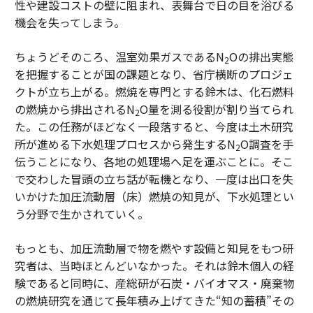
性や建設コストの壁に阻まれ、表舞台で日の目を浴びる
機会を失ってしまう。
ちょうどそのころ、温室効果ガスであるN
Oの排出実態
2
を把握することが国の課題となり、省庁横断のプロジェ
クトが立ち上がる。燃焼を専門とする鈴木は、化石燃料
の燃焼から排出されるN
O量を測る役割が割り当てられ
2
た。この任務がほどなく一段落すると、今度は土木研究
所が進める下水処理プロセスから発生するN
O調査を手
2
伝うことになり、各地の処理場へ足を運ぶことに。そこ
で交わした冒頭の立ち話が転機となり、一度は出口を失
いかけた加圧流動層（床）燃焼の知見が、下水処理とい
う分野で生かされていく。
もっとも、加圧流動層で物を燃やす設備と知見をもつ研
究者は、当時ほとんどいなかった。それは鈴木個人の経
験であると同時に、産総研が石炭・バイオマス・廃棄物
の燃焼研究を通じて長年積み上げてきた“知の蓄積”その