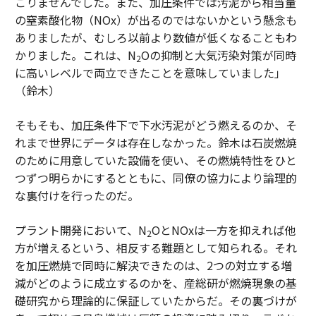
こりませんでした。また、加圧条件では汚泥から相当量
の窒素酸化物（NOx）が出るのではないかという懸念も
ありましたが、むしろ以前より数値が低くなることもわ
かりました。これは、N
Oの抑制と大気汚染対策が同時
2
に高いレベルで両立できたことを意味していました」
（鈴木）
そもそも、加圧条件下で下水汚泥がどう燃えるのか、そ
れまで世界にデータは存在しなかった。鈴木は石炭燃焼
のために用意していた設備を使い、その燃焼特性をひと
つずつ明らかにするとともに、同僚の協力により論理的
な裏付けを行ったのだ。
プラント開発において、N
OとNOxは一方を抑えれば他
2
方が増えるという、相反する難題として知られる。それ
を加圧燃焼で同時に解決できたのは、2つの対立する増
減がどのように成立するのかを、産総研が燃焼現象の基
礎研究から理論的に保証していたからだ。その裏づけが