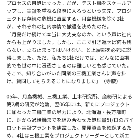
プロセスの目処は立った。だが、テスト機をスケールア
ップし、実証を重ねる段階に入ろうという矢先、プロジ
ェクトは存続の危機に直面する。月島機械を除く2社
が、それぞれの社内事情で撤退を決めたのだ。
「月島だけ続けて本当に大丈夫なのか、という声は社内
からも上がりました。しかし、ここで引き返せば何も残
らない。立ち止まってはいけない、と上層部を必死に説
得しました。ただ、私たち1社だけでは、どんなに画期
的でも世の中に浸透させるのは難しいとも感じていた。
そこで、知り合いがいた同業の三機工業さんに声を掛
け、賛同してもらえることになりました」（寺腰）
05年、月島機械、三機工業、土木研究所、産総研による
第2期の研究が始動。翌06年には、新たにプロジェクト
に加わった三機工業の尽力により、北海道・長万部町
に、炉から過給機までを組み合わせた処理量5t/日のパイ
ロット実証プラントを建設した。開発資金を確保するた
め、4社は三機工業をプロジェクトリーダーとして新エ