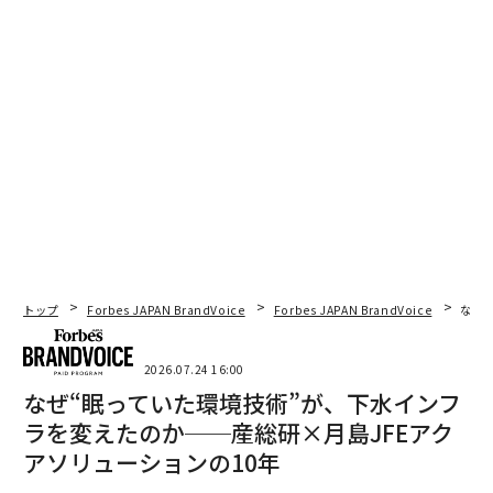
トップ
Forbes JAPAN BrandVoice
Forbes JAPAN BrandVoice
なぜ
2026.07.24 16:00
なぜ“眠っていた環境技術”が、下水インフ
ラを変えたのか──産総研×月島JFEアク
アソリューションの10年