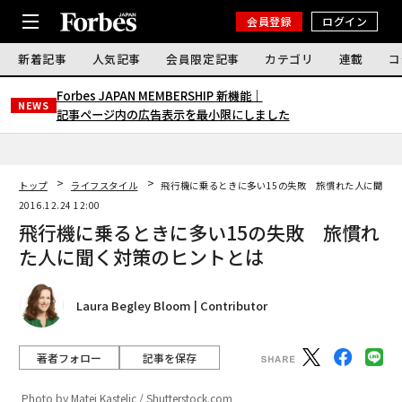
会員登録
ログイン
新着記事
人気記事
会員限定記事
カテゴリ
連載
コ
Forbes JAPAN MEMBERSHIP 新機能｜
NEWS
記事ページ内の広告表示を最小限にしました
トップ
ライフスタイル
飛行機に乗るときに多い15の失敗 旅慣れた人に聞く
2016.12.24 12:00
飛行機に乗るときに多い15の失敗 旅慣れ
た人に聞く対策のヒントとは
Laura Begley Bloom | Contributor
著者フォロー
記事を保存
Photo by Matej Kastelic / Shutterstock.com