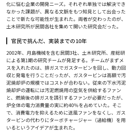
化に悩む企業の開発ニーズ。それぞれ単独では解決でき
なかった課題が、異なる文脈をもつ知見として出会った
ことで新たな可能性が生まれた。両者が交わったのが、
土木研究所が民間各社を集めて開いた研究会だった。
官民で挑んだ、実装までの10年
2002年、月島機械を含む民間3社、土木研究所、産総研
による第1期の研究チームが発足する。チームがまずメ
スを入れたのは、排ガスでガスタービンを回し、動力回
収と発電を行うことだったが、ガスタービンは高額で汚
泥焼却炉の規模ではコストが合わない。従来の下水汚泥
焼却炉の運転には汚泥燃焼用の空気を供給するファン
と、燃焼後の排ガスを誘引するファンが必要だったが、
炉全体の電力消費量の実に約40％を占めていた。そこ
で、消費電力を抑えるために送風ファンをなくし、ガス
タービンの代わりにターボチャージャー（過給機）を用
いるというアイデアが生まれた。