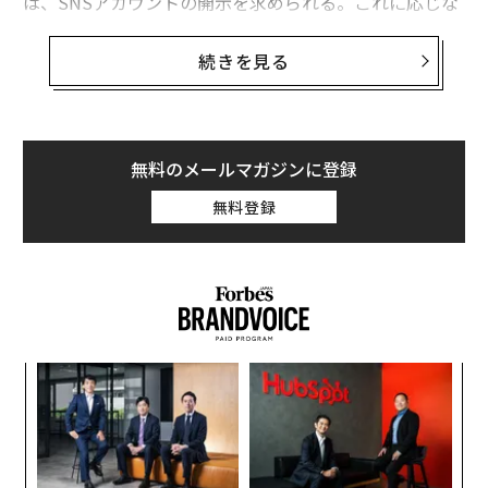
は、SNSアカウントの開示を求められる。これに応じな
い場合は入国を拒否される」という報道が駆け巡った。
CBPはこの制度は検討段階のもので、「開示が強制され
続きを見る
ることはない」と強調したが、
反発する声が各方面からあがっていた
。
しかし、その後の調査で当局が実際にSNSアカンウント
無料のメールマガジンに登録
開示の“強制”を検討中だったことが発覚した。NPO団体
無料登録
「アクセス・ナウ」が入手し公開したビザ免除申請書の
草稿には、入国者の氏名・住所に加えフェイスブックや
ツイッター等のSNSアカウントの記入欄が設けられてい
る。
「
3
C
パ
る
技
無