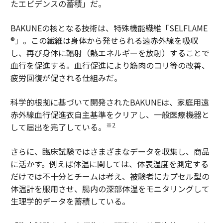
たエビデンスの蓄積」だ。
BAKUNEの核となる技術は、特殊機能繊維「SELFLAME
®」。この繊維は身体から発せられる遠赤外線を吸収
し、再び身体に輻射（熱エネルギーを放射）することで
血行を促進する。血行促進により筋肉のコリ等の改善、
疲労回復が促される仕組みだ。
科学的根拠に基づいて開発されたBAKUNEは、家庭用遠
赤外線血行促進衣自主基準をクリアし、一般医療機器と
※2
して届出を完了している。
さらに、臨床試験ではさまざまなデータを収集し、商品
に活かす。例えば体温に関しては、体表温度を測定する
だけでは不十分とチームは考え、被験者にカプセル型の
体温計を服用させ、腸内の深部体温をモニタリングして
生理学的データを蓄積している。