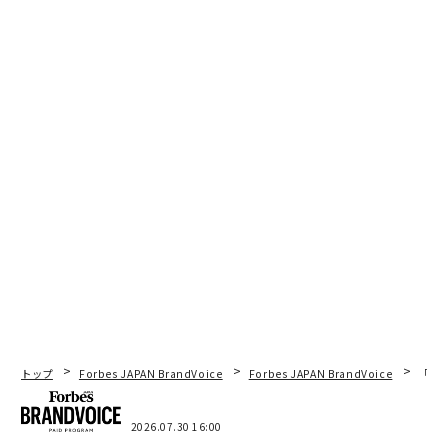
トップ
Forbes JAPAN BrandVoice
Forbes JAPAN BrandVoice
「コン
2026.07.30 16:00