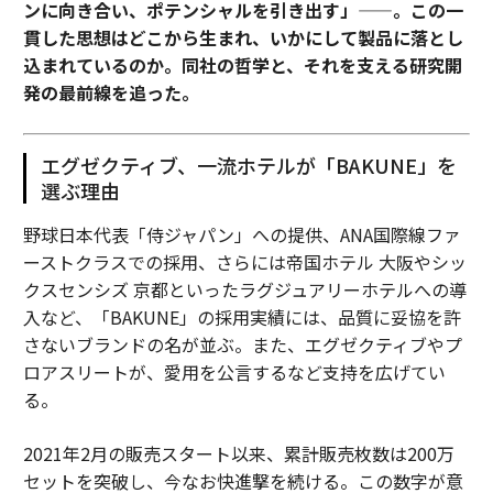
ンに向き合い、ポテンシャルを引き出す」——。この一
貫した思想はどこから生まれ、いかにして製品に落とし
込まれているのか。同社の哲学と、それを支える研究開
発の最前線を追った。
エグゼクティブ、一流ホテルが「BAKUNE」を
選ぶ理由
野球日本代表「侍ジャパン」への提供、ANA国際線ファ
ーストクラスでの採用、さらには帝国ホテル 大阪やシッ
クスセンシズ 京都といったラグジュアリーホテルへの導
入など、「BAKUNE」の採用実績には、品質に妥協を許
さないブランドの名が並ぶ。また、エグゼクティブやプ
ロアスリートが、愛用を公言するなど支持を広げてい
る。
2021年2月の販売スタート以来、累計販売枚数は200万
セットを突破し、今なお快進撃を続ける。この数字が意