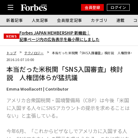
会員登録
ログイン
新着記事
人気記事
会員限定記事
カテゴリ
連載
コ
Forbes JAPAN MEMBERSHIP 新機能｜
NEWS
記事ページ内の広告表示を最小限にしました
トップ
テクノロジー
本当だった米税関「SNS入国審査」検討説 人権団体らが
2016.10.07 10:00
本当だった米税関「SNS入国審査」検討
説 人権団体らが猛抗議
Emma Woollacott | Contributor
アメリカ合衆国税関・国境警備局（CBP）は今後「米国
に入国する人々にSNSアカウントの提示を求めることは
ない」と主張している。
今年6月、「これからビザなしでアメリカに入国する人