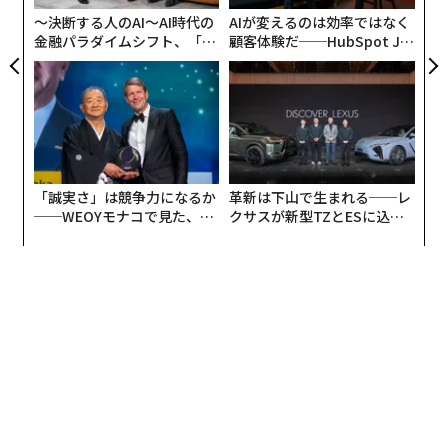
防
〜決断する人のAI〜AI時代の
AIが変えるのは効率ではなく
金融パラダイムシフト、「超
顧客体験だ──HubSpot Ja
個別化」の核心 【MUFG×ウ
panが語る「Grow Better」
ェルスナビ×PwC】
な組織のつくり方
「誠実さ」は競争力になるか
革新は下山で生まれる──レ
──WEOYモナコで見た、く
クサスが新型TZとESに込め
ら寿司の経営哲学
た「DISCOVER」の哲学