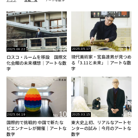
11
12
2025.05.17
2025.06.22
No.
No.
現代美術家・宮島達男が見つめ
ロスコ・ルームを移設 国際文
る「3.11と未来」｜アートな数
化会館の未来構想｜アートな数
字
字
10
9
2025.04.19
2025.03.15
No.
No.
国際的で挑戦的 中国で新たな
東大史上初、リアルなアートセ
ビエンナーレが開催｜アートな
ンターの試み｜今月のアートな
数字
数字