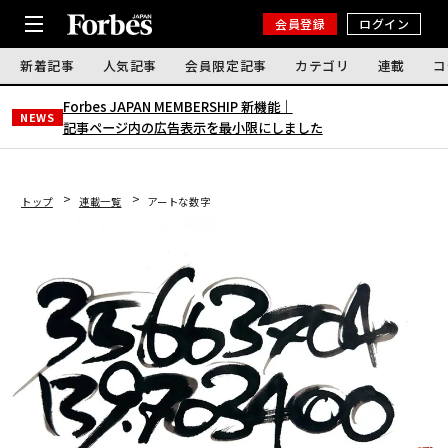
会員登録
ログイン
新着記事
人気記事
会員限定記事
カテゴリ
連載
コ
Forbes JAPAN MEMBERSHIP 新機能｜
NEWS
記事ページ内の広告表示を最小限にしました
トップ
連載一覧
アートな数字