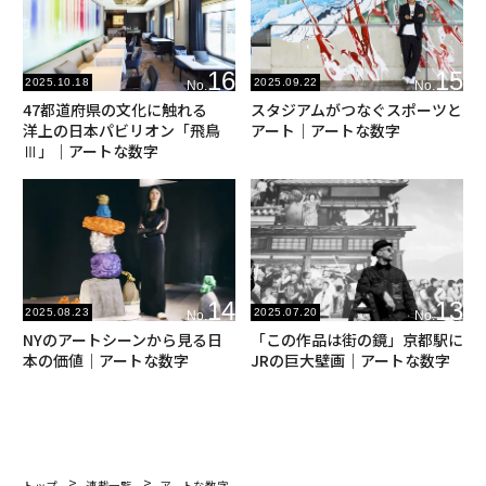
16
15
2025.10.18
2025.09.22
No.
No.
47都道府県の文化に触れる
スタジアムがつなぐスポーツと
洋上の日本パビリオン「飛鳥
アート｜アートな数字
Ⅲ」｜アートな数字
14
13
2025.08.23
2025.07.20
No.
No.
NYのアートシーンから見る日
「この作品は街の鏡」京都駅に
本の価値｜アートな数字
JRの巨大壁画｜アートな数字
トップ
連載一覧
アートな数字