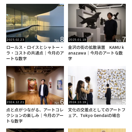
7
8
2025.01.19
2025.02.23
No.
No.
金沢の街の拡散装置 KAMU k
ロールス・ロイスとシャトー・
anazawa｜今月のアートな数
ラ・コストの共通点｜今月のア
字
ートな数字
6
5
2024.12.21
2024.10.19
No.
No.
点と点がつながる、アートコレ
文化の交差点としてのアートフ
クションの楽しみ｜今月のアー
ェア、Tokyo Gendaiの場合
トな数字