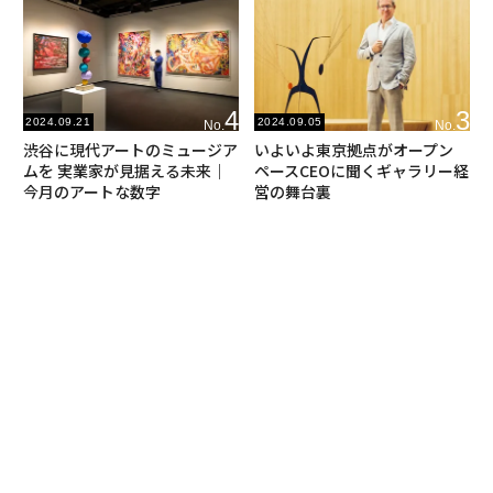
4
3
2024.09.21
2024.09.05
No.
No.
渋谷に現代アートのミュージア
いよいよ東京拠点がオープン
ムを 実業家が見据える未来｜
ペースCEOに聞くギャラリー経
今月のアートな数字
営の舞台裏