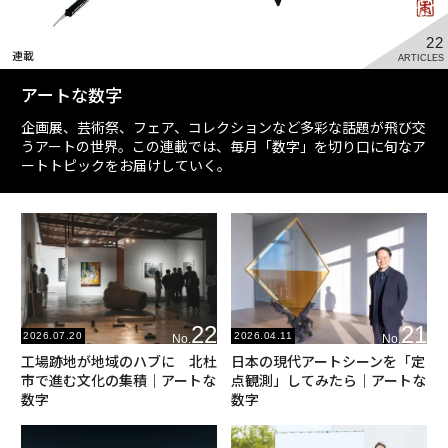
22
連載
ARTICLES
アートな数字
企画展、芸術祭、フェア、コレクションなど多彩な話題が飛び交
うアートの世界。この連載では、毎月「数字」を切り口に旬なア
ートトピックをお届けしていく。
22
21
2026.07.20
2026.04.11
No.
No.
工場跡地が地域のハブに 北杜
日本の現代アートシーンを「定
市で進む文化の集積｜アートな
点観測」してみたら｜アートな
数字
数字