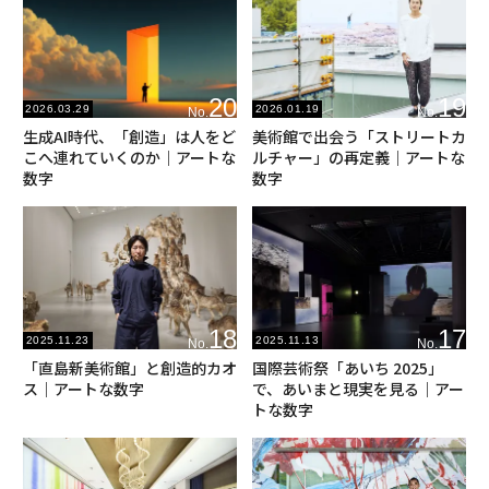
20
19
2026.03.29
2026.01.19
No.
No.
生成AI時代、「創造」は人をど
美術館で出会う「ストリートカ
こへ連れていくのか｜アートな
ルチャー」の再定義｜アートな
数字
数字
18
17
2025.11.23
2025.11.13
No.
No.
「直島新美術館」と創造的カオ
国際芸術祭「あいち 2025」
ス｜アートな数字
で、あいまと現実を見る｜アー
トな数字