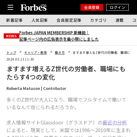
会員登録
ログイン
新着記事
人気記事
会員限定記事
カテゴリ
連載
コ
Forbes JAPAN MEMBERSHIP 新機能｜
NEWS
記事ページ内の広告表示を最小限にしました
トップ
キャリア・教育
働き方
ますます増えるZ世代の労働者、職場にもた
2024.05.13 11:30
ますます増えるZ世代の労働者、職場にも
たらす4つの変化
Roberta Matuson | Contributor
多くのZ世代が大人になり、職場でフルタイムで働いて
いるなんて信じられるだろうか。
求人情報サイトGlassdoor（グラスドア）の
最近の分析
によると、現実として、米国では1996〜2010年に生まれ