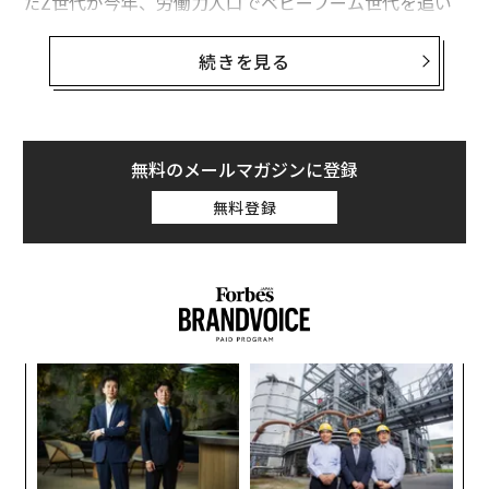
たZ世代が今年、労働力人口でベビーブーム世代を追い
抜くと予想されている。それ以前の世代と同様、Z世代
は職場に異なる価値観や言動、仕事に対する期待を持ち
続きを見る
込み、職場全体に波紋を広げている。
Z世代が職場にもたらす4つの変化
無料のメールマガジンに登録
・変化を期待
無料登録
Z世代は絶え間ない変化を期待している。Z世代が生まれ
てこのかた、テクノロジーが急速に変化したことを考え
れば、これは驚くべきことではない。Z世代は常に既成
概念の枠を超え、物事の進め方に疑問を投げかけてい
る。
〜
「これがうちのやり方だ」とZ世代にいうと、たいてい
金
の場合、もっといいやり方がないか検索エンジンで調べ
個
パ
る。
ェ
技
無