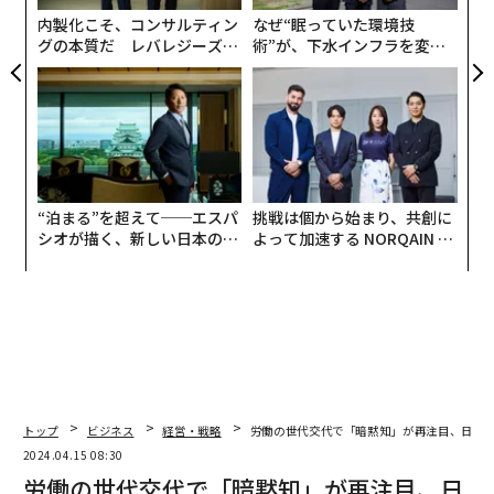
防
内製化こそ、コンサルティン
なぜ“眠っていた環境技
グの本質だ レバレジーズが
術”が、下水インフラを変え
実践する、次世代ファームの
たのか──産総研×月島JFE
全貌
アクアソリューションの10年
“泊まる”を超えて──エスパ
挑戦は個から始まり、共創に
シオが描く、新しい日本のラ
よって加速する NORQAIN JA
グジュアリー（前編）
PAN 特別座談会
トップ
ビジネス
経営・戦略
労働の世代交代で「暗黙知」が再注目、日本
2024.04.15 08:30
労働の世代交代で「暗黙知」が再注目、日