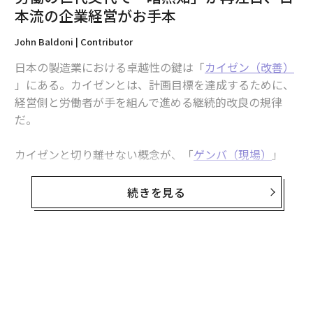
本流の企業経営がお手本
John Baldoni | Contributor
日本の製造業における卓越性の鍵は「
カイゼン（改善）
」にある。カイゼンとは、計画目標を達成するために、
経営側と労働者が手を組んで進める継続的改良の規律
翻訳＝溝口慈子
だ。
カイゼンと切り離せない概念が、「
ゲンバ（現場）
」
2026年9月号発売中
だ。これは、「実際に仕事が行われている所」を意味す
る。製品を設計・製造する人々が共に集まり、アイデア
続きを見る
を交換し、ベストプラクティスを生み出し、学んだこと
最新号の購入はこちらから
を共有する。そうした経験の総体を表す言葉が「
暗黙知（tacit knowledge）
」、つまり、「知識の背後
メンバーシップに登録する
にある知識」だ。
無料のメールマガジンに登録
無料登録
暗黙知という概念は、現代の経営学の議論においては、
1990年代に比べてあまり優勢ではない。しかし、それも