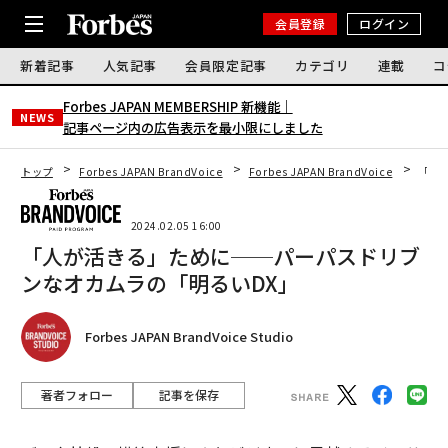
会員登録
ログイン
新着記事
人気記事
会員限定記事
カテゴリ
連載
コ
Forbes JAPAN MEMBERSHIP 新機能｜
NEWS
記事ページ内の広告表示を最小限にしました
トップ
Forbes JAPAN BrandVoice
Forbes JAPAN BrandVoice
「人
2024.02.05 16:00
「人が活きる」ために──パーパスドリブ
ンなオカムラの「明るいDX」
Forbes JAPAN BrandVoice Studio
著者フォロー
記事を保存