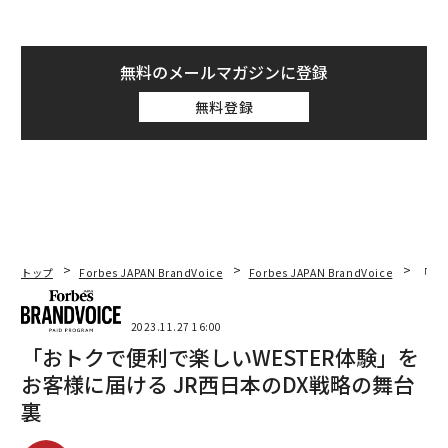
無料のメールマガジンに登録
無料登録
トップ
Forbes JAPAN BrandVoice
Forbes JAPAN BrandVoice
「おト
2023.11.27 16:00
「おトクで便利で楽しいWESTER体験」を
お客様に届ける JR西日本のDX戦略の舞台
裏