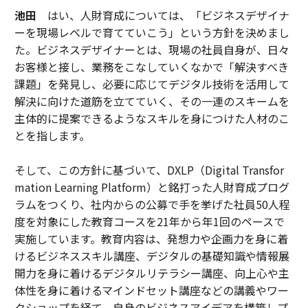
池田
はい、人財育成については、「ビジネスデザイナ
ーを現場レベルで育てていこう」という方針を決めまし
た。ビジネスデザイナーとは、現場の社員自身が、日々
お客様と接し、業務をこなしていくなかで「解決すべき
課題」を発見し、必要に応じてデジタル技術を活用して
解決に向けた道筋を立てていく、その一連のスキームを
主体的に提案できるようなスキルを身につけた人材のこ
とを指します。
そして、この方針に基づいて、DXLP（Digital Transfor
mation Learning Platform）と銘打った人財育成プログ
ラムをつくり、社内からの公募で手を挙げた社員50人程
度を対象にした教育コースを21年から年1回のペースで
実施しています。教育内容は、発想力や企画力を身に着
けるビジネススキル講座、デジタルの基礎知識や情報展
開力を身に着けるデジタルリテラシー講座、向上心や主
体性を身に着けるマインドセット講座などの講義やワー
クショップを経て、自身のビジネスアイデアを構築しプ