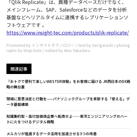
「Qlik Replicate」は、異種データベースだけでなく、
メインフレーム、SAP、Salesforceなどのデータを分析
基盤などへリアルタイムに連携するレプリケーションソ
フトウェアです 。
https://www.insight-tec.com/products/qlik-replicate/
Promoted by インサイトテクノロジー / text by Sei Igarashi / photog
raphs by Shuji Goto / edited by Akio Takashiro
関連記事
「おトクで便利で楽しいWESTER体験」をお客様に届ける JR西日本のDX戦
略の舞台裏
現場に意思決定と行動を——パナソニックグループを革新する「使える」デ
ータ基盤構築
知識集約型・高付加価値企業へ転換せよ──東洋エンジニアリングのハー
トに火をつけるデジタル戦略
メルカリが推進するデータ活用を加速させる3つの改善