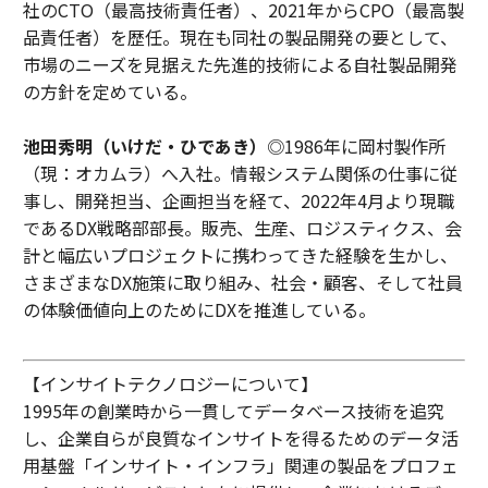
社のCTO（最高技術責任者）、2021年からCPO（最高製
品責任者）を歴任。現在も同社の製品開発の要として、
市場のニーズを見据えた先進的技術による自社製品開発
の方針を定めている。
池田秀明（いけだ・ひであき）
◎1986年に岡村製作所
（現：オカムラ）へ入社。情報システム関係の仕事に従
事し、開発担当、企画担当を経て、2022年4月より現職
であるDX戦略部部長。販売、生産、ロジスティクス、会
計と幅広いプロジェクトに携わってきた経験を生かし、
さまざまなDX施策に取り組み、社会・顧客、そして社員
の体験価値向上のためにDXを推進している。
【インサイトテクノロジーについて】
1995年の創業時から一貫してデータベース技術を追究
し、企業自らが良質なインサイトを得るためのデータ活
用基盤「インサイト・インフラ」関連の製品をプロフェ