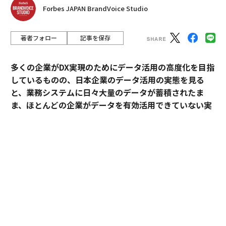
Forbes JAPAN BrandVoice Studio
著者フォロー
記事を保存
多くの企業がDX実現のためにデータ活用の高度化を目指
しているものの、日本企業のデータ活用の実態を見る
と、業務システムに日々大量のデータが蓄積されたま
ま、ほとんどの企業がデータを有効活用できていない実
情が浮かび上がる。
そこで守りと攻めの経営を可能にするデータ活用基盤
（インサイト・インフラ）の開発・提供によりビジネス
に貢献するインサイトテクノロジー社の協力のもと、本
質的なデジタル・データ活用のために、「使える」「使
われる」データ基盤の構築が重要であること、またその
困難さとそれを乗り越えることで広がる可能性について
提示する連載を企画した。同社がDX先進企業として注目