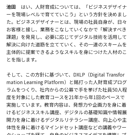
池田
はい、人財育成については、「ビジネスデザイナ
ーを現場レベルで育てていこう」という方針を決めまし
た。ビジネスデザイナーとは、現場の社員自身が、日々
お客様と接し、業務をこなしていくなかで「解決すべき
課題」を発見し、必要に応じてデジタル技術を活用して
解決に向けた道筋を立てていく、その一連のスキームを
主体的に提案できるようなスキルを身につけた人材のこ
とを指します。
そして、この方針に基づいて、DXLP（Digital Transfor
mation Learning Platform）と銘打った人財育成プログ
ラムをつくり、社内からの公募で手を挙げた社員50人程
度を対象にした教育コースを21年から年1回のペースで
実施しています。教育内容は、発想力や企画力を身に着
けるビジネススキル講座、デジタルの基礎知識や情報展
開力を身に着けるデジタルリテラシー講座、向上心や主
体性を身に着けるマインドセット講座などの講義やワー
クショップを経て、自身のビジネスアイデアを構築しプ