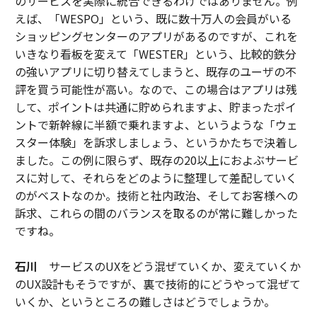
のサービスを実際に統合できるわけではありません。例
えば、「WESPO」という、既に数十万人の会員がいる
ショッピングセンターのアプリがあるのですが、これを
いきなり看板を変えて「WESTER」という、比較的鉄分
の強いアプリに切り替えてしまうと、既存のユーザの不
評を買う可能性が高い。なので、この場合はアプリは残
して、ポイントは共通に貯められますよ、貯まったポイ
ントで新幹線に半額で乗れますよ、というような「ウェ
スター体験」を訴求しましょう、というかたちで決着し
ました。この例に限らず、既存の20以上におよぶサービ
スに対して、それらをどのように整理して差配していく
のがベストなのか。技術と社内政治、そしてお客様への
訴求、これらの間のバランスを取るのが常に難しかった
ですね。
石川
サービスのUXをどう混ぜていくか、変えていくか
のUX設計もそうですが、裏で技術的にどうやって混ぜて
いくか、というところの難しさはどうでしょうか。