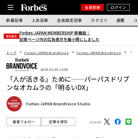
会員登録
ログイン
新着記事
人気記事
会員限定記事
カテゴリ
連載
コ
Forbes JAPAN MEMBERSHIP 新機能｜
NEWS
記事ページ内の広告表示を最小限にしました
トップ
Forbes JAPAN BrandVoice
Forbes JAPAN BrandVoice
「人
2024.02.05 16:00
「人が活きる」ために──パーパスドリブ
ンなオカムラの「明るいDX」
Forbes JAPAN BrandVoice Studio
著者フォロー
記事を保存