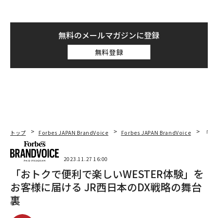
無料のメールマガジンに登録
無料登録
トップ
Forbes JAPAN BrandVoice
Forbes JAPAN BrandVoice
「おト
2023.11.27 16:00
「おトクで便利で楽しいWESTER体験」を
お客様に届ける JR西日本のDX戦略の舞台
裏