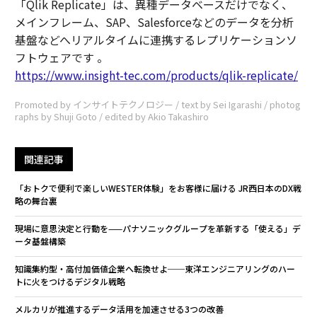
「Qlik Replicate」は、異種データベースだけでなく、
メインフレーム、SAP、Salesforceなどのデータを分析
基盤などへリアルタイムに連携するレプリケーションソ
フトウェアです 。
https://www.insight-tec.com/products/qlik-replicate/
Promoted by インサイトテクノロジー / text by Sei Igarashi / photog
raphs by Shuji Goto / edited by Akio Takashiro
関連記事
「おトクで便利で楽しいWESTER体験」をお客様に届ける JR西日本のDX戦
略の舞台裏
現場に意思決定と行動を——パナソニックグループを革新する「使える」デ
ータ基盤構築
知識集約型・高付加価値企業へ転換せよ──東洋エンジニアリングのハー
トに火をつけるデジタル戦略
メルカリが推進するデータ活用を加速させる3つの改善