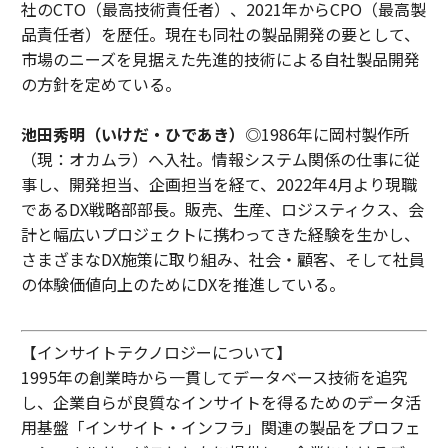
社のCTO（最高技術責任者）、2021年からCPO（最高製
品責任者）を歴任。現在も同社の製品開発の要として、
市場のニーズを見据えた先進的技術による自社製品開発
の方針を定めている。
池田秀明（いけだ・ひであき）
◎1986年に岡村製作所
（現：オカムラ）へ入社。情報システム関係の仕事に従
事し、開発担当、企画担当を経て、2022年4月より現職
であるDX戦略部部長。販売、生産、ロジスティクス、会
計と幅広いプロジェクトに携わってきた経験を生かし、
さまざまなDX施策に取り組み、社会・顧客、そして社員
の体験価値向上のためにDXを推進している。
【インサイトテクノロジーについて】
1995年の創業時から一貫してデータベース技術を追究
し、企業自らが良質なインサイトを得るためのデータ活
用基盤「インサイト・インフラ」関連の製品をプロフェ