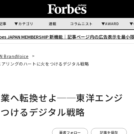
記事
カテゴリ
連載
コラムニスト
AWARD
rbes JAPAN MEMBERSHIP 新機能｜
記事ページ内の広告表示を最小
N BrandVoice
ニアリングのハートに火をつけるデジタル戦略
企業へ転換せよ──東洋エンジ
をつけるデジタル戦略
著者フォロー
記事を保存