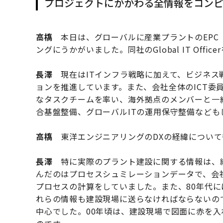
プロジェクトにかかわる全情報をコン
高𫞎
本日は、グローバルに産業プラントのEPC
ングにうかがいました。同社のGlobal IT Of
長澤
現在はITインフラ戦略に加えて、ビジネス
ョンを推進しています。また、会社全体のICT委
なタスクチームを率い、海外拠点のメンバーと一
合基盤整備、グローバルITの運用保守整備なども
高𫞎
東洋エンジニアリングのDXの経緯について
長澤
特に実際のプラント建設に関する情報は、紙
んだのはプロセスシュミレーションデータで、会社
プロセスの計算をしていました。また、80年代には
れらの情報も建設現場に送らなければならないので
中心でした。00年頃は、建設現場で図面に赤を