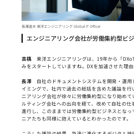
長澤道夫 東洋エンジニアリング Global IT Officer
エンジニアリング会社が労働集約型ビ
高𫞎
東洋エンジニアリングは、19年から「DXoT（Digi
みをスタートしていますね。DXを加速させた理
長澤
自社のドキュメントシステムを開発・運用
イミングで、社内で過去の総括を含めた議論を行
ニアリング会社が徐々に労働集約型になり始めて
ルティング会社への出向を経て、改めて自社の仕
進行し、このままでは労働集約型ビジネスとなっ
ニアたちも同様に抱えているとわかったのです。
こうした議論の結果、急速に進化するデジタル技