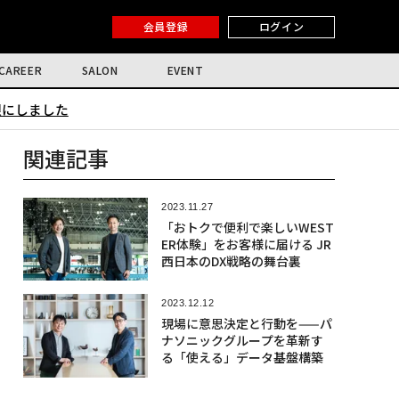
会員登録
ログイン
CAREER
SALON
EVENT
限にしました
関連記事
2023.11.27
「おトクで便利で楽しいWEST
ER体験」をお客様に届ける JR
西日本のDX戦略の舞台裏
2023.12.12
現場に意思決定と行動を——パ
ナソニックグループを革新す
る「使える」データ基盤構築