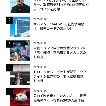
ラー、取得原価割れで約165億円のビ
ットコインを売却
2023.05.03
サムスン、ChatGPTの社内使用禁
止 機密コードの流出受け
2026.08.06
栄養ドリンク成分の定番タウリンに
「老化細胞」を除去するメカニズム
を発見
2026.08.05
ドローンからロボットが降下、ウク
ライナが世界初の「無人空挺強襲」
を遂行
2026.08.06
思わず吹き出す「かわいさ」、世界
最高のペット写真賞2026入選作品