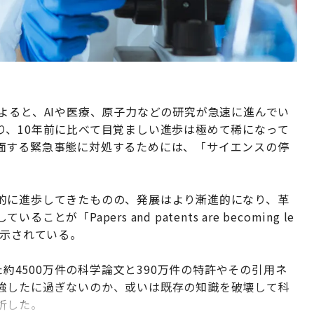
よると、AIや医療、原子力などの研究が急速に進んでい
り、10年前に比べて目覚ましい進歩は極めて稀になって
面する緊急事態に対処するためには、「サイエンスの停
的に進歩してきたものの、発展はより漸進的になり、革
Papers and patents are becoming le
ートで示されている。
た約4500万件の科学論文と390万件の特許やその引用ネ
強したに過ぎないのか、或いは既存の知識を破壊して科
析した。