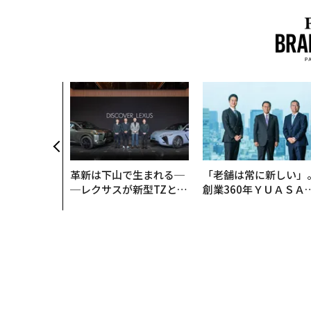
革新は下山で生まれる─
「老舗は常に新しい」
─レクサスが新型TZとE
創業360年ＹＵＡＳＡ
Sに込めた「DISCOVE
カクシンCEO田尻望が
R」の哲学
る、AIを超える人の価