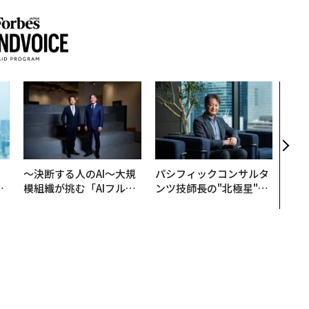
“泊
パシ
本の
編）
。
〜決断する人のAI〜大規
パシフィックコンサルタ
と
模組織が挑む「AIフル実
ンツ技師長の"北極星"。
語
装」“使う”企業から“動
災害への無力感を乗り越
値
く”企業へ【NTTドコモ
え見つけた、防災一筋20
ビジネス×PwC】
年の答え