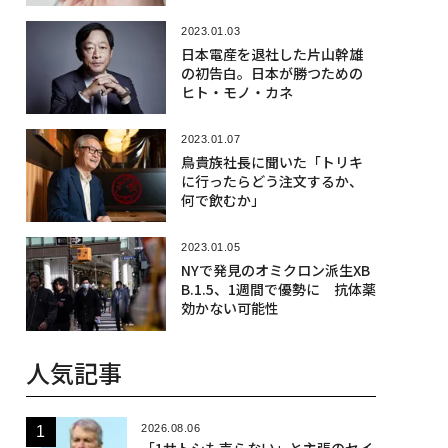
2023.01.03
日本電産を退社した片山幹雄
の初告白。日本が勝つための
ヒト・モノ・カネ
2023.01.07
鳥貴族社長に聞いた「トリキ
に行ったらどう注文するか、
何で飲むか」
2023.01.05
NYで発見のオミクロン派生XB
B.1.5、1週間で優勢に 抗体薬
効かない可能性
人気記事
2026.08.06
「1サトシも売らない」と主張のセイ