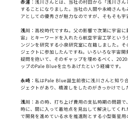
赤浦
：浅川さんとは、当社の村田から「浅川さん
することになりました。当社の人間や永崎さんも
アとしての優秀さが魅力なのですが、そもそも宇
浅川
：高校時代ですね。父の影響で次第に宇宙に
宙」とキーワードを入れたら航空宇宙工学という
ンジンを研究する小泉研究室に在籍しました。そ
ジェクトに参加したんですね。いろいろな宇宙開
疑問を抱いて、そのギャップを埋めるべく、2020
ップのPale Blueを立ちあげたという経緯です。
永崎
：私はPale Blue誕生前夜に浅川さんと
ジェクトがあり、橋渡しをしたのがきっかけでし
浅川
：あの時、打ち上げ費用の支払時期の問題で、
時に、間に入って着地点を見出して解決してくれ
で開発を進めている水を推進剤とする小型衛星用