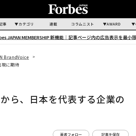
記事
カテゴリ
連載
コラムニスト
AWARD
rbes JAPAN MEMBERSHIP 新機能｜
記事ページ内の広告表示を最小
N BrandVoice
出現に期待
」から、日本を代表する企業の
著者フォロー
記事を保存