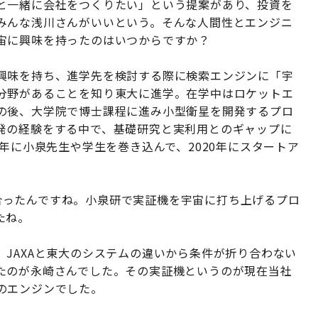
と一緒に会社をつくりたい」という提案があり、投資を
みんな浅川さんがいいという。そんな人間性とエンジニ
宙に興味を持ったのはいつからですか？
興味を持ち、進学先を検討する際に検索エンジンに「宇
分野があることを知り東大に進学。在学中はロケットエ
の後、大学院で博士課程に進み小型衛星を開発するプロ
発の経験をする中で、基礎研究と実利用とのギャップに
年に小泉先生や学生を巻き込んで、2020年にスタートア
知り合ったんですね。小泉研で実証機を宇宙に打ち上げるプロ
たね。
JAXAと東大のシステムの違いから条件が折り合わない
たのが永崎さんでした。その実証機というのが現在当社
のエンジンでした。