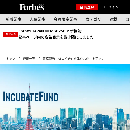
会員登録
ログイン
新着記事
人気記事
会員限定記事
カテゴリ
連載
コ
Forbes JAPAN MEMBERSHIP 新機能｜
NEWS
記事ページ内の広告表示を最小限にしました
トップ
連載一覧
東京都発「ゼロイチ」を生むスタートアップ