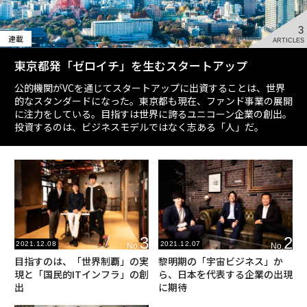
3
連載
ARTICLES
東京都発「ゼロイチ」を生むスタートアップ
公的機関がVCを通じてスタートアップに出資することは、世界
的なスタンダードになった。東京都も現在、ファンド事業の展開
に注力をしている。目指すは世界に誇るユニコーン企業の創出。
投資するのは、ビジネスモデルではなく志ある「人」だ。
3
2
2021.12.08
2021.12.07
No.
No.
目指すのは、「世界制覇」の実
黎明期の「宇宙ビジネス」か
現と「国民的ITインフラ」の創
ら、日本を代表する企業の出現
出
に期待