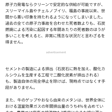
原子力発電ならクリーンで安定的な供給が可能ですが、
スリーマイル島やチェルノブイリ、福島の事故以来、世
間から悪い印象を持たれるようになってしまいました。
過去の全ての原子力事故を合わせた死者数よりも、石炭
燃焼による汚染に起因する年間あたりの死者数のほうが
多いことを考えると、非常に残念な状況だと言わざるを
得ません。
advertisement
セメントの製造による排出（石炭石に熱を加え、酸化カ
ルシウムを生産する工程で二酸化炭素が排出される）
も、製造自体の完全停止を除けば、現時点ではなくす手
段がありません。
また、牛のゲップやおなら由来のメタンは、世界全体に
おける温室効果ガスの年間排出量のうち4％を占めてい