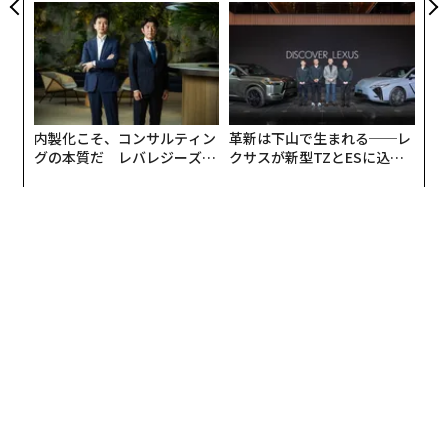
今後の動きについては、8月末に350ドルまで下がるだろ
う”企業から“動く”企業へ【N
ンの長期伴走型支援とは
TTドコモビジネス×PwC】
うと指摘するアナリストもいる。先物価格も500ドルを
下回る見方もある。
その理由としては、あまりにも木材が高騰し、消費者が
リフォームなどを控え始めたうえ、コロナ禍の収束が見
内製化こそ、コンサルティン
革新は下山で生まれる──レ
え始め、経済活動が本格的に再開し、旅行など従来の消
グの本質だ レバレジーズが
クサスが新型TZとESに込め
費にお金が回るようになったからだ。
実践する、次世代ファームの
た「DISCOVER」の哲学
全貌
値上がり基調の日本
では、日本はどうだろうか。このところ輸入建材の価格
高騰を受けて国産材価格も上がっている。たとえば6月
のヒノキの原木価格は昨秋と比べて約1.4倍、製品価格で
も1.2倍になった。値上がり基調は続いている。
日本にウッドショックが波及したのは、今年3月頃。ア