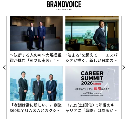
るか
エ
、く
設オ
が
〜
が
金
個
ェ
〜決断する人のAI〜大規模組
“泊まる”を超えて──エスパ
織が挑む「AIフル実装」“使
シオが描く、新しい日本のラ
う”企業から“動く”企業へ【N
グジュアリー（前編）
TTドコモビジネス×PwC】
「老舗は常に新しい」。創業
〈7.25(土)開催〉5年後のキ
360年ＹＵＡＳＡとカクシン
ャリアに「戦略」はあるか。
CEO田尻望が語る、AIを超え
トップエグゼクティブのキャ
る人の価値
リアに触れる1日│CAREER S
UMMIT 2026