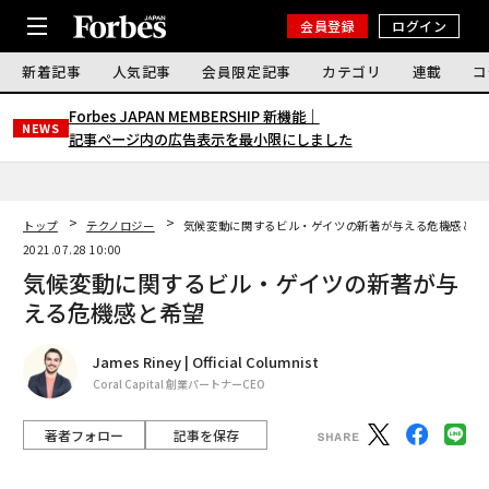
会員登録
ログイン
新着記事
人気記事
会員限定記事
カテゴリ
連載
コ
Forbes JAPAN MEMBERSHIP 新機能｜
NEWS
記事ページ内の広告表示を最小限にしました
トップ
テクノロジー
気候変動に関するビル・ゲイツの新著が与える危機感と希
2021.07.28 10:00
気候変動に関するビル・ゲイツの新著が与
える危機感と希望
James Riney | Official Columnist
Coral Capital 創業パートナーCEO
著者フォロー
記事を保存