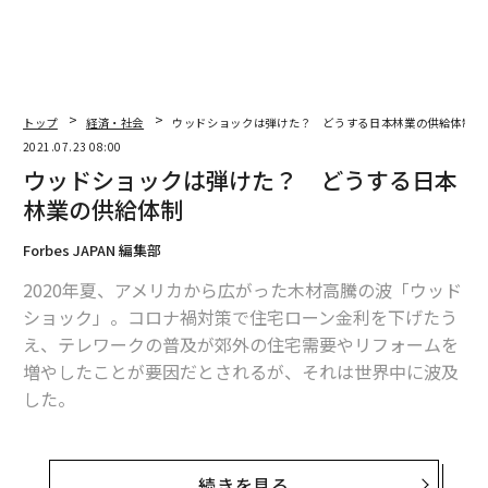
トップ
経済・社会
ウッドショックは弾けた？ どうする日本林業の供給体制
2021.07.23 08:00
ウッドショックは弾けた？ どうする日本
林業の供給体制
Forbes JAPAN 編集部
2020年夏、アメリカから広がった木材高騰の波「ウッド
ショック」。コロナ禍対策で住宅ローン金利を下げたう
え、テレワークの普及が郊外の住宅需要やリフォームを
増やしたことが要因だとされるが、それは世界中に波及
した。
日本も建材の輸入が細り、予定通りに住宅が建たないと
騒がれている。ところが、6月に入って様相がガラリと
続きを見る