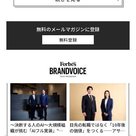
変わった。
木材バブルは弾けた？
無料のメールマガジンに登録
無料登録
アメリカの木材価格が前月末と比べて50％以上も暴落し
たのだ。下げ幅としては過去最大だそうだ。また木材の
先物価格も7月には約70％近く落ちている。アメリカの
主要メディアは「木材バブルは弾けた」と報道し始め
た。
ンツ
“
価格のピークは5月7日。アメリカの木材単位（per thou
への
オ
sand board feet）の終値が1670ドル50セントに達し、4
た、
ジ
「
月の6倍以上の高値を記録した。ところが、その後反転
3
して6月末には半値以下の710ドルまで下落したのであ
C
る
る。
〜決断する人のAI〜大規模組
目先の転職ではなく「10年後
織が挑む「AIフル実装」“使
の価値」をつくる──アサイ