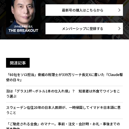
最新号の購入はこちらから
メンバーシップに登録する
関連記事
「60社をソロ担当」脅威の税理士が339万リーチ長文Xに書いた『Claude駆
使の日々』
泡は「グラス1杯≒ボトル1本の仕入れ値」？ 知恵者は外食でワインをこ
う選ぶ
スウェーデン在住20年の日本人医師が、一時帰国してイマドキ日本語に思
うこと
「ご馳走される会食」のマナー。事前・注文・会計時・お礼・事後までの
基本動作