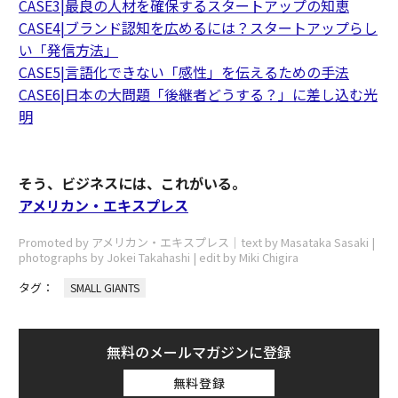
CASE3|最良の人材を確保するスタートアップの知恵
CASE4|ブランド認知を広めるには？スタートアップらし
い「発信方法」
CASE5|言語化できない「感性」を伝えるための手法
CASE6|日本の大問題「後継者どうする？」に差し込む光
明
そう、ビジネスには、これがいる。
アメリカン・エキスプレス
Promoted by アメリカン・エキスプレス│text by Masataka Sasaki |
photographs by Jokei Takahashi | edit by Miki Chigira
タグ：
SMALL GIANTS
無料のメールマガジンに登録
無料登録