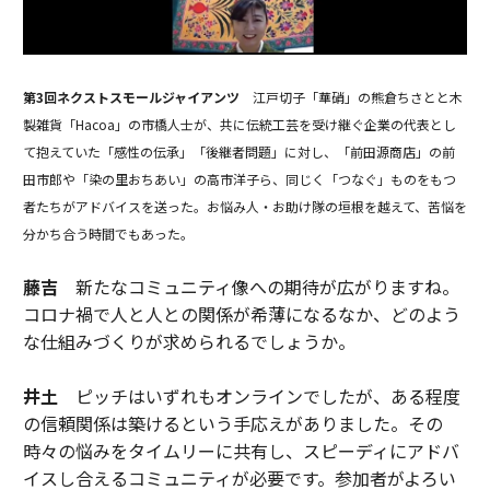
第3回ネクストスモールジャイアンツ
江戸切子「華硝」の熊倉ちさとと木
製雑貨「Hacoa」の市橋人士が、共に伝統工芸を受け継ぐ企業の代表とし
て抱えていた「感性の伝承」「後継者問題」に対し、「前田源商店」の前
田市郎や「染の里おちあい」の高市洋子ら、同じく「つなぐ」ものをもつ
者たちがアドバイスを送った。お悩み人・お助け隊の垣根を越えて、苦悩を
分かち合う時間でもあった。
藤吉
新たなコミュニティ像への期待が広がりますね。
コロナ禍で人と人との関係が希薄になるなか、どのよう
な仕組みづくりが求められるでしょうか。
井土
ピッチはいずれもオンラインでしたが、ある程度
の信頼関係は築けるという手応えがありました。その
時々の悩みをタイムリーに共有し、スピーディにアドバ
イスし合えるコミュニティが必要です。参加者がよろい