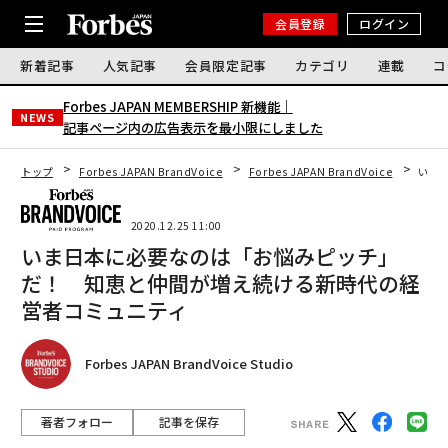
会員登録
ログイン
新着記事
人気記事
会員限定記事
カテゴリ
連載
コ
Forbes JAPAN MEMBERSHIP 新機能｜
NEWS
記事ページ内の広告表示を最小限にしました
トップ
Forbes JAPAN BrandVoice
Forbes JAPAN BrandVoice
いま
2020.12.25 11:00
いま日本に必要なのは「お悩みピッチ」
だ！ 知恵と仲間が増え続ける新時代の経
営者コミュニティ
Forbes JAPAN BrandVoice Studio
著者フォロー
記事を保存