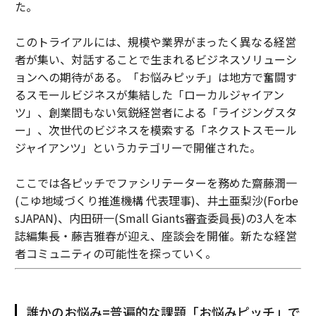
た。
このトライアルには、規模や業界がまったく異なる経営
者が集い、対話することで生まれるビジネスソリューシ
ョンへの期待がある。「お悩みピッチ」は地方で奮闘す
るスモールビジネスが集結した「ローカルジャイアン
ツ」、創業間もない気鋭経営者による「ライジングスタ
ー」、次世代のビジネスを模索する「ネクストスモール
ジャイアンツ」というカテゴリーで開催された。
ここでは各ピッチでファシリテーターを務めた齋藤潤一
(こゆ地域づくり推進機構 代表理事)、井土亜梨沙(Forbe
sJAPAN)、内田研一(Small Giants審査委員長)の3人を本
誌編集長・藤吉雅春が迎え、座談会を開催。新たな経営
者コミュニティの可能性を探っていく。
誰かのお悩み=普遍的な課題「お悩みピッチ」で