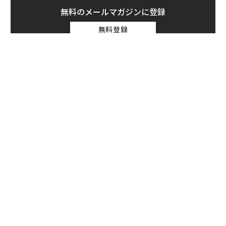
無料のメールマガジンに登録
無料登録
ォッ
〈7
ジ
ャ
ト
伝
リア
る
UM
モ
“泊まる”を超えて─エスパシ
〜決断する人のAI〜AI時代の
オが描く、新しい日本のラグ
金融パラダイムシフト、「超
ジュアリー（中編）
個別化」の核心 【MUFG×ウ
ェルスナビ×PwC】