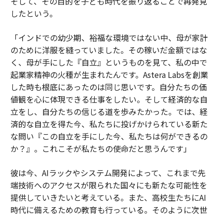
そして、その目的を子ども時代を振り返ることで再発見
したという。
「インドでの幼少期、裕福な環境ではない中、母が家計
のために洋服を縫っていました。その稼いだ金額ではな
く、母が手にした『自立』というものを見て、私の中で
起業家精神の火種が生まれたんです。Astera Labsを創業
した時も根底にあったのは同じ思いです。自分たちの価
値観を心に体現できる仕事をしたい。そして経済的な自
立をし、自分たちの信じる道を歩みたかった。では、経
済的な自立を得た今、私たちに投げかけられている新た
な問い『この自立を手にした今、私たちは何ができるの
か？』。これこそが私たちの使命だと思うんです」
彼は今、AIラックやシステム開発によって、これまで先
端技術へのアクセスが限られた国々にも新たな可能性を
提供していきたいと考えている。また、高校生たちにAI
時代に備えるための教育も行っている。そのように次世