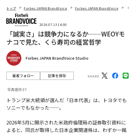
トップ
Forbes JAPAN BrandVoice
Forbes JAPAN BrandVoice
「誠
2026.07.13 16:00
「誠実さ」は競争力になるか──WEOYモ
ナコで見た、くら寿司の経営哲学
Forbes JAPAN BrandVoice Studio
著者フォロー
記事を保存
写真提供 EY
トランプ米大統領が選んだ「日本代表」は、トヨタでも
ソニーでもなかった──。
2026年5月に開示された米政府倫理局の証券取引資料に
よると、同氏が取得した日本企業関連株は、わずか一銘