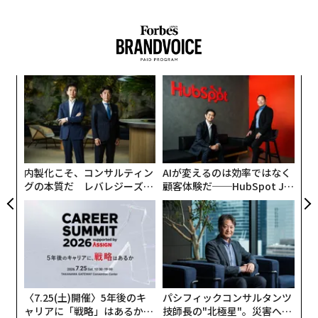
“
シ
グ
挑
よっ
PA
内製化こそ、コンサルティン
AIが変えるのは効率ではなく
グの本質だ レバレジーズが
顧客体験だ──HubSpot Ja
実践する、次世代ファームの
panが語る「Grow Better」
全貌
な組織のつくり方
〈7.25(土)開催〉5年後のキ
パシフィックコンサルタンツ
ャリアに「戦略」はあるか。
技師長の"北極星"。災害への