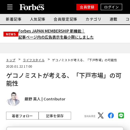
会員登録
ログイン
新着記事
人気記事
会員限定記事
カテゴリ
連載
コ
Forbes JAPAN MEMBERSHIP 新機能｜
NEWS
記事ページ内の広告表示を最小限にしました
トップ
ライフスタイル
ゲコノミストが考える、「下戸市場」の可能性
2020.01.22 17:00
ゲコノミストが考える、「下戸市場」の可
能性
藤野 英人 | Contributor
著者フォロー
記事を保存