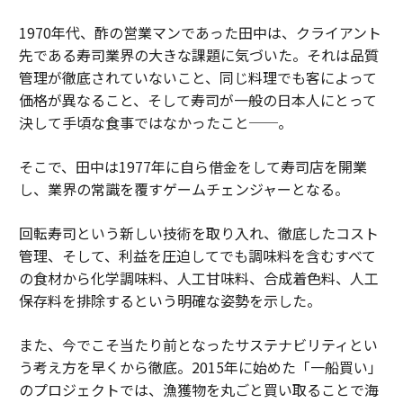
1970年代、酢の営業マンであった田中は、クライアント
先である寿司業界の大きな課題に気づいた。それは品質
管理が徹底されていないこと、同じ料理でも客によって
価格が異なること、そして寿司が一般の日本人にとって
決して手頃な食事ではなかったこと──。
そこで、田中は1977年に自ら借金をして寿司店を開業
し、業界の常識を覆すゲームチェンジャーとなる。
回転寿司という新しい技術を取り入れ、徹底したコスト
管理、そして、利益を圧迫してでも調味料を含むすべて
の食材から化学調味料、人工甘味料、合成着色料、人工
保存料を排除するという明確な姿勢を示した。
また、今でこそ当たり前となったサステナビリティとい
う考え方を早くから徹底。2015年に始めた「一船買い」
のプロジェクトでは、漁獲物を丸ごと買い取ることで海