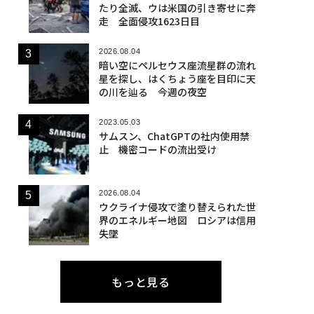
たり全滅、ウは米国の引き寄せに奔
走 全面侵攻1623日目
2026.08.04
暗い空にペルセウス座流星群の流れ
星を探し、はくちょう座を目印に天
の川を辿る 今週の夜空
2023.05.03
サムスン、ChatGPTの社内使用禁
止 機密コードの流出受け
2026.08.04
ウクライナ侵攻で塗り替えられた世
界のエネルギー地図 ロシアは信用
失墜
もっと見る