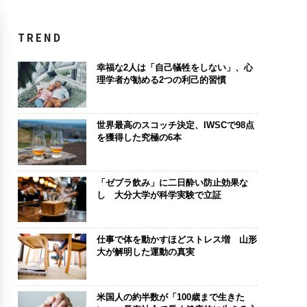
TREND
幸福な2人は「自己犠牲をしない」、心
理学者が勧める2つの利己的習慣
世界最高のスコッチ決定、IWSCで98点
を獲得した究極の6本
「ゼブラ飲み」に二日酔い防止効果な
し 大分大学が科学実験で立証
仕事で体を動かすほどストレス増 山形
大が解明した運動の真実
米国人の約半数が「100歳まで生きた