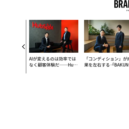
AIが変えるのは効率では
「コンディション」が
なく顧客体験だ──Hub
果を左右する――「BAKUN
Spot Japanが語る「Gr
E」のTENTIALが支え
ow Better」な組織のつ
「挑戦者の明日」
くり方