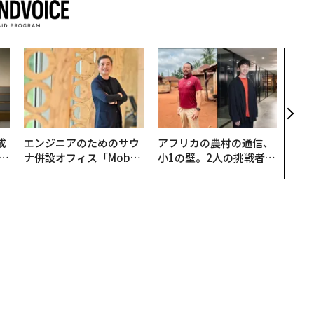
伝統
義す
が挑
来
成
エンジニアのためのサウ
アフリカの農村の通信、
ナ併設オフィス「Mobiu
小1の壁。2人の挑戦者が
る
s Park」がオープン──
手にした「次なる武器」
タマディックが健康経営
を徹底する理由