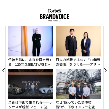
“
シ
グ
〜
織
う
T
伝統を礎に、未来を再定義す
目先の転職ではなく「10年後
る 125年企業BATが挑むス
の価値」をつくる──アサイ
モークレスな未来
ンの長期伴走型支援とは
革新は下山で生まれる──レ
なぜ“眠っていた環境技
クサスが新型TZとESに込め
術”が、下水インフラを変え