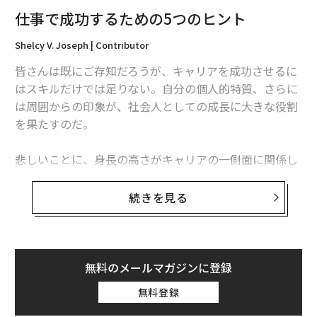
仕事で成功するための5つのヒント
Shelcy V. Joseph | Contributor
皆さんは既にご存知だろうが、キャリアを成功させるに
はスキルだけでは足りない。自分の個人的特質、さらに
は周囲からの印象が、社会人としての成長に大きな役割
を果たすのだ。
悲しいことに、身長の高さがキャリアの一側面に関係し
ている可能性を示す調査結果も出ている。オンライン医
療サービス「BodyLogicMD」の調査では、背の高い人
続きを見る
は生涯収入が高い傾向にあることが示された。
調査では1000人以上の社会人を対象に、背の高さが所得
や仕事満足度に与える影響を調べた。結果、以下のこと
無料のメールマガジンに登録
が判明した。
無料登録