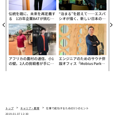
PA
伝統を礎に、未来を再定義す
“泊まる”を超えて──エスパ
る 125年企業BATが挑むス
シオが描く、新しい日本のラ
モークレスな未来
グジュアリー（前編）
アフリカの農村の通信、小1
エンジニアのためのサウナ併
の壁。2人の挑戦者が手にし
設オフィス「Mobius Park」
た「次なる武器」
がオープン──タマディック
が健康経営を徹底する理由
トップ
キャリア・教育
仕事で成功するための5つのヒント
2019.01.07 12:30