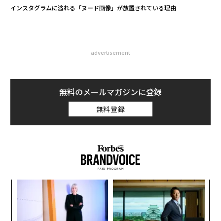
インスタグラムに溢れる「ヌード画像」が放置されている理由
advertisement
無料のメールマガジンに登録
無料登録
革
ク
た「
挑
よっ