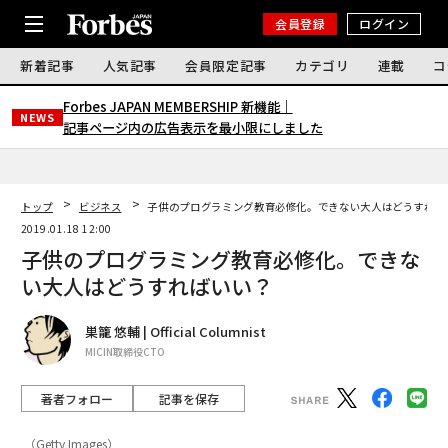
会員登録
ログイン
新着記事
人気記事
会員限定記事
カテゴリ
連載
コ
Forbes JAPAN MEMBERSHIP 新機能｜
NEWS
記事ページ内の広告表示を最小限にしました
トップ
ビジネス
子供のプログラミング教育必修化。できない大人はどうすれば
2019.01.18 12:00
子供のプログラミング教育必修化。できな
い大人はどうすればいい？
巣籠 悠輔 | Official Columnist
MICIN取締役CTO
著者フォロー
記事を保存
（Getty Images）