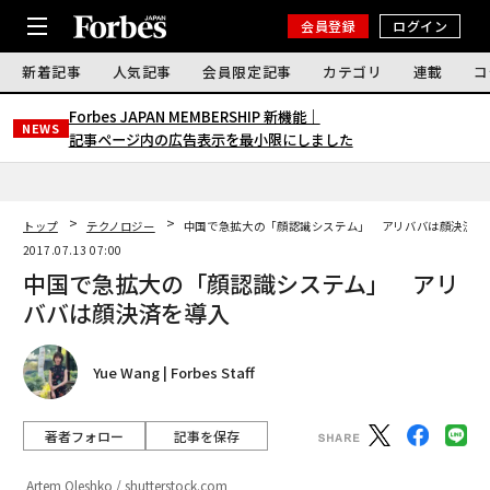
会員登録
ログイン
新着記事
人気記事
会員限定記事
カテゴリ
連載
コ
Forbes JAPAN MEMBERSHIP 新機能｜
NEWS
記事ページ内の広告表示を最小限にしました
トップ
テクノロジー
中国で急拡大の「顔認識システム」 アリババは顔決済を
2017.07.13 07:00
中国で急拡大の「顔認識システム」 アリ
ババは顔決済を導入
Yue Wang | Forbes Staff
著者フォロー
記事を保存
Artem Oleshko / shutterstock.com