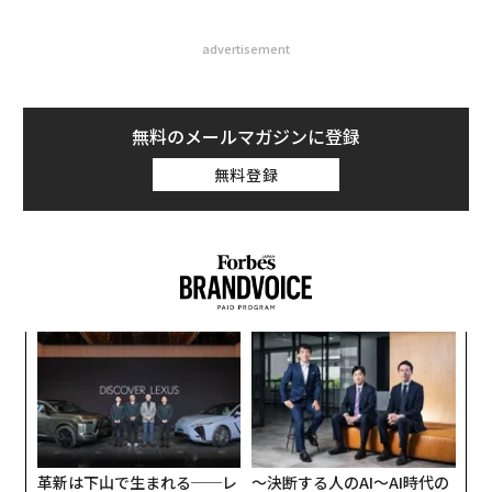
advertisement
無料のメールマガジンに登録
無料登録
ンツ
〈7
への
ャ
た、
ト
創に
内
リア
 JA
グ
UM
実
全
革新は下山で生まれる──レ
〜決断する人のAI〜AI時代の