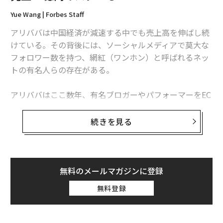
Yue Wang | Forbes Staff
アリババは中国経済が減速する中でも売上高を伸ばし続
けている。その背後には、ソーシャルメディアで莫大な
フォロワー数を持つ、網紅（ワンホン）と呼ばれるネッ
トの有名人らの存在がある。
アリババはここ数年、有名ブロガーやパフォーマーをEC
サイトのタオバオ（淘宝）に引き込む手段として活用
し、ウェイボー（微博）やチャットアプリのモモ（陌
続きを見る
陌）、動画サイトYoukuTudou（優酷土豆）といったプ
ラットフォームに投資を続けてきた。ブロガーの中には
タオバオ内でファッションブランドを立ち上げ、数百万
ドルを稼ぐ人もいる。彼らはタオバオで売られている他
無料のメールマガジンに登録
の商品についても、ライブストリーミングやブログで紹
無料登録
介する。
アリババはユーザーを自社サイトに長く滞在させるため