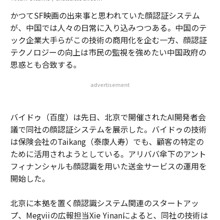
かつてSF映画の出来事と思われていた顔認証システム
が、中国では人々の日常に入り込みつつある。中国のテ
ック企業大手らがこの技術の商用化を企む一方、顔認証
テクノロジーの向上は市民の監視を強めたい中国政府の
思惑とも合致する。
advertisement
バイドゥ（百度）は先日、北京で開催されたAI開発者会
議で同社の顔認証システムを展示した。バイドゥの技術
は保険会社のTaikang（泰康人寿）でも、顧客の特定の
ために活用されようとしている。アリババ傘下のアント
フィナンシャルも顔認識を用いた送金サービスの運用を
開始した。
北京に本拠を置く顔認識システム関連のスタートアッ
プ、Megviiの広報担当Xie Yinanによると、同社の技術は