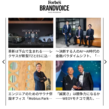
に、ソーシャルメディアとECを融合させようとしてい
る。例えばライブストリーミングイベント中には、ネッ
トセレブが身に着けているグッズを購入するためのリン
ンツ
〈7
クが表示される。アリババによると、ウェイボーで400
への
ャ
万近いフォロワーを持つジャン・リンチャオ（張林超）
た、
ト
創に
内
が12月に行ったライブストリームは、百万人に視聴され
リア
 JA
グ
UM
たという。
実
全
革新は下山で生まれる──レ
〜決断する人のAI〜AI時代の
クサスが新型TZとESに込め
金融パラダイムシフト、「超
た「DISCOVER」の哲学
個別化」の核心 【MUFG×ウ
ェルスナビ×PwC】
エンジニアのためのサウナ併
「誠実さ」は競争力になるか
設オフィス「Mobius Park」
──WEOYモナコで見た、く
がオープン──タマディック
ら寿司の経営哲学
が健康経営を徹底する理由