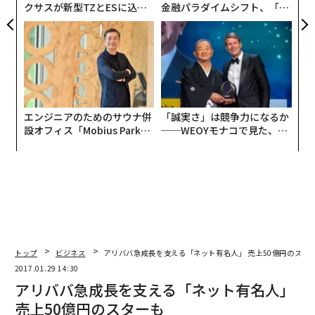
クサスが新型TZとESに込め
金融パラダイムシフト、「超
た「DISCOVER」の哲学
個別化」の核心 【MUFG×ウ
ェルスナビ×PwC】
エンジニアのためのサウナ併
「誠実さ」は競争力になるか
設オフィス「Mobius Park」
──WEOYモナコで見た、く
がオープン──タマディック
ら寿司の経営哲学
が健康経営を徹底する理由
トップ
ビジネス
アリババ急成長を支える「ネット有名人」 売上50億円のスタ
2017.01.29 14:30
アリババ急成長を支える「ネット有名人」
売上50億円のスターも