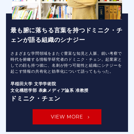
最も腑に落ちる言葉を持つドミニク・チ
ェンが語る組織のシナジー
さまざまな学問領域をまたぐ豊富な知見と人脈、鋭い考察で
時代を俯瞰する情報学研究者のドミニク・チェン。起業家と
しての顔も持つ彼に、名刺が持つ可能性と組織にシナジーを
起こす情報の共有化と効率化について語ってもらった。
早稲田大学 文学学術院
文化構想学部 表象メディア論系 准教授
ドミニク・チェン
VIEW MORE