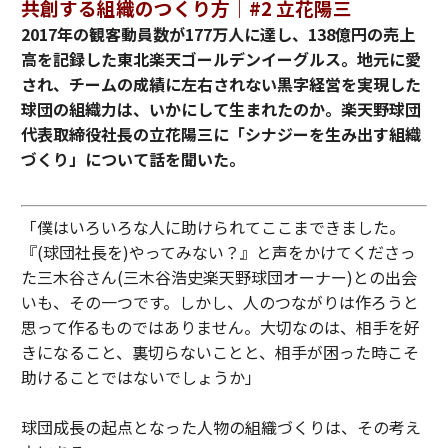
共創する組織のつくり方｜#2 立花陽三
2017年の観客動員数が177万人に達し、138億円の売上
高を記録した東北楽天ゴールデンイーグルス。地元に愛
され、チームの成績に左右されない黒字経営を実現した
球団の組織力は、いかにして生まれたのか。楽天野球団
代表取締役社長の立花陽三に「シナジーを生み出す組織
づくり」について話を聞いた。
「僕はいろいろな人に助けられてここまできました。
『(球団社長を)やってみない？』と声をかけてくださっ
た三木谷さん(三木谷浩史楽天野球団オーナー)との出会
いも、その一つです。しかし、人のつながりは作ろうと
思って作るものではありません。大切なのは、相手を好
きになること、裏切らないことと、相手が困った時こそ
助けることではないでしょうか」
球団成長の起点となった人物の組織づくりは、その考え