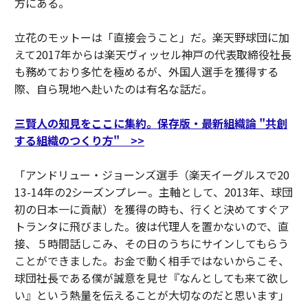
方にある。
立花のモットーは「直接会うこと」だ。楽天野球団に加
えて2017年からは楽天ヴィッセル神戸の代表取締役社長
も務めており多忙を極めるが、外国人選手を獲得する
際、自ら現地へ赴いたのは有名な話だ。
三賢人の知見をここに集約。保存版・最新組織論 "共創
する組織のつくり方" >>
「アンドリュー・ジョーンズ選手（楽天イーグルスで20
13-14年の2シーズンプレー。主軸として、2013年、球団
初の日本一に貢献）を獲得の時も、行くと決めてすぐア
トランタに飛びました。彼は代理人を置かないので、直
接、５時間話しこみ、その日のうちにサインしてもらう
ことができました。お金で動く相手ではないからこそ、
球団社長である僕が誠意を見せ『なんとしても来て欲し
い』という熱量を伝えることが大切なのだと思います」