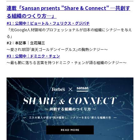
連載「Sansan prsents "Share & Connect" ─共創す
る組織のつくり方─」
#1：公開中！ピョートル・フェリクス・グジバチ
「元Google人材領域のプロフェッショナルが日本の組織にシナジーを与え
る」
#2：本記事｜立花陽三
〜愛され球団｢楽天ゴールデンイーグルス｣の胸熱シナジー〜
#3：公開中｜ドミニク・チェン
〜最も腑に落ちる言葉を持つドミニク・チェンが語る組織のシナジー〜