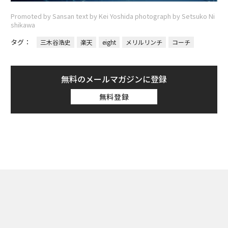
Promoted by Sansan text by Kei Yoshida photograph by Setsuko Ni
shikawa
タグ：
三木谷浩史
楽天
eight
メリルリンチ
コーチ
無料のメールマガジンに登録
無料登録