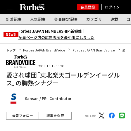
会員登録
ログイン
新着記事
人気記事
会員限定記事
カテゴリ
連載
コ
Forbes JAPAN MEMBERSHIP 新機能｜
NEWS
記事ページ内の広告表示を最小限にしました
トップ
Forbes JAPAN BrandVoice
Forbes JAPAN BrandVoice
愛さ
2018.10.15 11:00
愛され球団｢東北楽天ゴールデンイーグル
ス｣の胸熱シナジー
Sansan / PR | Contributor
著者フォロー
記事を保存