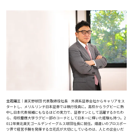
立花陽三｜
楽天野球団 代表取締役社長 外資系証券会社からキャリアをス
タートし、メリルリンチ日本証券では執行役員に。高校からラグビーに熱
中し日本代表候補にもなるほどの実力で、証券マンとして活躍するかたわ
ら、母校慶應大学ラグビー部のコーチとして日本一に輝いた経験も持つ。2
012年東北楽天ゴールデンイーグルス球団社長に就任。畑違いのプロスポー
ツ界で経営手腕を発揮する立花氏が大切にしているのは、人との出会いだ